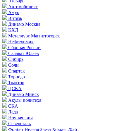
Ак Барс
Автомобилист
Амур
Витязь
Динамо Москва
КХЛ
Металлург Магнитогорск
Нефтехимик
Сборная России
Салават Юлаев
Сибирь
Сочи
Спартак
Торпедо
Трактор
ЦСКА
Динамо Минск
Акулы политеха
СКА
Лада
Ночная лига
Северсталь
Фонбет Неделя Звезд Хоккея 2026