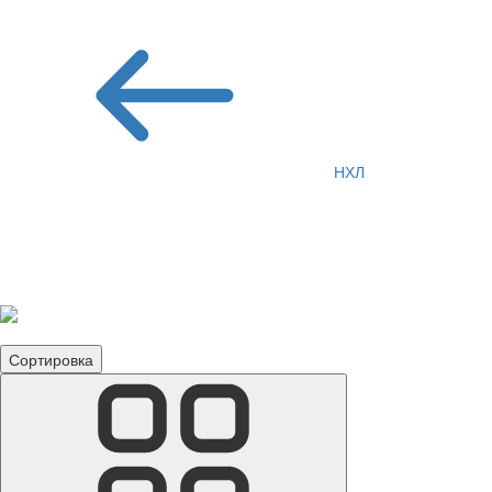
НХЛ
Футболки Нью-Йорк
Рейнджерс
Сортировка