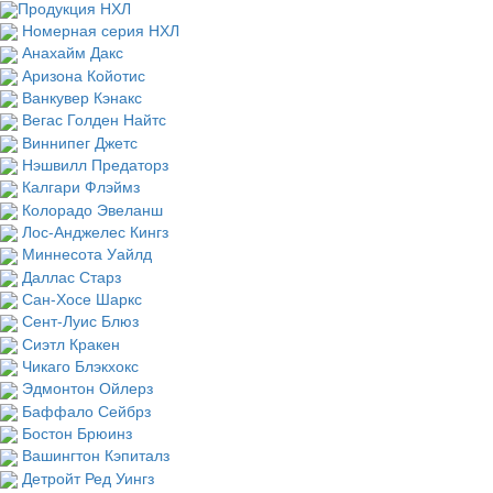
Продукция НХЛ
Номерная серия НХЛ
Анахайм Дакс
Аризона Койотис
Ванкувер Кэнакс
Вегас Голден Найтс
Виннипег Джетс
Нэшвилл Предаторз
Калгари Флэймз
Колорадо Эвеланш
Лос-Анджелес Кингз
Миннесота Уайлд
Даллас Старз
Сан-Хосе Шаркс
Сент-Луис Блюз
Сиэтл Кракен
Чикаго Блэкхокс
Эдмонтон Ойлерз
Баффало Сейбрз
Бостон Брюинз
Вашингтон Кэпиталз
Детройт Ред Уингз