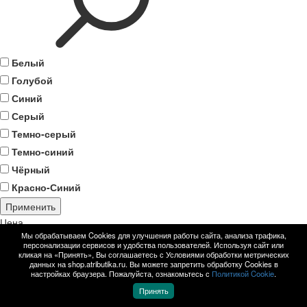
Белый
Голубой
Синий
Серый
Темно-серый
Темно-синий
Чёрный
Красно-Синий
Применить
Цена
Мы обрабатываем Cookies для улучшения работы сайта, анализа трафика,
персонализации сервисов и удобства пользователей. Используя сайт или
кликая на «Принять», Вы соглашаетесь с Условиями обработки метрических
данных на shop.atributika.ru. Вы можете запретить обработку Cookies в
настройках браузера. Пожалуйста, ознакомьтесь с
Политикой Cookie
.
Принять