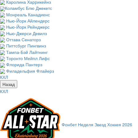
Каролина Харрикейнз
Коламбус Блю Джекетс
Монреаль Канадиенс
Нью-Йорк Айлендерс
Нью-Йорк Рейнджерс
Нью-Джерси Девилз
Оттава Сенаторз
Питтсбург Пингвинз
Тампа-Бэй Лайтнинг
Торонто Мейпл Лифс
Флорида Пантерз
Филадельфия Флайерз
КХЛ
Назад
КХЛ
Фонбет Неделя Звезд Хоккея 2026