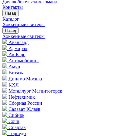
Для любительских команд
Контакты
Назад
Каталог
Хоккейные свитеры
Назад
Хоккейные свитеры
Авангард
Адмирал
Ак Барс
Автомобилист
Амур
Витязь
Динамо Москва
КХЛ
Металлург Магнитогорск
Нефтехимик
Сборная России
Салават Юлаев
Сибирь
Сочи
Спартак
Торпедо