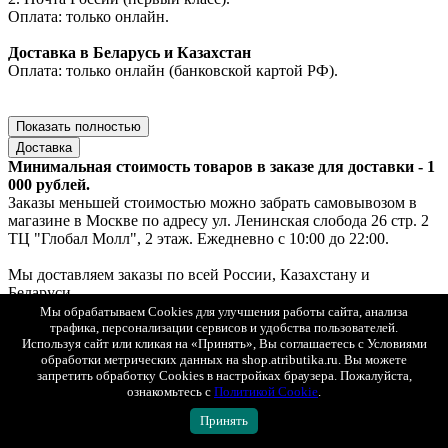
Оплата: только онлайн.
Доставка в Беларусь и Казахстан
Оплата: только онлайн (банковской картой РФ).
Показать полностью
Доставка
Минимальная стоимость товаров в заказе для доставки - 1
000 рублей.
Заказы меньшей стоимостью можно забрать самовывозом в
магазине в Москве по адресу ул. Ленинская слобода 26 стр. 2
ТЦ "Глобал Молл", 2 этаж. Ежедневно с 10:00 до 22:00.
Мы доставляем заказы по всей России, Казахстану и
Беларуси.
При оплате на сайте действует скидка 50 % на доставку.
Мы обрабатываем Cookies для улучшения работы сайта, анализа
При заказе от 15 000 рублей доставка - бесплатно.
трафика, персонализации сервисов и удобства пользователей.
Используя сайт или кликая на «Принять», Вы соглашаетесь с Условиями
обработки метрических данных на shop.atributika.ru. Вы можете
Доставка по Москве
запретить обработку Cookies в настройках браузера. Пожалуйста,
1. Самовывоз — ул. Ленинская слобода, 26, стр. 2, ТЦ «Глобал
ознакомьтесь с
Политикой Cookie
.
Молл», 2 этаж (ежедневно с 10:00 до 22:00).
Если товар есть в наличии — выдача за 30 минут, если под
Принять
заказ — до 2х рабочих дней.