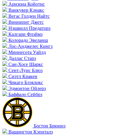
Аризона Койотис
Ванкувер Кэнакс
Вегас Голден Найтс
Виннипег Джетс
Нэшвилл Предаторз
Калгари Флэймз
Колорадо Эвеланш
Лос-Анджелес Кингз
Миннесота Уайлд
Даллас Старз
Сан-Хосе Шаркс
Сент-Луис Блюз
Сиэтл Кракен
Чикаго Блэкхокс
Эдмонтон Ойлерз
Баффало Сейбрз
Бостон Брюинз
Вашингтон Кэпиталз