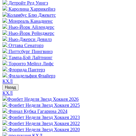
Детройт Ред Уингз
Каролина Харрикейнз
Коламбус Блю Джекетс
Монреаль Канадиенс
Нью-Йорк Айлендерс
Нью-Йорк Рейнджерс
Нью-Джерси Девилз
Оттава Сенаторз
Питтсбург Пингвинз
Тампа-Бэй Лайтнинг
Торонто Мейпл Лифс
Флорида Пантерз
Филадельфия Флайерз
КХЛ
Назад
КХЛ
Фонбет Неделя Звезд Хоккея 2026
Фонбет Неделя Звезд Хоккея 2025
Финал Кубка Гагарина 2024
Фонбет Неделя Звезд Хоккея 2023
Фонбет Неделя Звезд Хоккея 2022
Фонбет Неделя Звезд Хоккея 2020
продукция КХЛ