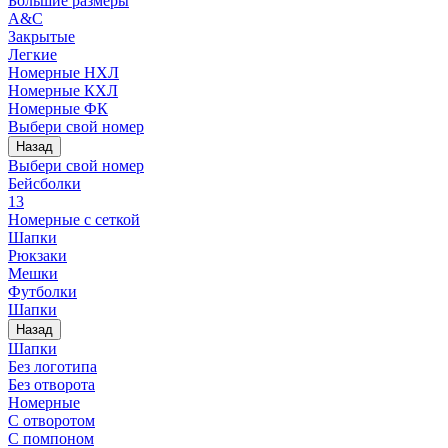
Большие размеры
A&C
Закрытые
Легкие
Номерные НХЛ
Номерные КХЛ
Номерные ФК
Выбери свой номер
Назад
Выбери свой номер
Бейсболки
13
Номерные с сеткой
Шапки
Рюкзаки
Мешки
Футболки
Шапки
Назад
Шапки
Без логотипа
Без отворота
Номерные
С отворотом
С помпоном