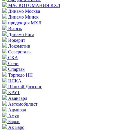
МАСКОТОМАНИЯ КХЛ
Динамо Москва
Динамо Минск
продукция МХЛ
Витязь
Динамо Рига
Йокерит
Локомотив
Северсталь
СКА
Сочи
Спартак
Торпедо НН
ЦСКА
Шанхай Дрэгонс
КРУТ
Авангард
Автомобилист
Адмирал
Амур
Барыс
Ак Барс