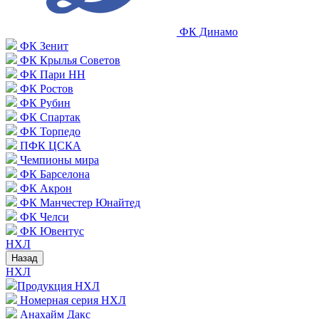
ФК Динамо
ФК Зенит
ФК Крылья Советов
ФК Пари НН
ФК Ростов
ФК Рубин
ФК Спартак
ФК Торпедо
ПФК ЦСКА
Чемпионы мира
ФК Барселона
ФК Акрон
ФК Манчестер Юнайтед
ФК Челси
ФК Ювентус
НХЛ
Назад
НХЛ
Продукция НХЛ
Номерная серия НХЛ
Анахайм Дакс