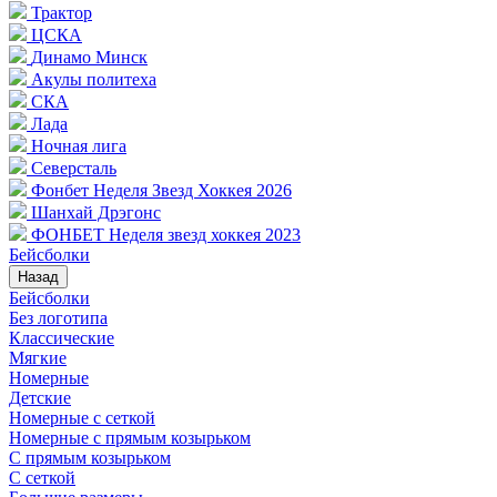
Трактор
ЦСКА
Динамо Минск
Акулы политеха
СКА
Лада
Ночная лига
Северсталь
Фонбет Неделя Звезд Хоккея 2026
Шанхай Дрэгонс
ФОНБЕТ Неделя звезд хоккея 2023
Бейсболки
Назад
Бейсболки
Без логотипа
Классические
Мягкие
Номерные
Детские
Номерные с сеткой
Номерные с прямым козырьком
С прямым козырьком
С сеткой