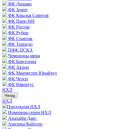
ФК Динамо
ФК Зенит
ФК Крылья Советов
ФК Пари НН
ФК Ростов
ФК Рубин
ФК Спартак
ФК Торпедо
ПФК ЦСКА
Чемпионы мира
ФК Барселона
ФК Акрон
ФК Манчестер Юнайтед
ФК Челси
ФК Ювентус
НХЛ
Назад
НХЛ
Продукция НХЛ
Номерная серия НХЛ
Анахайм Дакс
Аризона Койотис