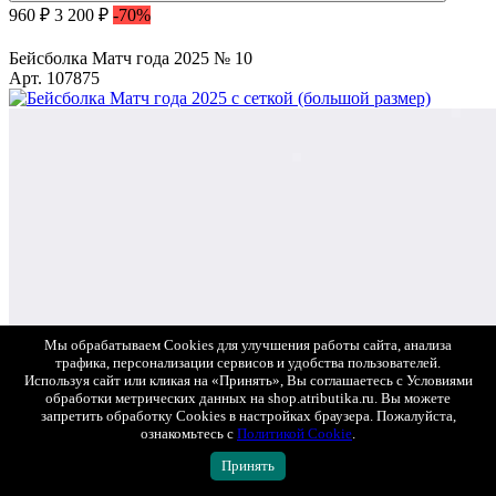
960 ₽
3 200 ₽
-70%
Бейсболка Матч года 2025 № 10
Арт. 107875
Мы обрабатываем Cookies для улучшения работы сайта, анализа
трафика, персонализации сервисов и удобства пользователей.
Используя сайт или кликая на «Принять», Вы соглашаетесь с Условиями
обработки метрических данных на shop.atributika.ru. Вы можете
запретить обработку Cookies в настройках браузера. Пожалуйста,
ознакомьтесь с
Политикой Cookie
.
Принять