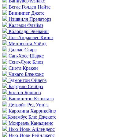
Ванкувер Кэнакс
Вегас Голден Найтс
Виннипег Джетс
Нэшвилл Предаторз
Калгари Флэймз
Колорадо Эвеланш
Лос-Анджелес Кингз
Миннесота Уайлд
Даллас Старз
Сан-Хосе Шаркс
Сент-Луис Блюз
Сиэтл Кракен
Чикаго Блэкхокс
Эдмонтон Ойлерз
Баффало Сейбрз
Бостон Брюинз
Вашингтон Кэпиталз
Детройт Ред Уингз
Каролина Харрикейнз
Коламбус Блю Джекетс
Монреаль Канадиенс
Нью-Йорк Айлендерс
Нью-Йорк Рейнджерс