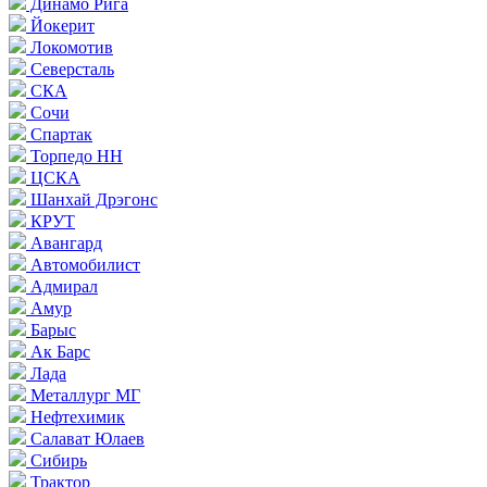
Динамо Рига
Йокерит
Локомотив
Северсталь
СКА
Сочи
Спартак
Торпедо НН
ЦСКА
Шанхай Дрэгонс
КРУТ
Авангард
Автомобилист
Адмирал
Амур
Барыс
Ак Барс
Лада
Металлург МГ
Нефтехимик
Салават Юлаев
Сибирь
Трактор