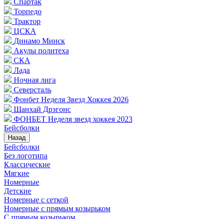
Спартак
Торпедо
Трактор
ЦСКА
Динамо Минск
Акулы политеха
СКА
Лада
Ночная лига
Северсталь
Фонбет Неделя Звезд Хоккея 2026
Шанхай Дрэгонс
ФОНБЕТ Неделя звезд хоккея 2023
Бейсболки
Назад
Бейсболки
Без логотипа
Классические
Мягкие
Номерные
Детские
Номерные с сеткой
Номерные с прямым козырьком
С прямым козырьком