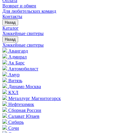
Оплата
Возврат и обмен
Для любительских команд
Контакты
Назад
Каталог
Хоккейные свитеры
Назад
Хоккейные свитеры
Авангард
Адмирал
Ак Барс
Автомобилист
Амур
Витязь
Динамо Москва
КХЛ
Металлург Магнитогорск
Нефтехимик
Сборная России
Салават Юлаев
Сибирь
Сочи