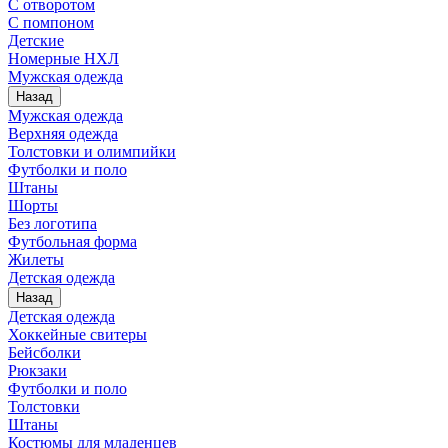
С отворотом
С помпоном
Детские
Номерные НХЛ
Мужская одежда
Назад
Мужская одежда
Верхняя одежда
Толстовки и олимпийки
Футболки и поло
Штаны
Шорты
Без логотипа
Футбольная форма
Жилеты
Детская одежда
Назад
Детская одежда
Хоккейные свитеры
Бейсболки
Рюкзаки
Футболки и поло
Толстовки
Штаны
Костюмы для младенцев