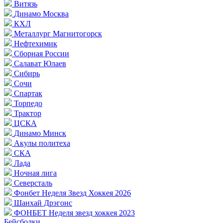
Витязь
Динамо Москва
КХЛ
Металлург Магнитогорск
Нефтехимик
Сборная России
Салават Юлаев
Сибирь
Сочи
Спартак
Торпедо
Трактор
ЦСКА
Динамо Минск
Акулы политеха
СКА
Лада
Ночная лига
Северсталь
Фонбет Неделя Звезд Хоккея 2026
Шанхай Дрэгонс
ФОНБЕТ Неделя звезд хоккея 2023
Бейсболки