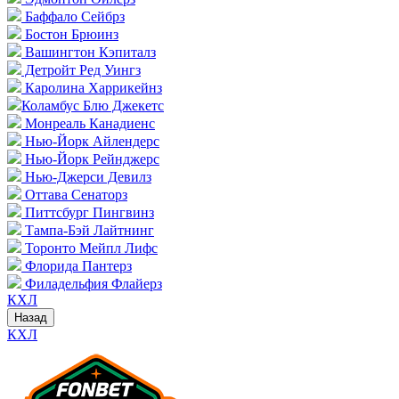
Баффало Сейбрз
Бостон Брюинз
Вашингтон Кэпиталз
Детройт Ред Уингз
Каролина Харрикейнз
Коламбус Блю Джекетс
Монреаль Канадиенс
Нью-Йорк Айлендерс
Нью-Йорк Рейнджерс
Нью-Джерси Девилз
Оттава Сенаторз
Питтсбург Пингвинз
Тампа-Бэй Лайтнинг
Торонто Мейпл Лифс
Флорида Пантерз
Филадельфия Флайерз
КХЛ
Назад
КХЛ