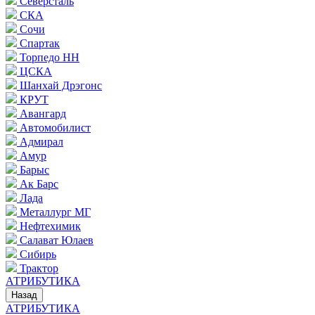
Северсталь
СКА
Сочи
Спартак
Торпедо НН
ЦСКА
Шанхай Дрэгонс
КРУТ
Авангард
Автомобилист
Адмирал
Амур
Барыс
Ак Барс
Лада
Металлург МГ
Нефтехимик
Салават Юлаев
Сибирь
Трактор
АТРИБУТИКА
Назад
АТРИБУТИКА