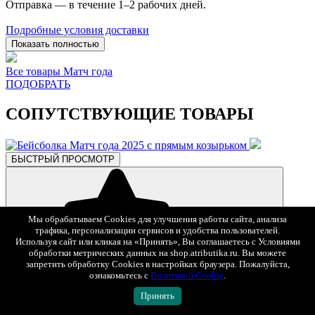
Отправка — в течение 1–2 рабочих дней.
Подробные условия доставки
Показать полностью
Все товары Матч года
ПОДОБРАТЬ
СОПУТСТВУЮЩИЕ ТОВАРЫ
БЫСТРЫЙ ПРОСМОТР
Мы обрабатываем Cookies для улучшения работы сайта, анализа
трафика, персонализации сервисов и удобства пользователей.
Используя сайт или кликая на «Принять», Вы соглашаетесь с Условиями
обработки метрических данных на shop.atributika.ru. Вы можете
запретить обработку Cookies в настройках браузера. Пожалуйста,
В избранное
ознакомьтесь с
Политикой Cookie
.
810 ₽
2 700 ₽
-70%
Принять
Бейсболка Матч года 2025 с прямым козырьком