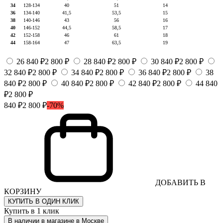
34
128-134
40
51
14
36
134-140
41,5
53,5
15
38
140-146
43
56
16
40
146-152
44,5
58,5
17
42
152-158
46
61
18
44
158-164
47
63,5
19
26
840 ₽
2 800 ₽
28
840 ₽
2 800 ₽
30
840 ₽
2 800 ₽
32
840 ₽
2 800 ₽
34
840 ₽
2 800 ₽
36
840 ₽
2 800 ₽
38
840 ₽
2 800 ₽
40
840 ₽
2 800 ₽
42
840 ₽
2 800 ₽
44
840
₽
2 800 ₽
840 ₽
2 800 ₽
-70%
ДОБАВИТЬ В
КОРЗИНУ
КУПИТЬ В ОДИН КЛИК
Купить в 1 клик
В наличии в магазине в Москве