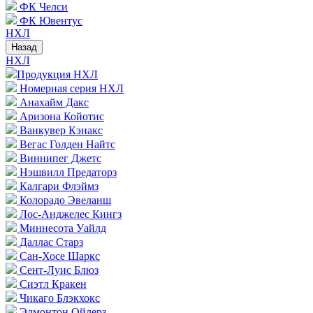
ФК Челси
ФК Ювентус
НХЛ
Назад
НХЛ
Продукция НХЛ
Номерная серия НХЛ
Анахайм Дакс
Аризона Койотис
Ванкувер Кэнакс
Вегас Голден Найтс
Виннипег Джетс
Нэшвилл Предаторз
Калгари Флэймз
Колорадо Эвеланш
Лос-Анджелес Кингз
Миннесота Уайлд
Даллас Старз
Сан-Хосе Шаркс
Сент-Луис Блюз
Сиэтл Кракен
Чикаго Блэкхокс
Эдмонтон Ойлерз