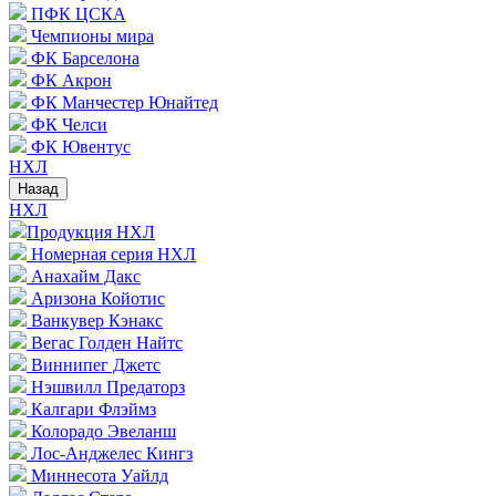
ПФК ЦСКА
Чемпионы мира
ФК Барселона
ФК Акрон
ФК Манчестер Юнайтед
ФК Челси
ФК Ювентус
НХЛ
Назад
НХЛ
Продукция НХЛ
Номерная серия НХЛ
Анахайм Дакс
Аризона Койотис
Ванкувер Кэнакс
Вегас Голден Найтс
Виннипег Джетс
Нэшвилл Предаторз
Калгари Флэймз
Колорадо Эвеланш
Лос-Анджелес Кингз
Миннесота Уайлд