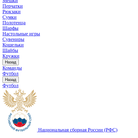
Мешки
Перчатки
Рюкзаки
Сумки
Полотенца
Шарфы
Настольные игры
Сувениры
Кошельки
Шайбы
Кружки
Назад
Команды
Футбол
Назад
Футбол
Национальная сборная России (РФС)