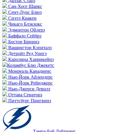
Даллас Старз
Сан-Хосе Шаркс
Сент-Луис Блюз
Сиэтл Кракен
Чикаго Блэкхокс
Эдмонтон Ойлерз
Баффало Сейбрз
Бостон Брюинз
Вашингтон Кэпиталз
Детройт Ред Уингз
Каролина Харрикейнз
Коламбус Блю Джекетс
Монреаль Канадиенс
Нью-Йорк Айлендерс
Нью-Йорк Рейнджерс
Нью-Джерси Девилз
Оттава Сенаторз
Питтсбург Пингвинз
Тампа-Бэй Лайтнинг