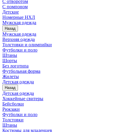
С отворотом
С помпоном
Детские
Номерные НХЛ
Мужская одежда
Назад
Мужская одежда
Верхняя одежда
Толстовки и олимпийки
Футболки и поло
Штаны
Шорты
Без логотипа
Футбольная форма
Жилеты
Детская одежда
Назад
Детская одежда
Хоккейные свитеры
Бейсболки
Рюкзаки
Футболки и поло
Толстовки
Штаны
Костюмы для младенцев