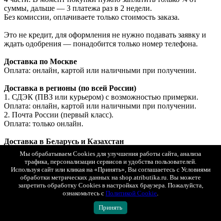
суммы, дальше — 3 платежа раз в 2 недели.
Без комиссии, оплачиваете только стоимость заказа.
Это не кредит, для оформления не нужно подавать заявку и
ждать одобрения — понадобится только номер телефона.
Доставка по Москве
Оплата: онлайн, картой или наличными при получении.
Доставка в регионы (по всей России)
1. СДЭК (ПВЗ или курьером) с возможностью примерки.
Оплата: онлайн, картой или наличными при получении.
2. Почта России (первый класс).
Оплата: только онлайн.
Доставка в Беларусь и Казахстан
Оплата: только онлайн (банковской картой РФ).
Мы обрабатываем Cookies для улучшения работы сайта, анализа
трафика, персонализации сервисов и удобства пользователей.
Используя сайт или кликая на «Принять», Вы соглашаетесь с Условиями
Показать полностью
обработки метрических данных на shop.atributika.ru. Вы можете
запретить обработку Cookies в настройках браузера. Пожалуйста,
Доставка
ознакомьтесь с
Политикой Cookie
.
Минимальная стоимость товаров в заказе для доставки - 1
000 рублей.
Принять
Заказы меньшей стоимостью можно забрать самовывозом в