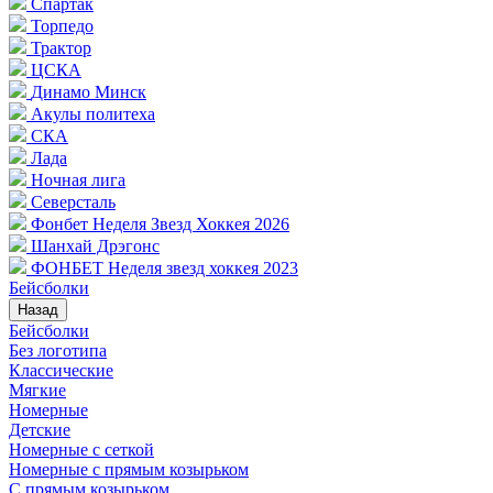
Спартак
Торпедо
Трактор
ЦСКА
Динамо Минск
Акулы политеха
СКА
Лада
Ночная лига
Северсталь
Фонбет Неделя Звезд Хоккея 2026
Шанхай Дрэгонс
ФОНБЕТ Неделя звезд хоккея 2023
Бейсболки
Назад
Бейсболки
Без логотипа
Классические
Мягкие
Номерные
Детские
Номерные с сеткой
Номерные с прямым козырьком
С прямым козырьком