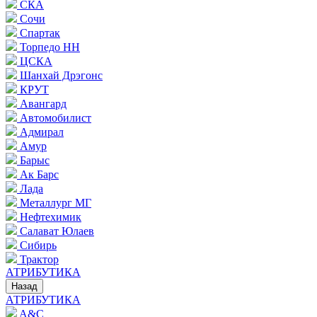
СКА
Сочи
Спартак
Торпедо НН
ЦСКА
Шанхай Дрэгонс
КРУТ
Авангард
Автомобилист
Адмирал
Амур
Барыс
Ак Барс
Лада
Металлург МГ
Нефтехимик
Салават Юлаев
Сибирь
Трактор
АТРИБУТИКА
Назад
АТРИБУТИКА
A&C