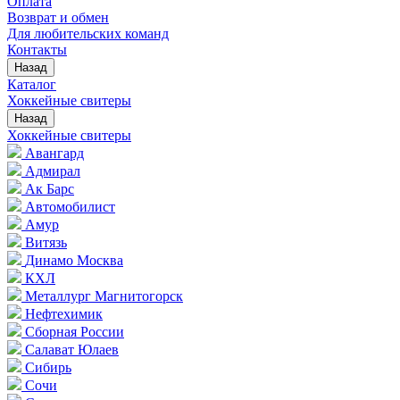
Оплата
Возврат и обмен
Для любительских команд
Контакты
Назад
Каталог
Хоккейные свитеры
Назад
Хоккейные свитеры
Авангард
Адмирал
Ак Барс
Автомобилист
Амур
Витязь
Динамо Москва
КХЛ
Металлург Магнитогорск
Нефтехимик
Сборная России
Салават Юлаев
Сибирь
Сочи