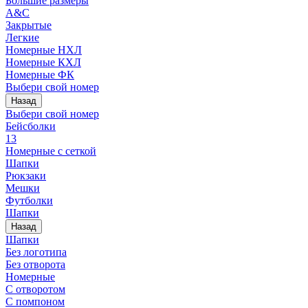
Большие размеры
A&C
Закрытые
Легкие
Номерные НХЛ
Номерные КХЛ
Номерные ФК
Выбери свой номер
Назад
Выбери свой номер
Бейсболки
13
Номерные с сеткой
Шапки
Рюкзаки
Мешки
Футболки
Шапки
Назад
Шапки
Без логотипа
Без отворота
Номерные
С отворотом
С помпоном