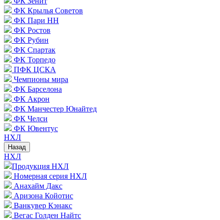
ФК Зенит
ФК Крылья Советов
ФК Пари НН
ФК Ростов
ФК Рубин
ФК Спартак
ФК Торпедо
ПФК ЦСКА
Чемпионы мира
ФК Барселона
ФК Акрон
ФК Манчестер Юнайтед
ФК Челси
ФК Ювентус
НХЛ
Назад
НХЛ
Продукция НХЛ
Номерная серия НХЛ
Анахайм Дакс
Аризона Койотис
Ванкувер Кэнакс
Вегас Голден Найтс