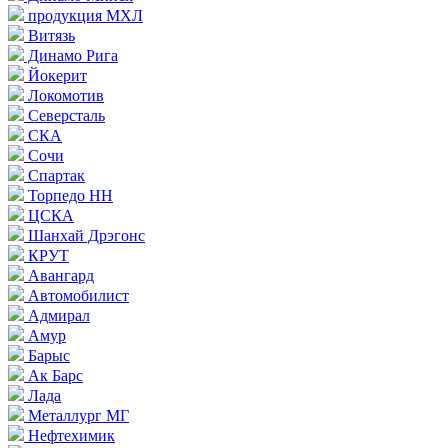
продукция МХЛ
Витязь
Динамо Рига
Йокерит
Локомотив
Северсталь
СКА
Сочи
Спартак
Торпедо НН
ЦСКА
Шанхай Дрэгонс
КРУТ
Авангард
Автомобилист
Адмирал
Амур
Барыс
Ак Барс
Лада
Металлург МГ
Нефтехимик