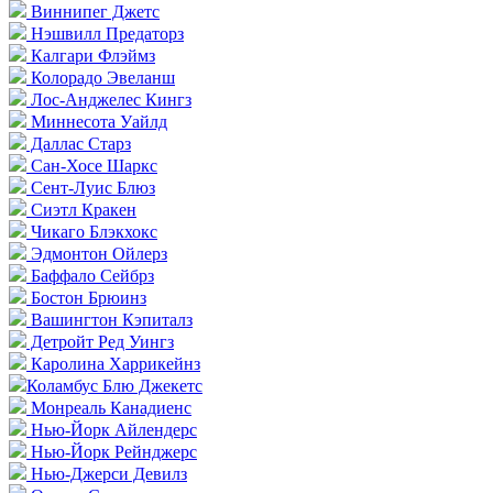
Виннипег Джетс
Нэшвилл Предаторз
Калгари Флэймз
Колорадо Эвеланш
Лос-Анджелес Кингз
Миннесота Уайлд
Даллас Старз
Сан-Хосе Шаркс
Сент-Луис Блюз
Сиэтл Кракен
Чикаго Блэкхокс
Эдмонтон Ойлерз
Баффало Сейбрз
Бостон Брюинз
Вашингтон Кэпиталз
Детройт Ред Уингз
Каролина Харрикейнз
Коламбус Блю Джекетс
Монреаль Канадиенс
Нью-Йорк Айлендерс
Нью-Йорк Рейнджерс
Нью-Джерси Девилз