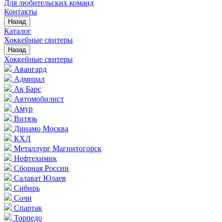
Для любительских команд
Контакты
Назад
Каталог
Хоккейные свитеры
Назад
Хоккейные свитеры
Авангард
Адмирал
Ак Барс
Автомобилист
Амур
Витязь
Динамо Москва
КХЛ
Металлург Магнитогорск
Нефтехимик
Сборная России
Салават Юлаев
Сибирь
Сочи
Спартак
Торпедо