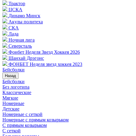
Трактор
ЦСКА
Динамо Минск
Акулы политеха
СКА
Лада
Ночная лига
Северсталь
Фонбет Неделя Звезд Хоккея 2026
Шанхай Дрэгонс
ФОНБЕТ Неделя звезд хоккея 2023
Бейсболки
Назад
Бейсболки
Без логотипа
Классические
Мягкие
Номерные
Детские
Номерные с сеткой
Номерные с прямым козырьком
С прямым козырьком
С сеткой