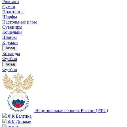
Рюкзаки
Сумки
Полотенца
Шарфы
Настольные игры
Сувениры
Кошельки
Шайбы
Кружки
Назад
Команды
Футбол
Назад
Футбол
Национальная сборная России (РФС)
ФК Балтика
ФК Динамо