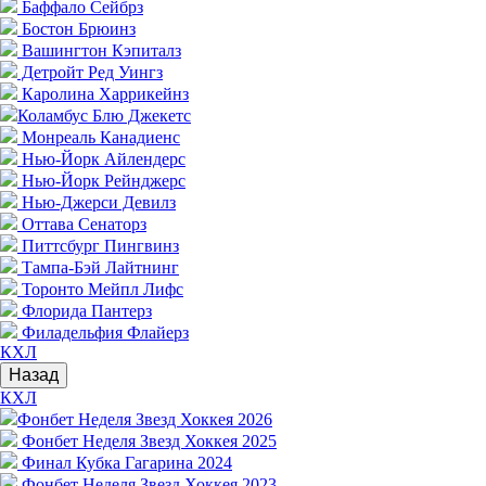
Баффало Сейбрз
Бостон Брюинз
Вашингтон Кэпиталз
Детройт Ред Уингз
Каролина Харрикейнз
Коламбус Блю Джекетс
Монреаль Канадиенс
Нью-Йорк Айлендерс
Нью-Йорк Рейнджерс
Нью-Джерси Девилз
Оттава Сенаторз
Питтсбург Пингвинз
Тампа-Бэй Лайтнинг
Торонто Мейпл Лифс
Флорида Пантерз
Филадельфия Флайерз
КХЛ
Назад
КХЛ
Фонбет Неделя Звезд Хоккея 2026
Фонбет Неделя Звезд Хоккея 2025
Финал Кубка Гагарина 2024
Фонбет Неделя Звезд Хоккея 2023