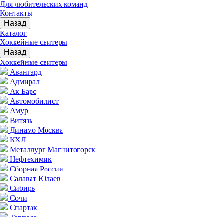
Для любительских команд
Контакты
Назад
Каталог
Хоккейные свитеры
Назад
Хоккейные свитеры
Авангард
Адмирал
Ак Барс
Автомобилист
Амур
Витязь
Динамо Москва
КХЛ
Металлург Магнитогорск
Нефтехимик
Сборная России
Салават Юлаев
Сибирь
Сочи
Спартак