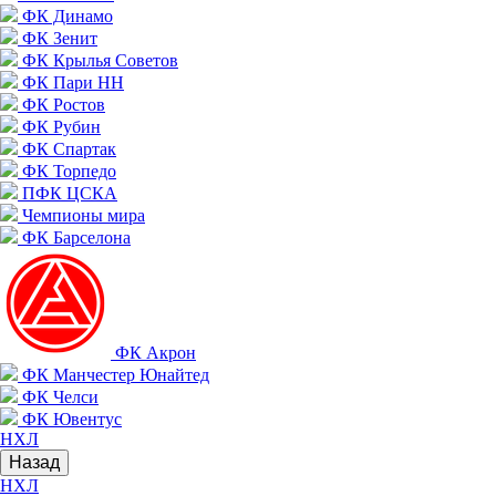
ФК Динамо
ФК Зенит
ФК Крылья Советов
ФК Пари НН
ФК Ростов
ФК Рубин
ФК Спартак
ФК Торпедо
ПФК ЦСКА
Чемпионы мира
ФК Барселона
ФК Акрон
ФК Манчестер Юнайтед
ФК Челси
ФК Ювентус
НХЛ
Назад
НХЛ