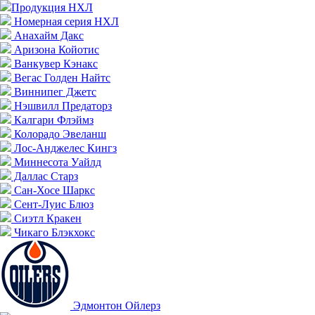
Продукция НХЛ
Номерная серия НХЛ
Анахайм Дакс
Аризона Койотис
Ванкувер Кэнакс
Вегас Голден Найтс
Виннипег Джетс
Нэшвилл Предаторз
Калгари Флэймз
Колорадо Эвеланш
Лос-Анджелес Кингз
Миннесота Уайлд
Даллас Старз
Сан-Хосе Шаркс
Сент-Луис Блюз
Сиэтл Кракен
Чикаго Блэкхокс
Эдмонтон Ойлерз