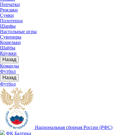
Перчатки
Рюкзаки
Сумки
Полотенца
Шарфы
Настольные игры
Сувениры
Кошельки
Шайбы
Кружки
Назад
Команды
Футбол
Назад
Футбол
Национальная сборная России (РФС)
ФК Балтика