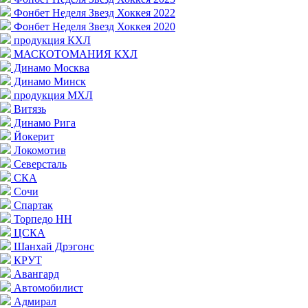
Фонбет Неделя Звезд Хоккея 2022
Фонбет Неделя Звезд Хоккея 2020
продукция КХЛ
МАСКОТОМАНИЯ КХЛ
Динамо Москва
Динамо Минск
продукция МХЛ
Витязь
Динамо Рига
Йокерит
Локомотив
Северсталь
СКА
Сочи
Спартак
Торпедо НН
ЦСКА
Шанхай Дрэгонс
КРУТ
Авангард
Автомобилист
Адмирал