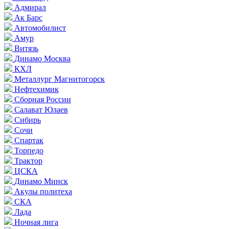
Адмирал
Ак Барс
Автомобилист
Амур
Витязь
Динамо Москва
КХЛ
Металлург Магнитогорск
Нефтехимик
Сборная России
Салават Юлаев
Сибирь
Сочи
Спартак
Торпедо
Трактор
ЦСКА
Динамо Минск
Акулы политеха
СКА
Лада
Ночная лига