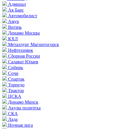
Адмирал
Ак Барс
Автомобилист
Амур
Витязь
Динамо Москва
КХЛ
Металлург Магнитогорск
Нефтехимик
Сборная России
Салават Юлаев
Сибирь
Сочи
Спартак
Торпедо
Трактор
ЦСКА
Динамо Минск
Акулы политеха
СКА
Лада
Ночная лига