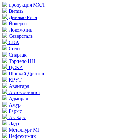
продукция МХЛ
Витязь
Динамо Рига
Йокерит
Локомотив
Северсталь
СКА
Сочи
Спартак
Торпедо НН
ЦСКА
Шанхай Дрэгонс
КРУТ
Авангард
Автомобилист
Адмирал
Амур
Барыс
Ак Барс
Лада
Металлург МГ
Нефтехимик