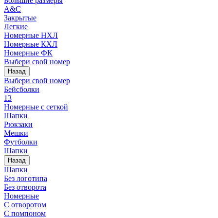
Большие размеры
A&C
Закрытые
Легкие
Номерные НХЛ
Номерные КХЛ
Номерные ФК
Выбери свой номер
Назад
Выбери свой номер
Бейсболки
13
Номерные с сеткой
Шапки
Рюкзаки
Мешки
Футболки
Шапки
Назад
Шапки
Без логотипа
Без отворота
Номерные
С отворотом
С помпоном