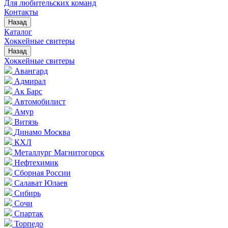
Для любительских команд
Контакты
Назад
Каталог
Хоккейные свитеры
Назад
Хоккейные свитеры
Авангард
Адмирал
Ак Барс
Автомобилист
Амур
Витязь
Динамо Москва
КХЛ
Металлург Магнитогорск
Нефтехимик
Сборная России
Салават Юлаев
Сибирь
Сочи
Спартак
Торпедо