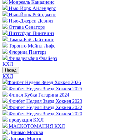
Монреаль Канадиенс
Нью-Йорк Айлендерс
Нью-Йорк Рейнджерс
Нью-Джерси Девилз
Оттава Сенаторз
Питтсбург Пингвинз
Тампа-Бэй Лайтнинг
Торонто Мейпл Лифс
Флорида Пантерз
Филадельфия Флайерз
КХЛ
Назад
КХЛ
Фонбет Неделя Звезд Хоккея 2026
Фонбет Неделя Звезд Хоккея 2025
Финал Кубка Гагарина 2024
Фонбет Неделя Звезд Хоккея 2023
Фонбет Неделя Звезд Хоккея 2022
Фонбет Неделя Звезд Хоккея 2020
продукция КХЛ
МАСКОТОМАНИЯ КХЛ
Динамо Москва
Динамо Минск