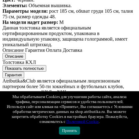
Элементы:
Объемная вышивка.
Параметры модели:
рост 185 см, обхват груди 105 см, талия
75 см, размер одежды 48.
На модели надет размер:
М
Данная толстовка является официальным
сертифицированным продуктом, упакована в
индивидуальную упаковку, защищена голограммой, имеет
уникальный штрихкод.
Описание
Гарантия
Оплата
Доставка
Описание
Толстовка КХЛ
Показать полностью
Гарантия
Atributika&Club является официальным лицензионным
партнером более 50-ти хоккейных и футбольных клубов,
включая команды КХЛ и NHL.
Мы обрабатываем Cookies для улучшения работы сайта, анализа
трафика, персонализации сервисов и удобства пользователей.
Гарантия оригинальности
Используя сайт или кликая на «Принять», Вы соглашаетесь с Условиями
Весь ассортимент – официальная клубная продукция. Мы не
обработки метрических данных на shop.atributika.ru. Вы можете
продаем реплики. Вся продукция производится по лицензии и
запретить обработку Cookies в настройках браузера. Пожалуйста,
согласовывается с клубами и лигами.
ознакомьтесь с
Политикой Cookie
.
Принять
30 лет на рынке
С 1996 года мы создаем одежду и аксессуары для