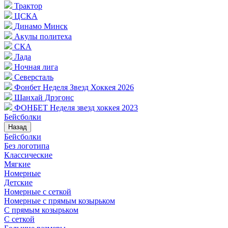
Трактор
ЦСКА
Динамо Минск
Акулы политеха
СКА
Лада
Ночная лига
Северсталь
Фонбет Неделя Звезд Хоккея 2026
Шанхай Дрэгонс
ФОНБЕТ Неделя звезд хоккея 2023
Бейсболки
Назад
Бейсболки
Без логотипа
Классические
Мягкие
Номерные
Детские
Номерные с сеткой
Номерные с прямым козырьком
С прямым козырьком
С сеткой