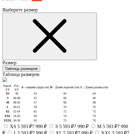
Выберите размер
Размер
Таблица размеров
Таблица размеров
Европ.
Рос.
A
- ширина груди (см)
B
- Длина изделия (см)
C
- Длина рукава (см)
р-р
р-р
XS
44
53
64
64
S
46-48
55
66
66
M
48-50
57
68
68
L
50-52
59
70
70
XL
52-54
61
72
72
XXL
54-56
63
74
74
XXXL
56-58
65
75
76
XS
5 593 ₽
7 990 ₽
S
5 593 ₽
7 990 ₽
M
5 593 ₽
7 990
₽
L
5 593 ₽
7 990 ₽
XL
5 593 ₽
7 990 ₽
XXL
5 593 ₽
7