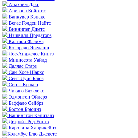
Анахайм Дакс
Аризона Койотис
Ванкувер Кэнакс
Вегас Голден Найтс
Виннипег Джетс
Нэшвилл Предаторз
Калгари Флэймз
Колорадо Эвеланш
Лос-Анджелес Кингз
Миннесота Уайлд
Даллас Старз
Сан-Хосе Шаркс
Сент-Луис Блюз
Сиэтл Кракен
Чикаго Блэкхокс
Эдмонтон Ойлерз
Баффало Сейбрз
Бостон Брюинз
Вашингтон Кэпиталз
Детройт Ред Уингз
Каролина Харрикейнз
Коламбус Блю Джекетс