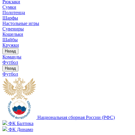
Рюкзаки
Сумки
Полотенца
Шарфы
Настольные игры
Сувениры
Кошельки
Шайбы
Кружки
Назад
Команды
Футбол
Назад
Футбол
Национальная сборная России (РФС)
ФК Балтика
ФК Динамо