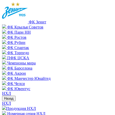
ФК Зенит
ФК Крылья Советов
ФК Пари НН
ФК Ростов
ФК Рубин
ФК Спартак
ФК Торпедо
ПФК ЦСКА
Чемпионы мира
ФК Барселона
ФК Акрон
ФК Манчестер Юнайтед
ФК Челси
ФК Ювентус
НХЛ
Назад
НХЛ
Продукция НХЛ
Номерная серия НХЛ