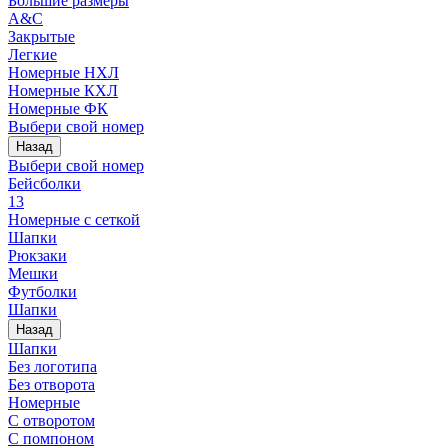
Большие размеры
A&C
Закрытые
Легкие
Номерные НХЛ
Номерные КХЛ
Номерные ФК
Выбери свой номер
Назад
Выбери свой номер
Бейсболки
13
Номерные с сеткой
Шапки
Рюкзаки
Мешки
Футболки
Шапки
Назад
Шапки
Без логотипа
Без отворота
Номерные
С отворотом
С помпоном