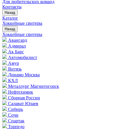
Для любительских команд
Контакты
Назад
Каталог
Хоккейные свитеры
Назад
Хоккейные свитеры
Авангард
Адмирал
Ак Барс
Автомобилист
Амур
Витязь
Динамо Москва
КХЛ
Металлург Магнитогорск
Нефтехимик
Сборная России
Салават Юлаев
Сибирь
Сочи
Спартак
Торпедо