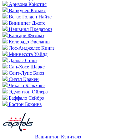
Аризона Койотис
Ванкувер Кэнакс
Вегас Голден Найтс
Виннипег Джетс
Нэшвилл Предаторз
Калгари Флэймз
Колорадо Эвеланш
Лос-Анджелес Кингз
Миннесота Уайлд
Даллас Старз
Сан-Хосе Шаркс
Сент-Луис Блюз
Сиэтл Кракен
Чикаго Блэкхокс
Эдмонтон Ойлерз
Баффало Сейбрз
Бостон Брюинз
Вашингтон Кэпиталз