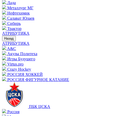
Лада
Металлург МГ
Нефтехимик
Салават Юлаев
Сибирь
Трактор
АТРИБУТИКА
Назад
АТРИБУТИКА
A&C
Акулы Политеха
Игры Будущего
Virtus.pro
Crazy Hockey
РОССИЯ ХОККЕЙ
РОССИЯ ФИГУРНОЕ КАТАНИЕ
ПБК ЦСКА
Россия