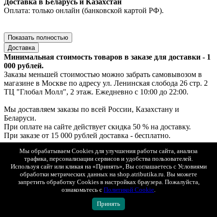
Доставка в Беларусь и Казахстан
Оплата: только онлайн (банковской картой РФ).
Показать полностью
Доставка
Минимальная стоимость товаров в заказе для доставки - 1
000 рублей.
Заказы меньшей стоимостью можно забрать самовывозом в
магазине в Москве по адресу ул. Ленинская слобода 26 стр. 2
ТЦ "Глобал Молл", 2 этаж. Ежедневно с 10:00 до 22:00.
Мы доставляем заказы по всей России, Казахстану и
Беларуси.
При оплате на сайте действует скидка 50 % на доставку.
При заказе от 15 000 рублей доставка - бесплатно.
Мы обрабатываем Cookies для улучшения работы сайта, анализа
Доставка по Москве
трафика, персонализации сервисов и удобства пользователей.
1. Самовывоз — ул. Ленинская слобода, 26, стр. 2, ТЦ «Глобал
Используя сайт или кликая на «Принять», Вы соглашаетесь с Условиями
Молл», 2 этаж (ежедневно с 10:00 до 22:00).
обработки метрических данных на shop.atributika.ru. Вы можете
Если товар есть в наличии — выдача за 30 минут, если под
запретить обработку Cookies в настройках браузера. Пожалуйста,
заказ — до 2х рабочих дней.
ознакомьтесь с
Политикой Cookie
.
Бесплатно. Возможна примерка.
Принять
Оплата: онлайн, картой или наличными при получении.
2. Курьерская доставка «Интеграл» с возможностью