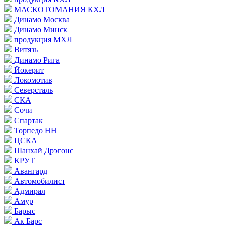
МАСКОТОМАНИЯ КХЛ
Динамо Москва
Динамо Минск
продукция МХЛ
Витязь
Динамо Рига
Йокерит
Локомотив
Северсталь
СКА
Сочи
Спартак
Торпедо НН
ЦСКА
Шанхай Дрэгонс
КРУТ
Авангард
Автомобилист
Адмирал
Амур
Барыс
Ак Барс