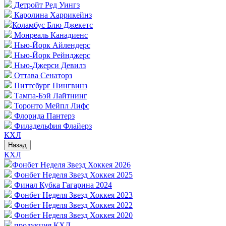
Детройт Ред Уингз
Каролина Харрикейнз
Коламбус Блю Джекетс
Монреаль Канадиенс
Нью-Йорк Айлендерс
Нью-Йорк Рейнджерс
Нью-Джерси Девилз
Оттава Сенаторз
Питтсбург Пингвинз
Тампа-Бэй Лайтнинг
Торонто Мейпл Лифс
Флорида Пантерз
Филадельфия Флайерз
КХЛ
Назад
КХЛ
Фонбет Неделя Звезд Хоккея 2026
Фонбет Неделя Звезд Хоккея 2025
Финал Кубка Гагарина 2024
Фонбет Неделя Звезд Хоккея 2023
Фонбет Неделя Звезд Хоккея 2022
Фонбет Неделя Звезд Хоккея 2020
продукция КХЛ