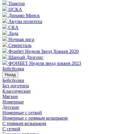
Трактор
ЦСКА
Динамо Минск
Акулы политеха
СКА
Лада
Ночная лига
Северсталь
Фонбет Неделя Звезд Хоккея 2026
Шанхай Дрэгонс
ФОНБЕТ Неделя звезд хоккея 2023
Бейсболки
Назад
Бейсболки
Без логотипа
Классические
Мягкие
Номерные
Детские
Номерные с сеткой
Номерные с прямым козырьком
С прямым козырьком
С сеткой