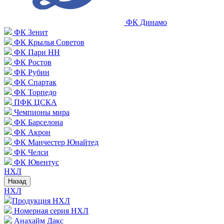
ФК Динамо
ФК Зенит
ФК Крылья Советов
ФК Пари НН
ФК Ростов
ФК Рубин
ФК Спартак
ФК Торпедо
ПФК ЦСКА
Чемпионы мира
ФК Барселона
ФК Акрон
ФК Манчестер Юнайтед
ФК Челси
ФК Ювентус
НХЛ
Назад
НХЛ
Продукция НХЛ
Номерная серия НХЛ
Анахайм Дакс