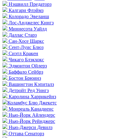
Нэшвилл Предаторз
Калгари Флэймз
Колорадо Эвеланш
Лос-Анджелес Кингз
Миннесота Уайлд
Даллас Старз
Сан-Хосе Шаркс
Сент-Луис Блюз
Сиэтл Кракен
Чикаго Блэкхокс
Эдмонтон Ойлерз
Баффало Сейбрз
Бостон Брюинз
Вашингтон Кэпиталз
Детройт Ред Уингз
Каролина Харрикейнз
Коламбус Блю Джекетс
Монреаль Канадиенс
Нью-Йорк Айлендерс
Нью-Йорк Рейнджерс
Нью-Джерси Девилз
Оттава Сенаторз