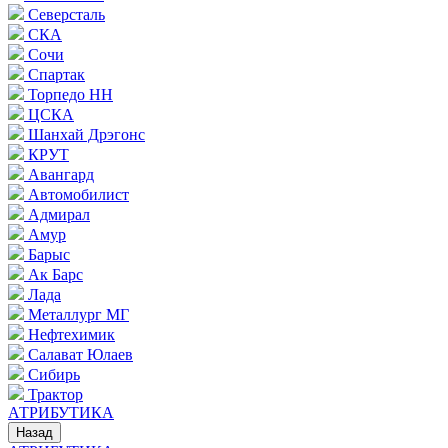
Северсталь
СКА
Сочи
Спартак
Торпедо НН
ЦСКА
Шанхай Дрэгонс
КРУТ
Авангард
Автомобилист
Адмирал
Амур
Барыс
Ак Барс
Лада
Металлург МГ
Нефтехимик
Салават Юлаев
Сибирь
Трактор
АТРИБУТИКА
Назад