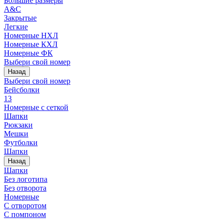
Большие размеры
A&C
Закрытые
Легкие
Номерные НХЛ
Номерные КХЛ
Номерные ФК
Выбери свой номер
Назад
Выбери свой номер
Бейсболки
13
Номерные с сеткой
Шапки
Рюкзаки
Мешки
Футболки
Шапки
Назад
Шапки
Без логотипа
Без отворота
Номерные
С отворотом
С помпоном