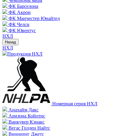
Чемпионы мира
ФК Барселона
ФК Акрон
ФК Манчестер Юнайтед
ФК Челси
ФК Ювентус
НХЛ
Назад
НХЛ
Продукция НХЛ
Номерная серия НХЛ
Анахайм Дакс
Аризона Койотис
Ванкувер Кэнакс
Вегас Голден Найтс
Виннипег Джетс