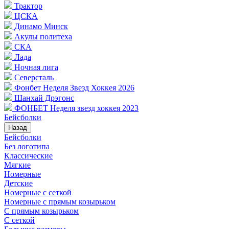
Трактор
ЦСКА
Динамо Минск
Акулы политеха
СКА
Лада
Ночная лига
Северсталь
Фонбет Неделя Звезд Хоккея 2026
Шанхай Дрэгонс
ФОНБЕТ Неделя звезд хоккея 2023
Бейсболки
Назад
Бейсболки
Без логотипа
Классические
Мягкие
Номерные
Детские
Номерные с сеткой
Номерные с прямым козырьком
С прямым козырьком
С сеткой