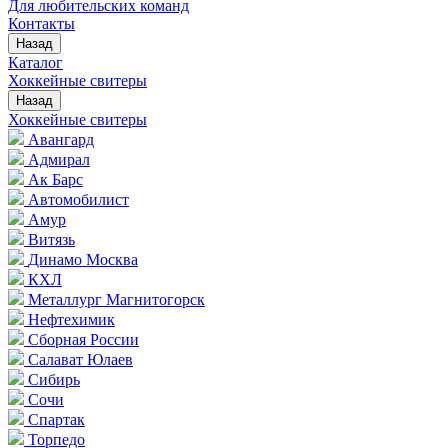
Для любительских команд
Контакты
Назад
Каталог
Хоккейные свитеры
Назад
Хоккейные свитеры
Авангард
Адмирал
Ак Барс
Автомобилист
Амур
Витязь
Динамо Москва
КХЛ
Металлург Магнитогорск
Нефтехимик
Сборная России
Салават Юлаев
Сибирь
Сочи
Спартак
Торпедо