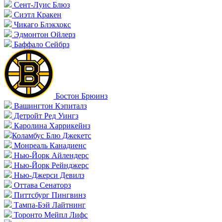
Сент-Луис Блюз
Сиэтл Кракен
Чикаго Блэкхокс
Эдмонтон Ойлерз
Баффало Сейбрз
Бостон Брюинз
Вашингтон Кэпиталз
Детройт Ред Уингз
Каролина Харрикейнз
Коламбус Блю Джекетс
Монреаль Канадиенс
Нью-Йорк Айлендерс
Нью-Йорк Рейнджерс
Нью-Джерси Девилз
Оттава Сенаторз
Питтсбург Пингвинз
Тампа-Бэй Лайтнинг
Торонто Мейпл Лифс