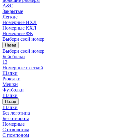
Большие размеры
A&C
Закрытые
Легкие
Номерные НХЛ
Номерные КХЛ
Номерные ФК
Выбери свой номер
Назад
Выбери свой номер
Бейсболки
13
Номерные с сеткой
Шапки
Рюкзаки
Мешки
Футболки
Шапки
Назад
Шапки
Без логотипа
Без отворота
Номерные
С отворотом
С помпоном