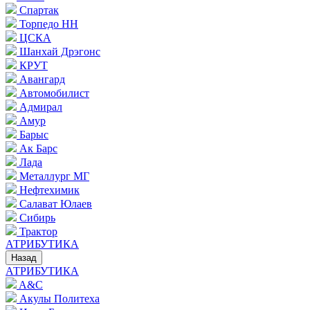
Спартак
Торпедо НН
ЦСКА
Шанхай Дрэгонс
КРУТ
Авангард
Автомобилист
Адмирал
Амур
Барыс
Ак Барс
Лада
Металлург МГ
Нефтехимик
Салават Юлаев
Сибирь
Трактор
АТРИБУТИКА
Назад
АТРИБУТИКА
A&C
Акулы Политеха