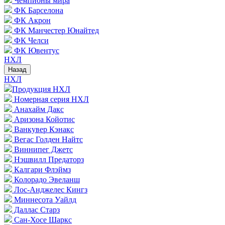
Чемпионы мира
ФК Барселона
ФК Акрон
ФК Манчестер Юнайтед
ФК Челси
ФК Ювентус
НХЛ
Назад
НХЛ
Продукция НХЛ
Номерная серия НХЛ
Анахайм Дакс
Аризона Койотис
Ванкувер Кэнакс
Вегас Голден Найтс
Виннипег Джетс
Нэшвилл Предаторз
Калгари Флэймз
Колорадо Эвеланш
Лос-Анджелес Кингз
Миннесота Уайлд
Даллас Старз
Сан-Хосе Шаркс