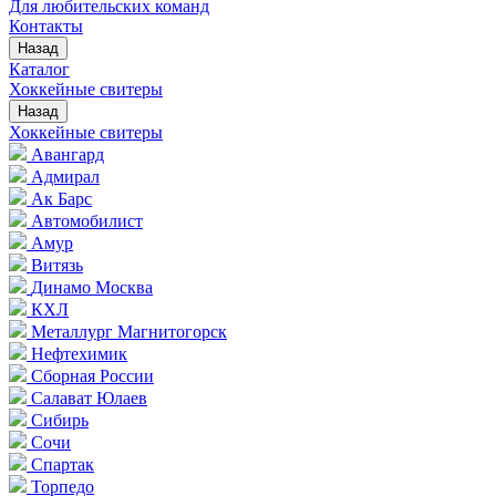
Для любительских команд
Контакты
Назад
Каталог
Хоккейные свитеры
Назад
Хоккейные свитеры
Авангард
Адмирал
Ак Барс
Автомобилист
Амур
Витязь
Динамо Москва
КХЛ
Металлург Магнитогорск
Нефтехимик
Сборная России
Салават Юлаев
Сибирь
Сочи
Спартак
Торпедо