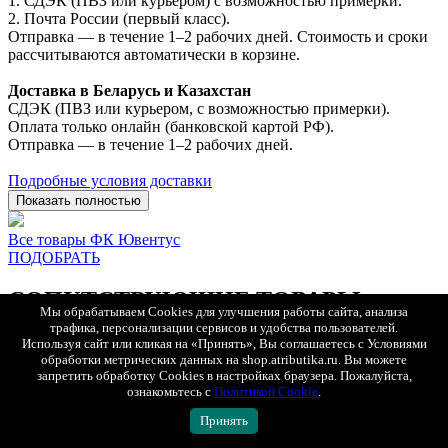
1. СДЭК (ПВЗ или курьером) с возможностью примерки.
2. Почта России (первый класс).
Отправка — в течение 1–2 рабочих дней. Стоимость и сроки
рассчитываются автоматически в корзине.
Доставка в Беларусь и Казахстан
СДЭК (ПВЗ или курьером, с возможностью примерки).
Оплата только онлайн (банковской картой РФ).
Отправка — в течение 1–2 рабочих дней.
Подробные условия доставки
Показать полностью
Все товары ФК Ювентус
ПОДОБРАТЬ
СОПУТСТВУЮЩИЕ ТОВАРЫ
Мы обрабатываем Cookies для улучшения работы сайта, анализа
трафика, персонализации сервисов и удобства пользователей.
Используя сайт или кликая на «Принять», Вы соглашаетесь с Условиями
обработки метрических данных на shop.atributika.ru. Вы можете
БЫСТРЫЙ ПРОСМОТР
запретить обработку Cookies в настройках браузера. Пожалуйста,
ознакомьтесь с
Политикой Cookie
.
Принять