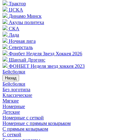
Трактор
ЦСКА
Динамо Минск
Акулы политеха
СКА
Лада
Ночная лига
Северсталь
Фонбет Неделя Звезд Хоккея 2026
Шанхай Дрэгонс
ФОНБЕТ Неделя звезд хоккея 2023
Бейсболки
Назад
Бейсболки
Без логотипа
Классические
Мягкие
Номерные
Детские
Номерные с сеткой
Номерные с прямым козырьком
С прямым козырьком
С сеткой