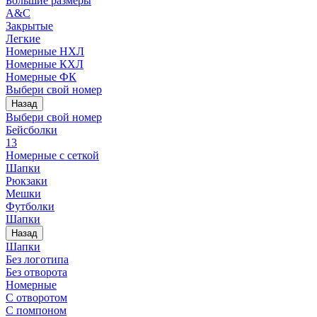
Большие размеры
A&C
Закрытые
Легкие
Номерные НХЛ
Номерные КХЛ
Номерные ФК
Выбери свой номер
Назад
Выбери свой номер
Бейсболки
13
Номерные с сеткой
Шапки
Рюкзаки
Мешки
Футболки
Шапки
Назад
Шапки
Без логотипа
Без отворота
Номерные
С отворотом
С помпоном