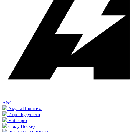
A&C
Акулы Политеха
Игры Будущего
Virtus.pro
Crazy Hockey