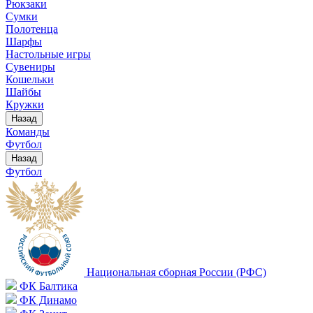
Рюкзаки
Сумки
Полотенца
Шарфы
Настольные игры
Сувениры
Кошельки
Шайбы
Кружки
Назад
Команды
Футбол
Назад
Футбол
Национальная сборная России (РФС)
ФК Балтика
ФК Динамо