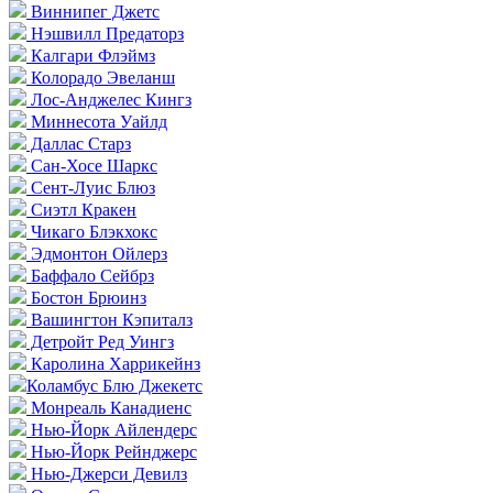
Виннипег Джетс
Нэшвилл Предаторз
Калгари Флэймз
Колорадо Эвеланш
Лос-Анджелес Кингз
Миннесота Уайлд
Даллас Старз
Сан-Хосе Шаркс
Сент-Луис Блюз
Сиэтл Кракен
Чикаго Блэкхокс
Эдмонтон Ойлерз
Баффало Сейбрз
Бостон Брюинз
Вашингтон Кэпиталз
Детройт Ред Уингз
Каролина Харрикейнз
Коламбус Блю Джекетс
Монреаль Канадиенс
Нью-Йорк Айлендерс
Нью-Йорк Рейнджерс
Нью-Джерси Девилз