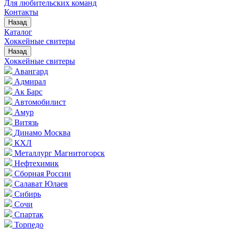
Для любительских команд
Контакты
Назад
Каталог
Хоккейные свитеры
Назад
Хоккейные свитеры
Авангард
Адмирал
Ак Барс
Автомобилист
Амур
Витязь
Динамо Москва
КХЛ
Металлург Магнитогорск
Нефтехимик
Сборная России
Салават Юлаев
Сибирь
Сочи
Спартак
Торпедо