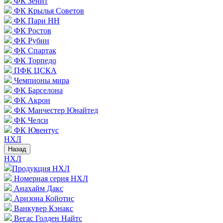
ФК Зенит
ФК Крылья Советов
ФК Пари НН
ФК Ростов
ФК Рубин
ФК Спартак
ФК Торпедо
ПФК ЦСКА
Чемпионы мира
ФК Барселона
ФК Акрон
ФК Манчестер Юнайтед
ФК Челси
ФК Ювентус
НХЛ
Назад
НХЛ
Продукция НХЛ
Номерная серия НХЛ
Анахайм Дакс
Аризона Койотис
Ванкувер Кэнакс
Вегас Голден Найтс