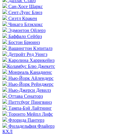
Даллас Старз
Сан-Хосе Шаркс
Сент-Луис Блюз
Сиэтл Кракен
Чикаго Блэкхокс
Эдмонтон Ойлерз
Баффало Сейбрз
Бостон Брюинз
Вашингтон Кэпиталз
Детройт Ред Уингз
Каролина Харрикейнз
Коламбус Блю Джекетс
Монреаль Канадиенс
Нью-Йорк Айлендерс
Нью-Йорк Рейнджерс
Нью-Джерси Девилз
Оттава Сенаторз
Питтсбург Пингвинз
Тампа-Бэй Лайтнинг
Торонто Мейпл Лифс
Флорида Пантерз
Филадельфия Флайерз
КХЛ