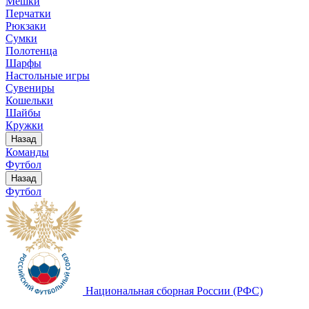
Мешки
Перчатки
Рюкзаки
Сумки
Полотенца
Шарфы
Настольные игры
Сувениры
Кошельки
Шайбы
Кружки
Назад
Команды
Футбол
Назад
Футбол
Национальная сборная России (РФС)