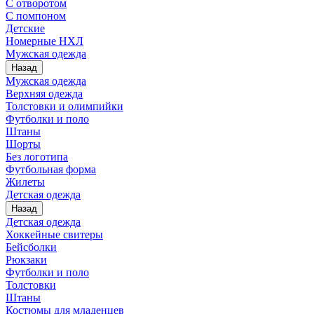
С отворотом
С помпоном
Детские
Номерные НХЛ
Мужская одежда
Назад
Мужская одежда
Верхняя одежда
Толстовки и олимпийки
Футболки и поло
Штаны
Шорты
Без логотипа
Футбольная форма
Жилеты
Детская одежда
Назад
Детская одежда
Хоккейные свитеры
Бейсболки
Рюкзаки
Футболки и поло
Толстовки
Штаны
Костюмы для младенцев