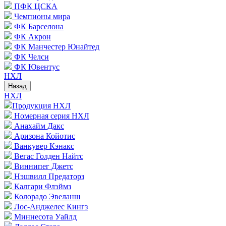
ПФК ЦСКА
Чемпионы мира
ФК Барселона
ФК Акрон
ФК Манчестер Юнайтед
ФК Челси
ФК Ювентус
НХЛ
Назад
НХЛ
Продукция НХЛ
Номерная серия НХЛ
Анахайм Дакс
Аризона Койотис
Ванкувер Кэнакс
Вегас Голден Найтс
Виннипег Джетс
Нэшвилл Предаторз
Калгари Флэймз
Колорадо Эвеланш
Лос-Анджелес Кингз
Миннесота Уайлд