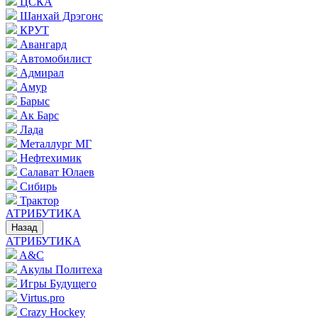
ЦСКА
Шанхай Дрэгонс
КРУТ
Авангард
Автомобилист
Адмирал
Амур
Барыс
Ак Барс
Лада
Металлург МГ
Нефтехимик
Салават Юлаев
Сибирь
Трактор
АТРИБУТИКА
Назад
АТРИБУТИКА
A&C
Акулы Политеха
Игры Будущего
Virtus.pro
Crazy Hockey