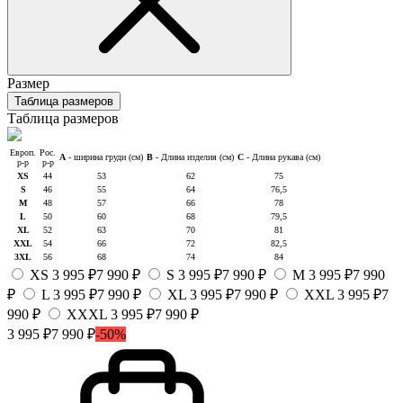
Размер
Таблица размеров
Таблица размеров
Европ.
Рос.
A
- ширина груди (см)
B
- Длина изделия (см)
C
- Длина рукава (см)
р-р
р-р
XS
44
53
62
75
S
46
55
64
76,5
M
48
57
66
78
L
50
60
68
79,5
XL
52
63
70
81
X
XL
54
66
72
82,5
3XL
56
68
74
84
XS
3 995 ₽
7 990 ₽
S
3 995 ₽
7 990 ₽
M
3 995 ₽
7 990
₽
L
3 995 ₽
7 990 ₽
XL
3 995 ₽
7 990 ₽
XXL
3 995 ₽
7
990 ₽
XXXL
3 995 ₽
7 990 ₽
3 995 ₽
7 990 ₽
-50%