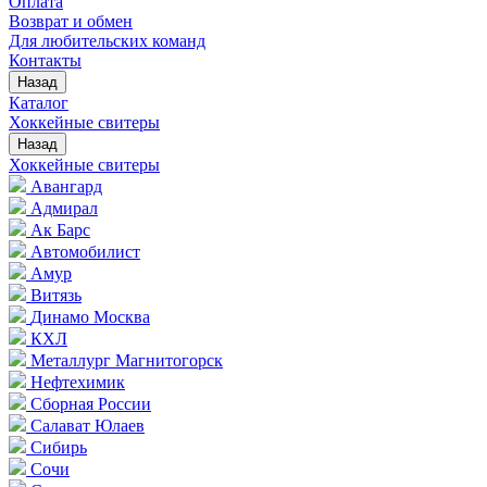
Оплата
Возврат и обмен
Для любительских команд
Контакты
Назад
Каталог
Хоккейные свитеры
Назад
Хоккейные свитеры
Авангард
Адмирал
Ак Барс
Автомобилист
Амур
Витязь
Динамо Москва
КХЛ
Металлург Магнитогорск
Нефтехимик
Сборная России
Салават Юлаев
Сибирь
Сочи