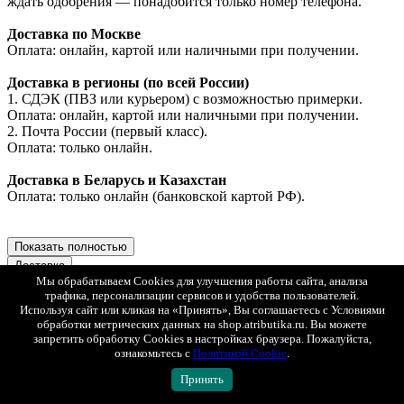
ждать одобрения — понадобится только номер телефона.
Доставка по Москве
Оплата: онлайн, картой или наличными при получении.
Доставка в регионы (по всей России)
1. СДЭК (ПВЗ или курьером) с возможностью примерки.
Оплата: онлайн, картой или наличными при получении.
2. Почта России (первый класс).
Оплата: только онлайн.
Доставка в Беларусь и Казахстан
Оплата: только онлайн (банковской картой РФ).
Показать полностью
Доставка
Минимальная стоимость товаров в заказе для доставки - 1
Мы обрабатываем Cookies для улучшения работы сайта, анализа
трафика, персонализации сервисов и удобства пользователей.
000 рублей.
Используя сайт или кликая на «Принять», Вы соглашаетесь с Условиями
Заказы меньшей стоимостью можно забрать самовывозом в
обработки метрических данных на shop.atributika.ru. Вы можете
магазине в Москве по адресу ул. Ленинская слобода 26 стр. 2
запретить обработку Cookies в настройках браузера. Пожалуйста,
ТЦ "Глобал Молл", 2 этаж. Ежедневно с 10:00 до 22:00.
ознакомьтесь с
Политикой Cookie
.
Мы доставляем заказы по всей России, Казахстану и
Принять
Беларуси.