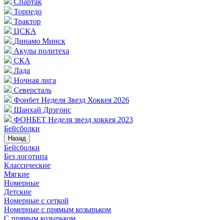
Спартак
Торпедо
Трактор
ЦСКА
Динамо Минск
Акулы политеха
СКА
Лада
Ночная лига
Северсталь
Фонбет Неделя Звезд Хоккея 2026
Шанхай Дрэгонс
ФОНБЕТ Неделя звезд хоккея 2023
Бейсболки
Назад
Бейсболки
Без логотипа
Классические
Мягкие
Номерные
Детские
Номерные с сеткой
Номерные с прямым козырьком
С прямым козырьком