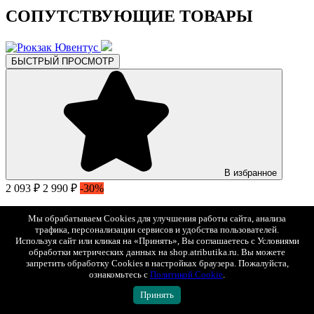
СОПУТСТВУЮЩИЕ ТОВАРЫ
БЫСТРЫЙ ПРОСМОТР
В избранное
2 093 ₽
2 990 ₽
-30%
Рюкзак Ювентус
Мы обрабатываем Cookies для улучшения работы сайта, анализа
Арт. 37346
трафика, персонализации сервисов и удобства пользователей.
Используя сайт или кликая на «Принять», Вы соглашаетесь с Условиями
обработки метрических данных на shop.atributika.ru. Вы можете
БЫСТРЫЙ ПРОСМОТР
запретить обработку Cookies в настройках браузера. Пожалуйста,
18-24
24-36
ознакомьтесь с
Политикой Cookie
.
Принять