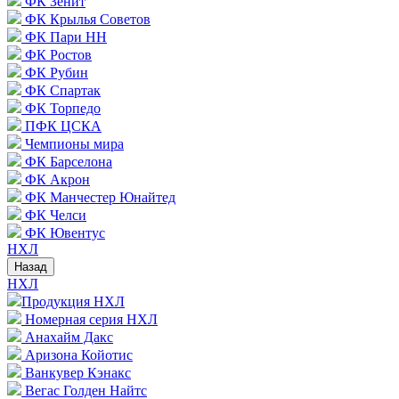
ФК Зенит
ФК Крылья Советов
ФК Пари НН
ФК Ростов
ФК Рубин
ФК Спартак
ФК Торпедо
ПФК ЦСКА
Чемпионы мира
ФК Барселона
ФК Акрон
ФК Манчестер Юнайтед
ФК Челси
ФК Ювентус
НХЛ
Назад
НХЛ
Продукция НХЛ
Номерная серия НХЛ
Анахайм Дакс
Аризона Койотис
Ванкувер Кэнакс
Вегас Голден Найтс