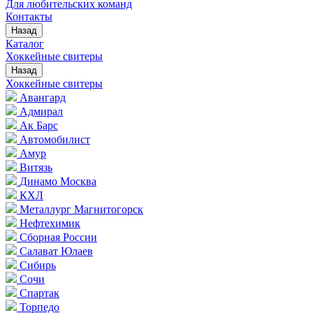
Для любительских команд
Контакты
Назад
Каталог
Хоккейные свитеры
Назад
Хоккейные свитеры
Авангард
Адмирал
Ак Барс
Автомобилист
Амур
Витязь
Динамо Москва
КХЛ
Металлург Магнитогорск
Нефтехимик
Сборная России
Салават Юлаев
Сибирь
Сочи
Спартак
Торпедо