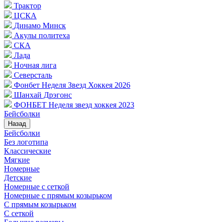
Трактор
ЦСКА
Динамо Минск
Акулы политеха
СКА
Лада
Ночная лига
Северсталь
Фонбет Неделя Звезд Хоккея 2026
Шанхай Дрэгонс
ФОНБЕТ Неделя звезд хоккея 2023
Бейсболки
Назад
Бейсболки
Без логотипа
Классические
Мягкие
Номерные
Детские
Номерные с сеткой
Номерные с прямым козырьком
С прямым козырьком
С сеткой