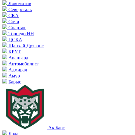
Локомотив
Северсталь
СКА
Сочи
Спартак
Торпедо НН
ЦСКА
Шанхай Дрэгонс
КРУТ
Авангард
Автомобилист
Адмирал
Амур
Барыс
Ак Барс
Лада