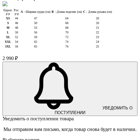
Европ.
Рос.
A
- Ширина груди (см)
B
- Длина изделия (см)
C
- Длина рукава (см)
р-р
р-р
XS
44
47
64
20
S
46
50
66
20
M
48
53
68
21
L
50
56
70
22
XL
52
59
72
23
XXL
54
62
74
24
3XL
56
65
76
25
2 990 ₽
УВЕДОМИТЬ О
ПОСТУПЛЕНИИ
Уведомить о поступлении товара
Мы отправим вам письмо, когда товар снова будет в наличии.
Выберите размер