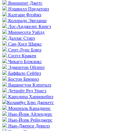
Виннипег Джетс
Нэшвилл Предаторз
Калгари Флэймз
Колорадо Эвеланш
Лос-Анджелес Кингз
Миннесота Уайлд
Даллас Старз
Сан-Хосе Шаркс
Сент-Луис Блюз
Сиэтл Кракен
Чикаго Блэкхокс
Эдмонтон Ойлерз
Баффало Сейбрз
Бостон Брюинз
Вашингтон Кэпиталз
Детройт Ред Уингз
Каролина Харрикейнз
Коламбус Блю Джекетс
Монреаль Канадиенс
Нью-Йорк Айлендерс
Нью-Йорк Рейнджерс
Нью-Джерси Девилз