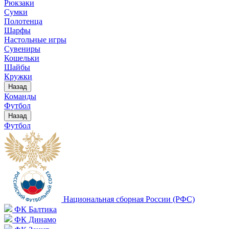
Рюкзаки
Сумки
Полотенца
Шарфы
Настольные игры
Сувениры
Кошельки
Шайбы
Кружки
Назад
Команды
Футбол
Назад
Футбол
Национальная сборная России (РФС)
ФК Балтика
ФК Динамо