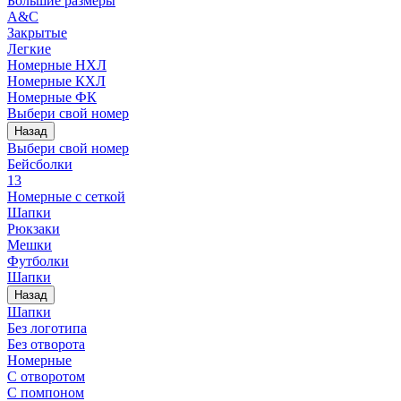
Большие размеры
A&C
Закрытые
Легкие
Номерные НХЛ
Номерные КХЛ
Номерные ФК
Выбери свой номер
Назад
Выбери свой номер
Бейсболки
13
Номерные с сеткой
Шапки
Рюкзаки
Мешки
Футболки
Шапки
Назад
Шапки
Без логотипа
Без отворота
Номерные
С отворотом
С помпоном