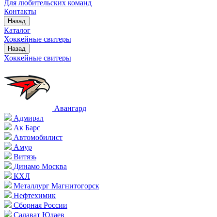
Для любительских команд
Контакты
Назад
Каталог
Хоккейные свитеры
Назад
Хоккейные свитеры
Авангард
Адмирал
Ак Барс
Автомобилист
Амур
Витязь
Динамо Москва
КХЛ
Металлург Магнитогорск
Нефтехимик
Сборная России
Салават Юлаев