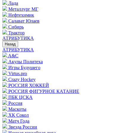
Лада
Металлург МГ
Нефтехимик
Салават Юлаев
Сибирь
Трактор
АТРИБУТИКА
Назад
АТРИБУТИКА
A&C
Акулы Политеха
Игры Будущего
Virtus.pro
Crazy Hockey
РОССИЯ ХОККЕЙ
РОССИЯ ФИГУРНОЕ КАТАНИЕ
ПБК ЦСКА
Россия
Маскоты
ХК Сокол
Матч Года
Звезда России
Ночная хоккейная лига