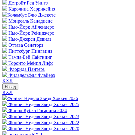
Детройт Ред Уингз
Каролина Харрикейнз
Коламбус Блю Джекетс
Монреаль Канадиенс
Нью-Йорк Айлендерс
Нью-Йорк Рейнджерс
Нью-Джерси Девилз
Оттава Сенаторз
Питтсбург Пингвинз
Тампа-Бэй Лайтнинг
Торонто Мейпл Лифс
Флорида Пантерз
Филадельфия Флайерз
КХЛ
Назад
КХЛ
Фонбет Неделя Звезд Хоккея 2026
Фонбет Неделя Звезд Хоккея 2025
Финал Кубка Гагарина 2024
Фонбет Неделя Звезд Хоккея 2023
Фонбет Неделя Звезд Хоккея 2022
Фонбет Неделя Звезд Хоккея 2020
продукция КХЛ