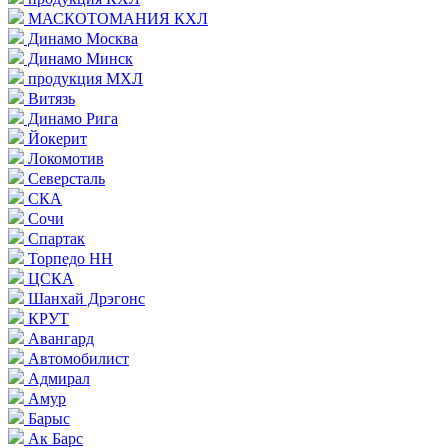
МАСКОТОМАНИЯ КХЛ
Динамо Москва
Динамо Минск
продукция МХЛ
Витязь
Динамо Рига
Йокерит
Локомотив
Северсталь
СКА
Сочи
Спартак
Торпедо НН
ЦСКА
Шанхай Дрэгонс
КРУТ
Авангард
Автомобилист
Адмирал
Амур
Барыс
Ак Барс