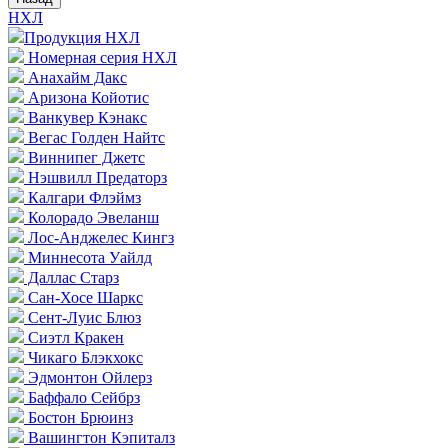
НХЛ
Продукция НХЛ
Номерная серия НХЛ
Анахайм Дакс
Аризона Койотис
Ванкувер Кэнакс
Вегас Голден Найтс
Виннипег Джетс
Нэшвилл Предаторз
Калгари Флэймз
Колорадо Эвеланш
Лос-Анджелес Кингз
Миннесота Уайлд
Даллас Старз
Сан-Хосе Шаркс
Сент-Луис Блюз
Сиэтл Кракен
Чикаго Блэкхокс
Эдмонтон Ойлерз
Баффало Сейбрз
Бостон Брюинз
Вашингтон Кэпиталз