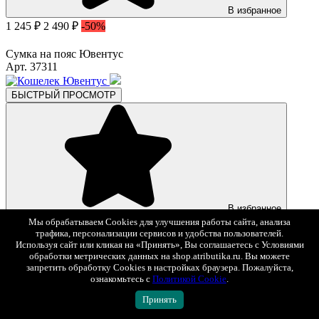
В избранное
1 245 ₽
2 490 ₽
-50%
Сумка на пояс Ювентус
Арт. 37311
БЫСТРЫЙ ПРОСМОТР
В избранное
Мы обрабатываем Cookies для улучшения работы сайта, анализа
537 ₽
1 790 ₽
-70%
трафика, персонализации сервисов и удобства пользователей.
Используя сайт или кликая на «Принять», Вы соглашаетесь с Условиями
Кошелек Ювентус
обработки метрических данных на shop.atributika.ru. Вы можете
Арт. 37221
запретить обработку Cookies в настройках браузера. Пожалуйста,
ознакомьтесь с
Политикой Cookie
.
БЫСТРЫЙ ПРОСМОТР
Принять