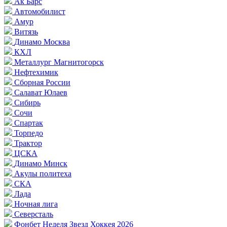
Ак Барс
Автомобилист
Амур
Витязь
Динамо Москва
КХЛ
Металлург Магнитогорск
Нефтехимик
Сборная России
Салават Юлаев
Сибирь
Сочи
Спартак
Торпедо
Трактор
ЦСКА
Динамо Минск
Акулы политеха
СКА
Лада
Ночная лига
Северсталь
Фонбет Неделя Звезд Хоккея 2026