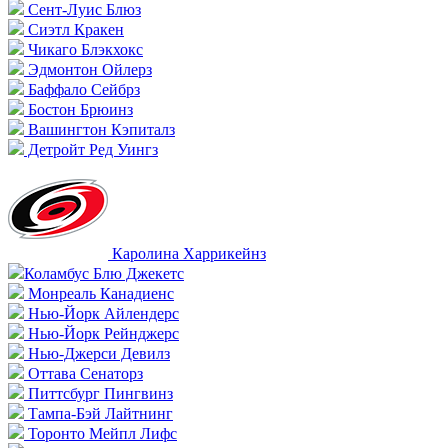
Сент-Луис Блюз
Сиэтл Кракен
Чикаго Блэкхокс
Эдмонтон Ойлерз
Баффало Сейбрз
Бостон Брюинз
Вашингтон Кэпиталз
Детройт Ред Уингз
Каролина Харрикейнз
Коламбус Блю Джекетс
Монреаль Канадиенс
Нью-Йорк Айлендерс
Нью-Йорк Рейнджерс
Нью-Джерси Девилз
Оттава Сенаторз
Питтсбург Пингвинз
Тампа-Бэй Лайтнинг
Торонто Мейпл Лифс