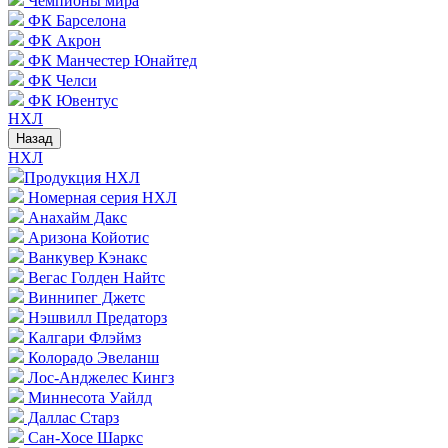
Чемпионы мира
ФК Барселона
ФК Акрон
ФК Манчестер Юнайтед
ФК Челси
ФК Ювентус
НХЛ
Назад
НХЛ
Продукция НХЛ
Номерная серия НХЛ
Анахайм Дакс
Аризона Койотис
Ванкувер Кэнакс
Вегас Голден Найтс
Виннипег Джетс
Нэшвилл Предаторз
Калгари Флэймз
Колорадо Эвеланш
Лос-Анджелес Кингз
Миннесота Уайлд
Даллас Старз
Сан-Хосе Шаркс