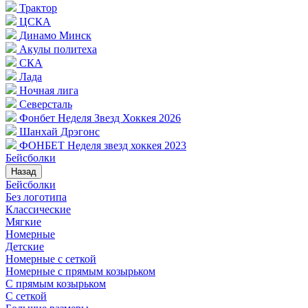
Трактор
ЦСКА
Динамо Минск
Акулы политеха
СКА
Лада
Ночная лига
Северсталь
Фонбет Неделя Звезд Хоккея 2026
Шанхай Дрэгонс
ФОНБЕТ Неделя звезд хоккея 2023
Бейсболки
Назад
Бейсболки
Без логотипа
Классические
Мягкие
Номерные
Детские
Номерные с сеткой
Номерные с прямым козырьком
С прямым козырьком
С сеткой