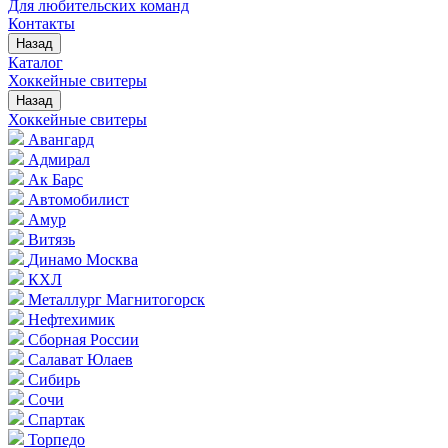
Для любительских команд
Контакты
Назад
Каталог
Хоккейные свитеры
Назад
Хоккейные свитеры
Авангард
Адмирал
Ак Барс
Автомобилист
Амур
Витязь
Динамо Москва
КХЛ
Металлург Магнитогорск
Нефтехимик
Сборная России
Салават Юлаев
Сибирь
Сочи
Спартак
Торпедо