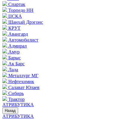
Спартак
Торпедо НН
ЦСКА
Шанхай Дрэгонс
КРУТ
Авангард
Автомобилист
Адмирал
Амур
Барыс
Ак Барс
Лада
Металлург МГ
Нефтехимик
Салават Юлаев
Сибирь
Трактор
АТРИБУТИКА
Назад
АТРИБУТИКА