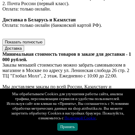
2. Почта России (первый класс).
Оплата: только онлайн.
Доставка в Беларусь и Казахстан
Оплата: только онлайн (банковской картой РФ).
Показать полностью
Доставка
Минимальная стоимость товаров в заказе для доставки - 1
000 рублей.
Заказы меньшей стоимостью можно забрать самовывозом в
магазине в Москве по адресу ул. Ленинская слобода 26 стр. 2
ТЦ "Глобал Молл", 2 этаж. Ежедневно с 10:00 до 22:00.
Мы доставляем заказы по всей России, Казахстану и
Беларуси.
Мы обрабатываем Cookies для улучшения работы сайта, анализа
При оплате на сайте действует скидка 50 % на доставку.
трафика, персонализации сервисов и удобства пользователей.
При заказе от 15 000 рублей доставка - бесплатно.
Используя сайт или кликая на «Принять», Вы соглашаетесь с Условиями
обработки метрических данных на shop.atributika.ru. Вы можете
Доставка по Москве
запретить обработку Cookies в настройках браузера. Пожалуйста,
ознакомьтесь с
Политикой Cookie
.
1. Самовывоз — ул. Ленинская слобода, 26, стр. 2, ТЦ «Глобал
Молл», 2 этаж (ежедневно с 10:00 до 22:00).
Принять
Если товар есть в наличии — выдача за 30 минут, если под