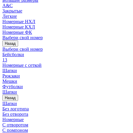
Большие размеры
A&C
Закрытые
Легкие
Номерные НХЛ
Номерные КХЛ
Номерные ФК
Выбери свой номер
Назад
Выбери свой номер
Бейсболки
13
Номерные с сеткой
Шапки
Рюкзаки
Мешки
Футболки
Шапки
Назад
Шапки
Без логотипа
Без отворота
Номерные
С отворотом
С помпоном