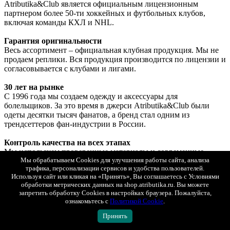
Atributika&Club является официальным лицензионным
партнером более 50-ти хоккейных и футбольных клубов,
включая команды КХЛ и NHL.
Гарантия оригинальности
Весь ассортимент – официальная клубная продукция. Мы не
продаем реплики. Вся продукция производится по лицензии и
согласовывается с клубами и лигами.
30 лет на рынке
С 1996 года мы создаем одежду и аксессуары для
болельщиков. За это время в джерси Atributika&Club были
одеты десятки тысяч фанатов, а бренд стал одним из
трендсеттеров фан-индустрии в России.
Контроль качества на всех этапах
Мы используем проверенные материалы и современные
технологии производства. Каждое изделие проходит контроль
Мы обрабатываем Cookies для улучшения работы сайта, анализа
трафика, персонализации сервисов и удобства пользователей.
качества перед поступлением в продажу.
Используя сайт или кликая на «Принять», Вы соглашаетесь с Условиями
обработки метрических данных на shop.atributika.ru. Вы можете
Помощь при оформлении заказа
запретить обработку Cookies в настройках браузера. Пожалуйста,
Мы всегда готовы проконсультировать по ассортименту,
ознакомьтесь с
Политикой Cookie
.
помочь подобрать подходящий размер, ответить на любые
вопросы о нанесении, доставке и оплате. Вы можете связаться
Принять
с нами ежедневно с 10.00 до 21.00 по телефону 8 (800) 555-04-