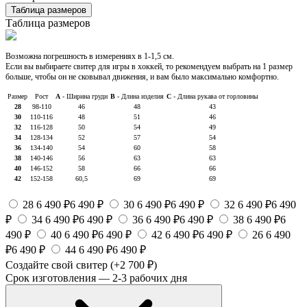
Таблица размеров
Таблица размеров
Возможна погрешность в измерениях в 1-1,5 см.
Если вы выбираете свитер для игры в хоккей, то рекомендуем выбрать на 1 размер
больше, чтобы он не сковывал движения, и вам было максимально комфортно.
Размер
Рост
А
- Ширина груди
В
- Длина изделия
С
- Длина рукава от горловины
28
98-110
46
48
43
30
110-116
48
51
46
32
116-128
50
54
49
34
128-134
52
57
54
36
134-140
54
60
58
38
140-146
56
63
63
40
146-152
58
66
66
42
152-158
60,5
69
69
28
6 490 ₽
6 490 ₽
30
6 490 ₽
6 490 ₽
32
6 490 ₽
6 490
₽
34
6 490 ₽
6 490 ₽
36
6 490 ₽
6 490 ₽
38
6 490 ₽
6
490 ₽
40
6 490 ₽
6 490 ₽
42
6 490 ₽
6 490 ₽
26
6 490
₽
6 490 ₽
44
6 490 ₽
6 490 ₽
Создайте свой свитер
(+2 700 ₽)
Срок изготовления — 2-3 рабочих дня