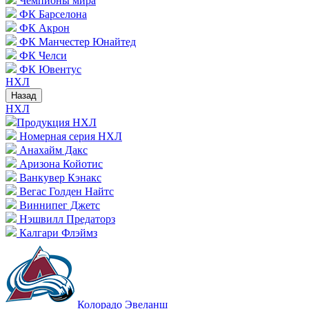
Чемпионы мира
ФК Барселона
ФК Акрон
ФК Манчестер Юнайтед
ФК Челси
ФК Ювентус
НХЛ
Назад
НХЛ
Продукция НХЛ
Номерная серия НХЛ
Анахайм Дакс
Аризона Койотис
Ванкувер Кэнакс
Вегас Голден Найтс
Виннипег Джетс
Нэшвилл Предаторз
Калгари Флэймз
Колорадо Эвеланш