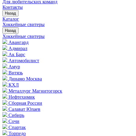
Для любительских команд
Контакты
Назад
Каталог
Хоккейные свитеры
Назад
Хоккейные свитеры
Авангард
Адмирал
Ак Барс
Автомобилист
Амур
Витязь
Динамо Москва
КХЛ
Металлург Магнитогорск
Нефтехимик
Сборная России
Салават Юлаев
Сибирь
Сочи
Спартак
Торпедо