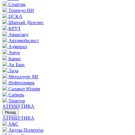
Спартак
Торпедо НН
ЦСКА
Шанхай Дрэгонс
КРУТ
Авангард
Автомобилист
Адмирал
Амур
Барыс
Ак Барс
Лада
Металлург МГ
Нефтехимик
Салават Юлаев
Сибирь
Трактор
АТРИБУТИКА
Назад
АТРИБУТИКА
A&C
Акулы Политеха