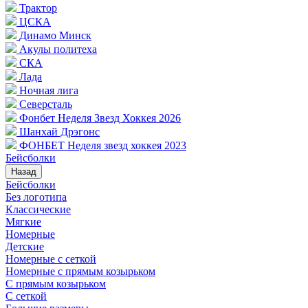
Трактор
ЦСКА
Динамо Минск
Акулы политеха
СКА
Лада
Ночная лига
Северсталь
Фонбет Неделя Звезд Хоккея 2026
Шанхай Дрэгонс
ФОНБЕТ Неделя звезд хоккея 2023
Бейсболки
Назад
Бейсболки
Без логотипа
Классические
Мягкие
Номерные
Детские
Номерные с сеткой
Номерные с прямым козырьком
С прямым козырьком
С сеткой