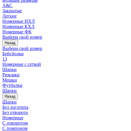
Большие размеры
A&C
Закрытые
Легкие
Номерные НХЛ
Номерные КХЛ
Номерные ФК
Выбери свой номер
Назад
Выбери свой номер
Бейсболки
13
Номерные с сеткой
Шапки
Рюкзаки
Мешки
Футболки
Шапки
Назад
Шапки
Без логотипа
Без отворота
Номерные
С отворотом
С помпоном