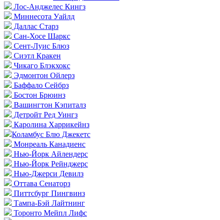
Лос-Анджелес Кингз
Миннесота Уайлд
Даллас Старз
Сан-Хосе Шаркс
Сент-Луис Блюз
Сиэтл Кракен
Чикаго Блэкхокс
Эдмонтон Ойлерз
Баффало Сейбрз
Бостон Брюинз
Вашингтон Кэпиталз
Детройт Ред Уингз
Каролина Харрикейнз
Коламбус Блю Джекетс
Монреаль Канадиенс
Нью-Йорк Айлендерс
Нью-Йорк Рейнджерс
Нью-Джерси Девилз
Оттава Сенаторз
Питтсбург Пингвинз
Тампа-Бэй Лайтнинг
Торонто Мейпл Лифс