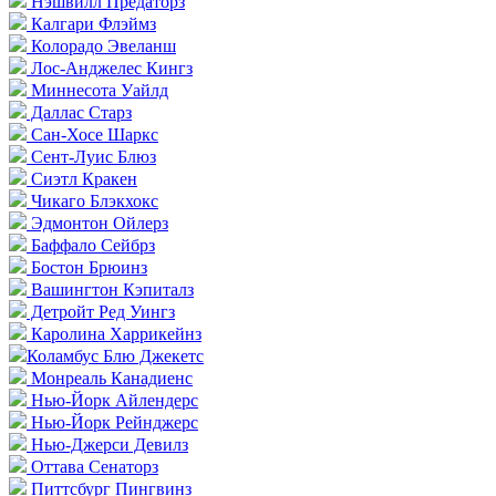
Нэшвилл Предаторз
Калгари Флэймз
Колорадо Эвеланш
Лос-Анджелес Кингз
Миннесота Уайлд
Даллас Старз
Сан-Хосе Шаркс
Сент-Луис Блюз
Сиэтл Кракен
Чикаго Блэкхокс
Эдмонтон Ойлерз
Баффало Сейбрз
Бостон Брюинз
Вашингтон Кэпиталз
Детройт Ред Уингз
Каролина Харрикейнз
Коламбус Блю Джекетс
Монреаль Канадиенс
Нью-Йорк Айлендерс
Нью-Йорк Рейнджерс
Нью-Джерси Девилз
Оттава Сенаторз
Питтсбург Пингвинз