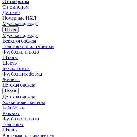
С отворотом
С помпоном
Детские
Номерные НХЛ
Мужская одежда
Назад
Мужская одежда
Верхняя одежда
Толстовки и олимпийки
Футболки и поло
Штаны
Шорты
Без логотипа
Футбольная форма
Жилеты
Детская одежда
Назад
Детская одежда
Хоккейные свитеры
Бейсболки
Рюкзаки
Футболки и поло
Толстовки
Штаны
Костюмы для младенцев