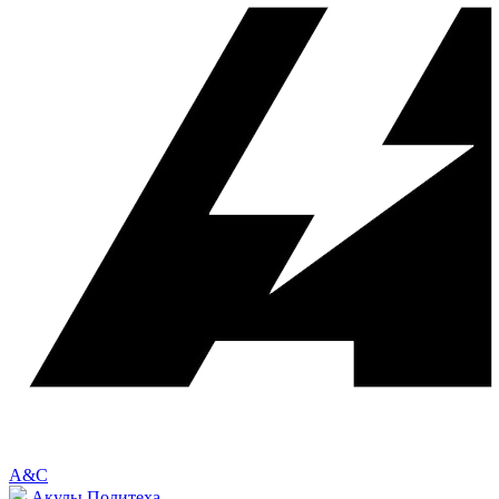
A&C
Акулы Политеха