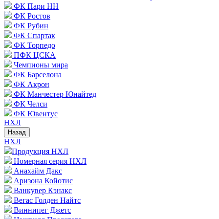
ФК Пари НН
ФК Ростов
ФК Рубин
ФК Спартак
ФК Торпедо
ПФК ЦСКА
Чемпионы мира
ФК Барселона
ФК Акрон
ФК Манчестер Юнайтед
ФК Челси
ФК Ювентус
НХЛ
Назад
НХЛ
Продукция НХЛ
Номерная серия НХЛ
Анахайм Дакс
Аризона Койотис
Ванкувер Кэнакс
Вегас Голден Найтс
Виннипег Джетс