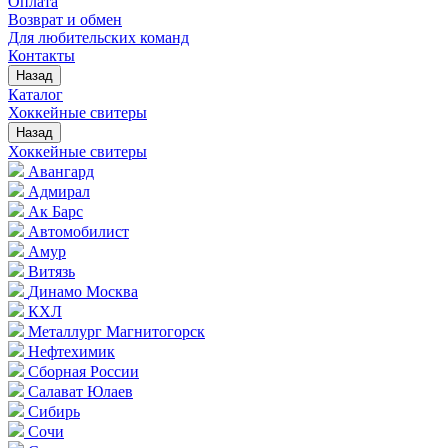
Оплата
Возврат и обмен
Для любительских команд
Контакты
Назад
Каталог
Хоккейные свитеры
Назад
Хоккейные свитеры
Авангард
Адмирал
Ак Барс
Автомобилист
Амур
Витязь
Динамо Москва
КХЛ
Металлург Магнитогорск
Нефтехимик
Сборная России
Салават Юлаев
Сибирь
Сочи