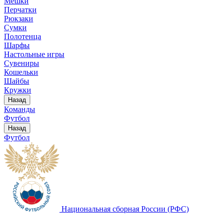
Мешки
Перчатки
Рюкзаки
Сумки
Полотенца
Шарфы
Настольные игры
Сувениры
Кошельки
Шайбы
Кружки
Назад
Команды
Футбол
Назад
Футбол
Национальная сборная России (РФС)