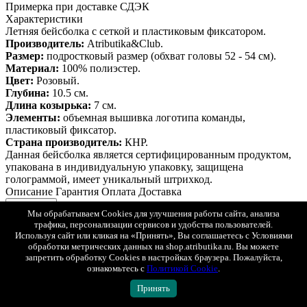
Примерка при доставке СДЭК
Характеристики
Летняя бейсболка с сеткой и пластиковым фиксатором.
Производитель:
Atributika&Club.
Размер:
подростковый размер (обхват головы 52 - 54 см).
Материал:
100% полиэстер.
Цвет:
Розовый.
Глубина:
10.5 см.
Длина козырька:
7 см.
Элементы:
объемная вышивка логотипа команды,
пластиковый фиксатор.
Страна производитель:
КНР.
Данная бейсболка является сертифицированным продуктом,
упакована в индивидуальную упаковку, защищена
голограммой, имеет уникальный штрихкод.
Описание
Гарантия
Оплата
Доставка
Описание
Мы обрабатываем Cookies для улучшения работы сайта, анализа
Бейсболка ПФК ЦСКА с сеткой (подростковая)
трафика, персонализации сервисов и удобства пользователей.
Показать полностью
Используя сайт или кликая на «Принять», Вы соглашаетесь с Условиями
Гарантия
обработки метрических данных на shop.atributika.ru. Вы можете
запретить обработку Cookies в настройках браузера. Пожалуйста,
Atributika&Club является официальным лицензионным
ознакомьтесь с
Политикой Cookie
.
партнером более 50-ти хоккейных и футбольных клубов,
включая команды КХЛ и NHL.
Принять