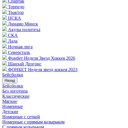
Спартак
Торпедо
Трактор
ЦСКА
Динамо Минск
Акулы политеха
СКА
Лада
Ночная лига
Северсталь
Фонбет Неделя Звезд Хоккея 2026
Шанхай Дрэгонс
ФОНБЕТ Неделя звезд хоккея 2023
Бейсболки
Назад
Бейсболки
Без логотипа
Классические
Мягкие
Номерные
Детские
Номерные с сеткой
Номерные с прямым козырьком
С прямым козырьком