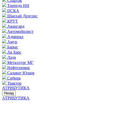
Спартак
Торпедо НН
ЦСКА
Шанхай Дрэгонс
КРУТ
Авангард
Автомобилист
Адмирал
Амур
Барыс
Ак Барс
Лада
Металлург МГ
Нефтехимик
Салават Юлаев
Сибирь
Трактор
АТРИБУТИКА
Назад
АТРИБУТИКА