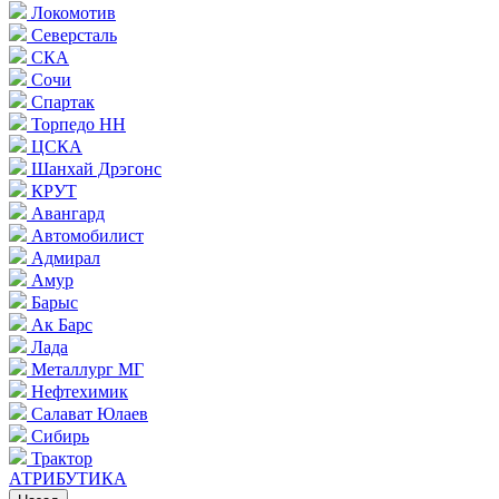
Локомотив
Северсталь
СКА
Сочи
Спартак
Торпедо НН
ЦСКА
Шанхай Дрэгонс
КРУТ
Авангард
Автомобилист
Адмирал
Амур
Барыс
Ак Барс
Лада
Металлург МГ
Нефтехимик
Салават Юлаев
Сибирь
Трактор
АТРИБУТИКА