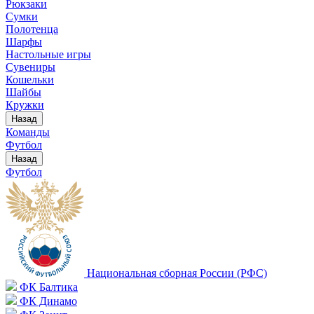
Рюкзаки
Сумки
Полотенца
Шарфы
Настольные игры
Сувениры
Кошельки
Шайбы
Кружки
Назад
Команды
Футбол
Назад
Футбол
Национальная сборная России (РФС)
ФК Балтика
ФК Динамо