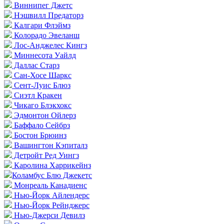
Виннипег Джетс
Нэшвилл Предаторз
Калгари Флэймз
Колорадо Эвеланш
Лос-Анджелес Кингз
Миннесота Уайлд
Даллас Старз
Сан-Хосе Шаркс
Сент-Луис Блюз
Сиэтл Кракен
Чикаго Блэкхокс
Эдмонтон Ойлерз
Баффало Сейбрз
Бостон Брюинз
Вашингтон Кэпиталз
Детройт Ред Уингз
Каролина Харрикейнз
Коламбус Блю Джекетс
Монреаль Канадиенс
Нью-Йорк Айлендерс
Нью-Йорк Рейнджерс
Нью-Джерси Девилз