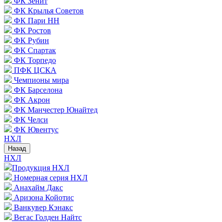
ФК Зенит
ФК Крылья Советов
ФК Пари НН
ФК Ростов
ФК Рубин
ФК Спартак
ФК Торпедо
ПФК ЦСКА
Чемпионы мира
ФК Барселона
ФК Акрон
ФК Манчестер Юнайтед
ФК Челси
ФК Ювентус
НХЛ
Назад
НХЛ
Продукция НХЛ
Номерная серия НХЛ
Анахайм Дакс
Аризона Койотис
Ванкувер Кэнакс
Вегас Голден Найтс