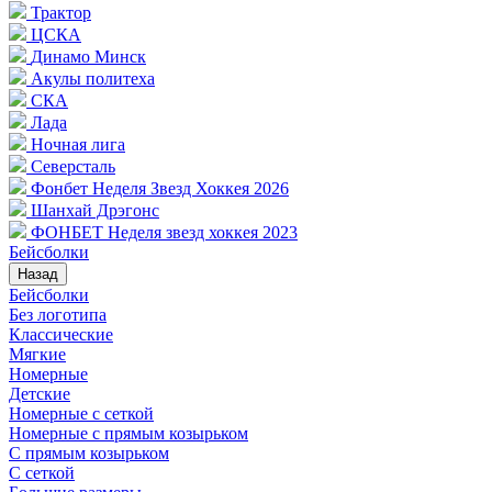
Трактор
ЦСКА
Динамо Минск
Акулы политеха
СКА
Лада
Ночная лига
Северсталь
Фонбет Неделя Звезд Хоккея 2026
Шанхай Дрэгонс
ФОНБЕТ Неделя звезд хоккея 2023
Бейсболки
Назад
Бейсболки
Без логотипа
Классические
Мягкие
Номерные
Детские
Номерные с сеткой
Номерные с прямым козырьком
С прямым козырьком
С сеткой