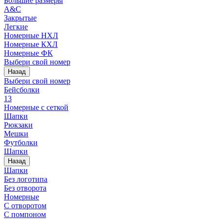
Большие размеры
A&C
Закрытые
Легкие
Номерные НХЛ
Номерные КХЛ
Номерные ФК
Выбери свой номер
Назад
Выбери свой номер
Бейсболки
13
Номерные с сеткой
Шапки
Рюкзаки
Мешки
Футболки
Шапки
Назад
Шапки
Без логотипа
Без отворота
Номерные
С отворотом
С помпоном