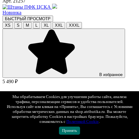
Арт. 21257
Новинка
БЫСТРЫЙ ПРОСМОТР
XS
S
M
L
XL
XXL
XXXL
В избранное
5 490 ₽
Штаны ПФК ЦСКА
Мы обрабатываем Cookies для улучшения работы сайта, анализа
Арт. CSF130001
трафика, персонализации сервисов и удобства пользователей.
Используя сайт или кликая на «Принять», Вы соглашаетесь с Условиями
БЫСТРЫЙ ПРОСМОТР
обработки метрических данных на shop.atributika.ru. Вы можете
запретить обработку Cookies в настройках браузера. Пожалуйста,
ознакомьтесь с
Политикой Cookie
.
Принять