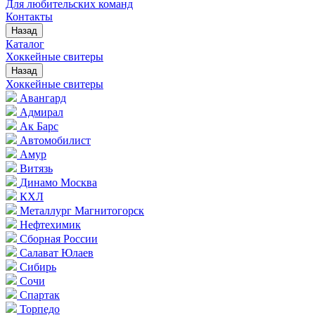
Для любительских команд
Контакты
Назад
Каталог
Хоккейные свитеры
Назад
Хоккейные свитеры
Авангард
Адмирал
Ак Барс
Автомобилист
Амур
Витязь
Динамо Москва
КХЛ
Металлург Магнитогорск
Нефтехимик
Сборная России
Салават Юлаев
Сибирь
Сочи
Спартак
Торпедо