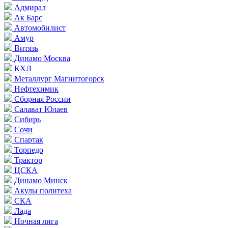
Адмирал
Ак Барс
Автомобилист
Амур
Витязь
Динамо Москва
КХЛ
Металлург Магнитогорск
Нефтехимик
Сборная России
Салават Юлаев
Сибирь
Сочи
Спартак
Торпедо
Трактор
ЦСКА
Динамо Минск
Акулы политеха
СКА
Лада
Ночная лига