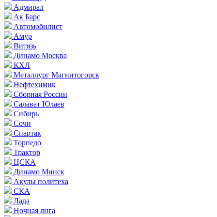
Адмирал
Ак Барс
Автомобилист
Амур
Витязь
Динамо Москва
КХЛ
Металлург Магнитогорск
Нефтехимик
Сборная России
Салават Юлаев
Сибирь
Сочи
Спартак
Торпедо
Трактор
ЦСКА
Динамо Минск
Акулы политеха
СКА
Лада
Ночная лига