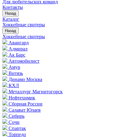
Для любительских команд
Контакты
Назад
Каталог
Хоккейные свитеры
Назад
Хоккейные свитеры
Авангард
Адмирал
Ак Барс
Автомобилист
Амур
Витязь
Динамо Москва
КХЛ
Металлург Магнитогорск
Нефтехимик
Сборная России
Салават Юлаев
Сибирь
Сочи
Спартак
Торпедо