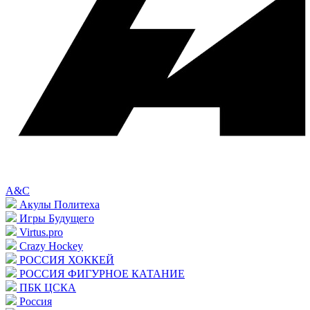
A&C
Акулы Политеха
Игры Будущего
Virtus.pro
Crazy Hockey
РОССИЯ ХОККЕЙ
РОССИЯ ФИГУРНОЕ КАТАНИЕ
ПБК ЦСКА
Россия