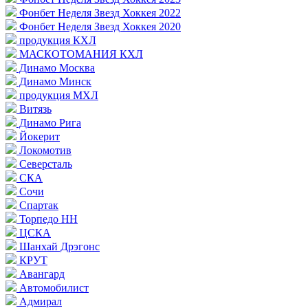
Фонбет Неделя Звезд Хоккея 2022
Фонбет Неделя Звезд Хоккея 2020
продукция КХЛ
МАСКОТОМАНИЯ КХЛ
Динамо Москва
Динамо Минск
продукция МХЛ
Витязь
Динамо Рига
Йокерит
Локомотив
Северсталь
СКА
Сочи
Спартак
Торпедо НН
ЦСКА
Шанхай Дрэгонс
КРУТ
Авангард
Автомобилист
Адмирал