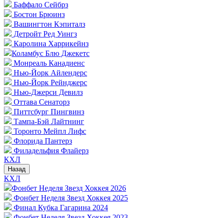
Баффало Сейбрз
Бостон Брюинз
Вашингтон Кэпиталз
Детройт Ред Уингз
Каролина Харрикейнз
Коламбус Блю Джекетс
Монреаль Канадиенс
Нью-Йорк Айлендерс
Нью-Йорк Рейнджерс
Нью-Джерси Девилз
Оттава Сенаторз
Питтсбург Пингвинз
Тампа-Бэй Лайтнинг
Торонто Мейпл Лифс
Флорида Пантерз
Филадельфия Флайерз
КХЛ
Назад
КХЛ
Фонбет Неделя Звезд Хоккея 2026
Фонбет Неделя Звезд Хоккея 2025
Финал Кубка Гагарина 2024
Фонбет Неделя Звезд Хоккея 2023