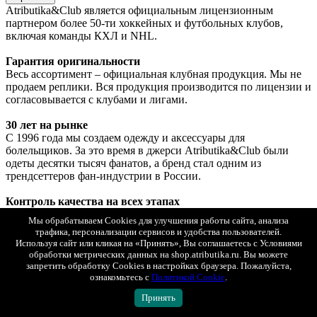
Atributika&Club является официальным лицензионным
партнером более 50-ти хоккейных и футбольных клубов,
включая команды КХЛ и NHL.
Гарантия оригинальности
Весь ассортимент – официальная клубная продукция. Мы не
продаем реплики. Вся продукция производится по лицензии и
согласовывается с клубами и лигами.
30 лет на рынке
С 1996 года мы создаем одежду и аксессуары для
болельщиков. За это время в джерси Atributika&Club были
одеты десятки тысяч фанатов, а бренд стал одним из
трендсеттеров фан-индустрии в России.
Контроль качества на всех этапах
Мы используем проверенные материалы и современные
Мы обрабатываем Cookies для улучшения работы сайта, анализа
технологии производства. Каждое изделие проходит контроль
трафика, персонализации сервисов и удобства пользователей.
качества перед поступлением в продажу.
Используя сайт или кликая на «Принять», Вы соглашаетесь с Условиями
обработки метрических данных на shop.atributika.ru. Вы можете
Помощь при оформлении заказа
запретить обработку Cookies в настройках браузера. Пожалуйста,
Мы всегда готовы проконсультировать по ассортименту,
ознакомьтесь с
Политикой Cookie
.
помочь подобрать подходящий размер, ответить на любые
Принять
вопросы о нанесении, доставке и оплате. Вы можете связаться
с нами ежедневно с 10.00 до 21.00 по телефону 8 (800) 555-04-