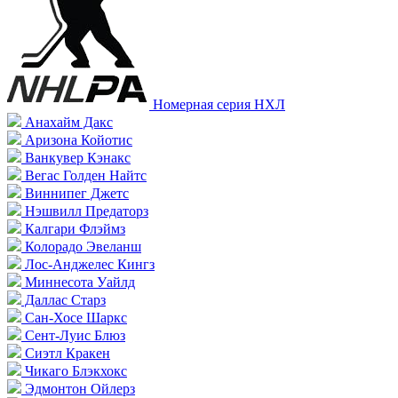
Номерная серия НХЛ
Анахайм Дакс
Аризона Койотис
Ванкувер Кэнакс
Вегас Голден Найтс
Виннипег Джетс
Нэшвилл Предаторз
Калгари Флэймз
Колорадо Эвеланш
Лос-Анджелес Кингз
Миннесота Уайлд
Даллас Старз
Сан-Хосе Шаркс
Сент-Луис Блюз
Сиэтл Кракен
Чикаго Блэкхокс
Эдмонтон Ойлерз