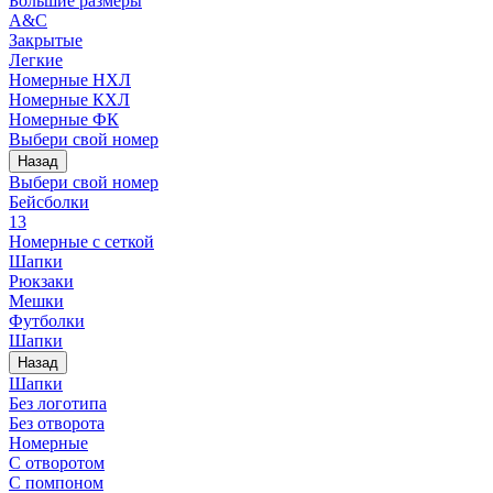
Большие размеры
A&C
Закрытые
Легкие
Номерные НХЛ
Номерные КХЛ
Номерные ФК
Выбери свой номер
Назад
Выбери свой номер
Бейсболки
13
Номерные с сеткой
Шапки
Рюкзаки
Мешки
Футболки
Шапки
Назад
Шапки
Без логотипа
Без отворота
Номерные
С отворотом
С помпоном