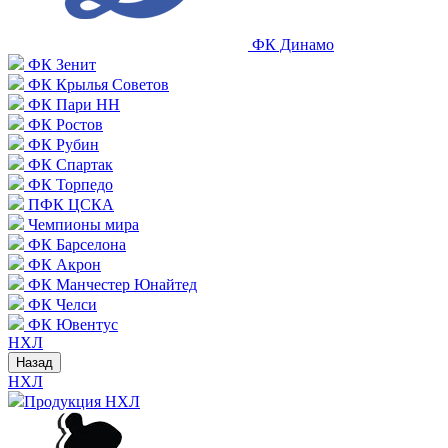
ФК Динамо
ФК Зенит
ФК Крылья Советов
ФК Пари НН
ФК Ростов
ФК Рубин
ФК Спартак
ФК Торпедо
ПФК ЦСКА
Чемпионы мира
ФК Барселона
ФК Акрон
ФК Манчестер Юнайтед
ФК Челси
ФК Ювентус
НХЛ
Назад
НХЛ
Продукция НХЛ