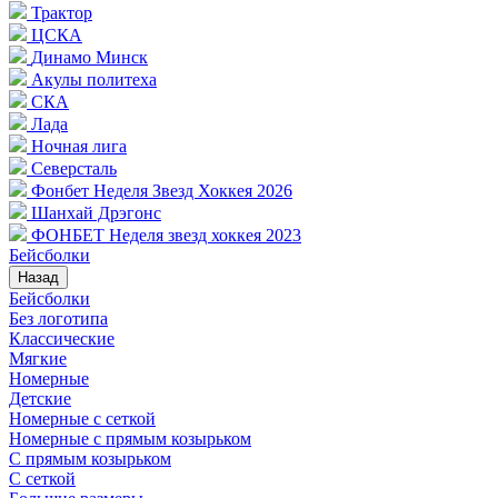
Трактор
ЦСКА
Динамо Минск
Акулы политеха
СКА
Лада
Ночная лига
Северсталь
Фонбет Неделя Звезд Хоккея 2026
Шанхай Дрэгонс
ФОНБЕТ Неделя звезд хоккея 2023
Бейсболки
Назад
Бейсболки
Без логотипа
Классические
Мягкие
Номерные
Детские
Номерные с сеткой
Номерные с прямым козырьком
С прямым козырьком
С сеткой