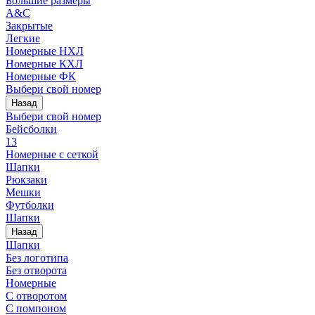
Большие размеры
A&C
Закрытые
Легкие
Номерные НХЛ
Номерные КХЛ
Номерные ФК
Выбери свой номер
Назад
Выбери свой номер
Бейсболки
13
Номерные с сеткой
Шапки
Рюкзаки
Мешки
Футболки
Шапки
Назад
Шапки
Без логотипа
Без отворота
Номерные
С отворотом
С помпоном