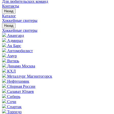
Для любительских команд
Контакты
Назад
Каталог
Хоккейные свитеры
Назад
Хоккейные свитеры
Авангард
Адмирал
Ак Барс
Автомобилист
Амур
Витязь
Динамо Москва
КХЛ
Металлург Магнитогорск
Нефтехимик
Сборная России
Салават Юлаев
Сибирь
Сочи
Спартак
Торпедо