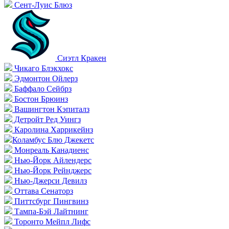
Сент-Луис Блюз
Сиэтл Кракен
Чикаго Блэкхокс
Эдмонтон Ойлерз
Баффало Сейбрз
Бостон Брюинз
Вашингтон Кэпиталз
Детройт Ред Уингз
Каролина Харрикейнз
Коламбус Блю Джекетс
Монреаль Канадиенс
Нью-Йорк Айлендерс
Нью-Йорк Рейнджерс
Нью-Джерси Девилз
Оттава Сенаторз
Питтсбург Пингвинз
Тампа-Бэй Лайтнинг
Торонто Мейпл Лифс