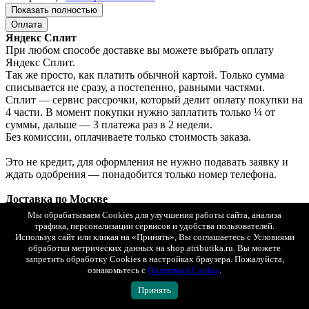
Показать полностью
Оплата
Яндекс Сплит
При любом способе доставке вы можете выбрать оплату
Яндекс Сплит.
Так же просто, как платить обычной картой. Только сумма
списывается не сразу, а постепенно, равными частями.
Сплит — сервис рассрочки, который делит оплату покупки на
4 части. В момент покупки нужно заплатить только ¼ от
суммы, дальше — 3 платежа раз в 2 недели.
Без комиссии, оплачиваете только стоимость заказа.
Это не кредит, для оформления не нужно подавать заявку и
ждать одобрения — понадобится только номер телефона.
Доставка по Москве
Оплата: онлайн, картой или наличными при получении.
Мы обрабатываем Cookies для улучшения работы сайта, анализа
трафика, персонализации сервисов и удобства пользователей.
Доставка в регионы (по всей России)
Используя сайт или кликая на «Принять», Вы соглашаетесь с Условиями
1. СДЭК (ПВЗ или курьером) с возможностью примерки.
обработки метрических данных на shop.atributika.ru. Вы можете
запретить обработку Cookies в настройках браузера. Пожалуйста,
Оплата: онлайн, картой или наличными при получении.
ознакомьтесь с
Политикой Cookie
.
2. Почта России (первый класс).
Оплата: только онлайн.
Принять