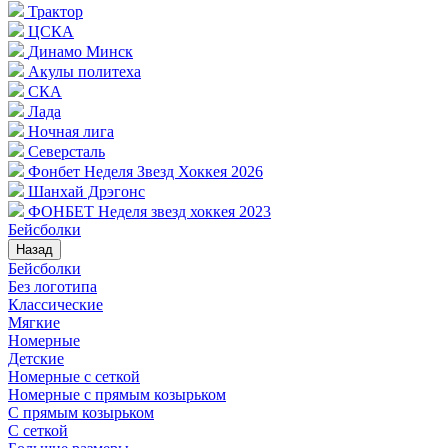
Трактор
ЦСКА
Динамо Минск
Акулы политеха
СКА
Лада
Ночная лига
Северсталь
Фонбет Неделя Звезд Хоккея 2026
Шанхай Дрэгонс
ФОНБЕТ Неделя звезд хоккея 2023
Бейсболки
Назад
Бейсболки
Без логотипа
Классические
Мягкие
Номерные
Детские
Номерные с сеткой
Номерные с прямым козырьком
С прямым козырьком
С сеткой