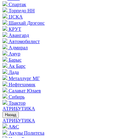
Спартак
Торпедо НН
ЦСКА
Шанхай Дрэгонс
КРУТ
Авангард
Автомобилист
Адмирал
Амур
Барыс
Ак Барс
Лада
Металлург МГ
Нефтехимик
Салават Юлаев
Сибирь
Трактор
АТРИБУТИКА
Назад
АТРИБУТИКА
A&C
Акулы Политеха