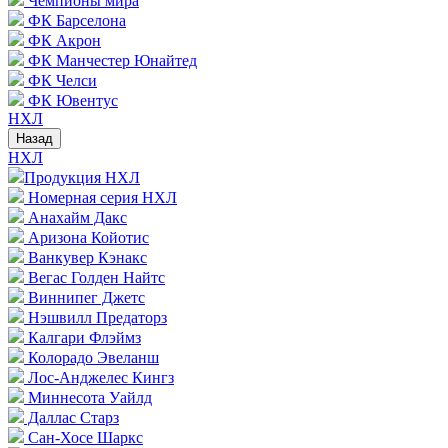
Чемпионы мира
ФК Барселона
ФК Акрон
ФК Манчестер Юнайтед
ФК Челси
ФК Ювентус
НХЛ
Назад
НХЛ
Продукция НХЛ
Номерная серия НХЛ
Анахайм Дакс
Аризона Койотис
Ванкувер Кэнакс
Вегас Голден Найтс
Виннипег Джетс
Нэшвилл Предаторз
Калгари Флэймз
Колорадо Эвеланш
Лос-Анджелес Кингз
Миннесота Уайлд
Даллас Старз
Сан-Хосе Шаркс