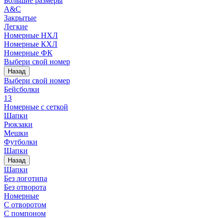
Большие размеры
A&C
Закрытые
Легкие
Номерные НХЛ
Номерные КХЛ
Номерные ФК
Выбери свой номер
Назад
Выбери свой номер
Бейсболки
13
Номерные с сеткой
Шапки
Рюкзаки
Мешки
Футболки
Шапки
Назад
Шапки
Без логотипа
Без отворота
Номерные
С отворотом
С помпоном