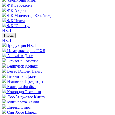
Чемпионы мира
ФК Барселона
ФК Акрон
ФК Манчестер Юнайтед
ФК Челси
ФК Ювентус
НХЛ
Назад
НХЛ
Продукция НХЛ
Номерная серия НХЛ
Анахайм Дакс
Аризона Койотис
Ванкувер Кэнакс
Вегас Голден Найтс
Виннипег Джетс
Нэшвилл Предаторз
Калгари Флэймз
Колорадо Эвеланш
Лос-Анджелес Кингз
Миннесота Уайлд
Даллас Старз
Сан-Хосе Шаркс