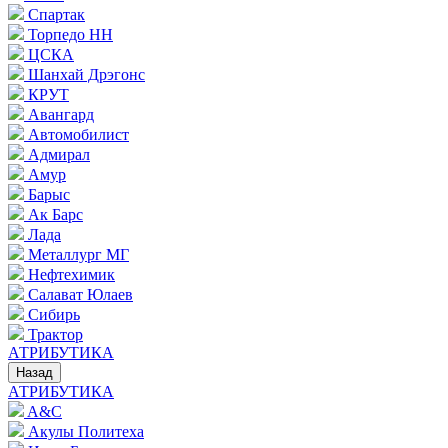
Спартак
Торпедо НН
ЦСКА
Шанхай Дрэгонс
КРУТ
Авангард
Автомобилист
Адмирал
Амур
Барыс
Ак Барс
Лада
Металлург МГ
Нефтехимик
Салават Юлаев
Сибирь
Трактор
АТРИБУТИКА
Назад
АТРИБУТИКА
A&C
Акулы Политеха