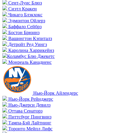
Сент-Луис Блюз
Сиэтл Кракен
Чикаго Блэкхокс
Эдмонтон Ойлерз
Баффало Сейбрз
Бостон Брюинз
Вашингтон Кэпиталз
Детройт Ред Уингз
Каролина Харрикейнз
Коламбус Блю Джекетс
Монреаль Канадиенс
Нью-Йорк Айлендерс
Нью-Йорк Рейнджерс
Нью-Джерси Девилз
Оттава Сенаторз
Питтсбург Пингвинз
Тампа-Бэй Лайтнинг
Торонто Мейпл Лифс