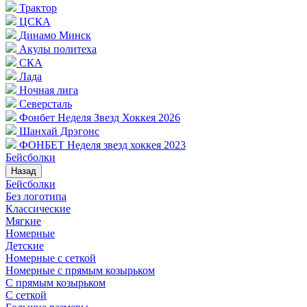
Трактор
ЦСКА
Динамо Минск
Акулы политеха
СКА
Лада
Ночная лига
Северсталь
Фонбет Неделя Звезд Хоккея 2026
Шанхай Дрэгонс
ФОНБЕТ Неделя звезд хоккея 2023
Бейсболки
Назад
Бейсболки
Без логотипа
Классические
Мягкие
Номерные
Детские
Номерные с сеткой
Номерные с прямым козырьком
С прямым козырьком
С сеткой