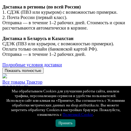
Доставка в регионы (по всей России)
1. СДЭК (ПВЗ или курьером) с возможностью примерки.
2. Почта России (первый класс).
Отправка — в течение 1–2 рабочих дней. Стоимость и сроки
рассчитываются автоматически в корзине.
Доставка в Беларусь и Казахстан
СДЭК (ПВЗ или курьером, с возможностью примерки).
Оплата только онлайн (банковской картой РФ).
Отправка — в течение 1–2 рабочих дней.
Подробные условия доставки
Показать полностью
Все товары Трактор
ПОДОБРАТЬ
Мы обрабатываем Cookies для улучшения работы сайта, анализа
трафика, персонализации сервисов и удобства пользователей.
СОПУТСТВУЮЩИЕ ТОВАРЫ
Используя сайт или кликая на «Принять», Вы соглашаетесь с Условиями
обработки метрических данных на shop.atributika.ru. Вы можете
запретить обработку Cookies в настройках браузера. Пожалуйста,
ознакомьтесь с
Политикой Cookie
.
БЫСТРЫЙ ПРОСМОТР
Принять