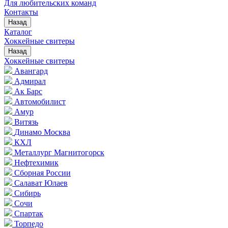
Для любительских команд
Контакты
Назад
Каталог
Хоккейные свитеры
Назад
Хоккейные свитеры
Авангард
Адмирал
Ак Барс
Автомобилист
Амур
Витязь
Динамо Москва
КХЛ
Металлург Магнитогорск
Нефтехимик
Сборная России
Салават Юлаев
Сибирь
Сочи
Спартак
Торпедо