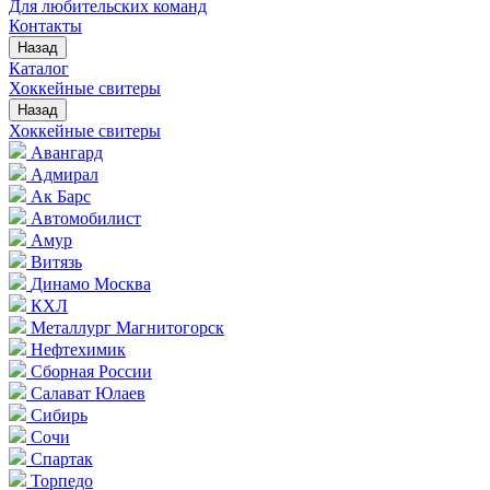
Для любительских команд
Контакты
Назад
Каталог
Хоккейные свитеры
Назад
Хоккейные свитеры
Авангард
Адмирал
Ак Барс
Автомобилист
Амур
Витязь
Динамо Москва
КХЛ
Металлург Магнитогорск
Нефтехимик
Сборная России
Салават Юлаев
Сибирь
Сочи
Спартак
Торпедо