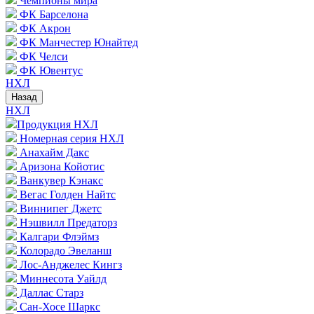
Чемпионы мира
ФК Барселона
ФК Акрон
ФК Манчестер Юнайтед
ФК Челси
ФК Ювентус
НХЛ
Назад
НХЛ
Продукция НХЛ
Номерная серия НХЛ
Анахайм Дакс
Аризона Койотис
Ванкувер Кэнакс
Вегас Голден Найтс
Виннипег Джетс
Нэшвилл Предаторз
Калгари Флэймз
Колорадо Эвеланш
Лос-Анджелес Кингз
Миннесота Уайлд
Даллас Старз
Сан-Хосе Шаркс