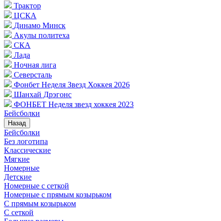
Трактор
ЦСКА
Динамо Минск
Акулы политеха
СКА
Лада
Ночная лига
Северсталь
Фонбет Неделя Звезд Хоккея 2026
Шанхай Дрэгонс
ФОНБЕТ Неделя звезд хоккея 2023
Бейсболки
Назад
Бейсболки
Без логотипа
Классические
Мягкие
Номерные
Детские
Номерные с сеткой
Номерные с прямым козырьком
С прямым козырьком
С сеткой