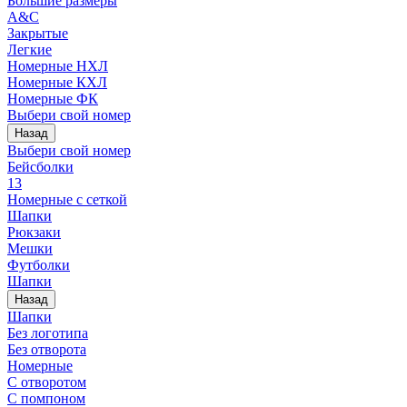
Большие размеры
A&C
Закрытые
Легкие
Номерные НХЛ
Номерные КХЛ
Номерные ФК
Выбери свой номер
Назад
Выбери свой номер
Бейсболки
13
Номерные с сеткой
Шапки
Рюкзаки
Мешки
Футболки
Шапки
Назад
Шапки
Без логотипа
Без отворота
Номерные
С отворотом
С помпоном