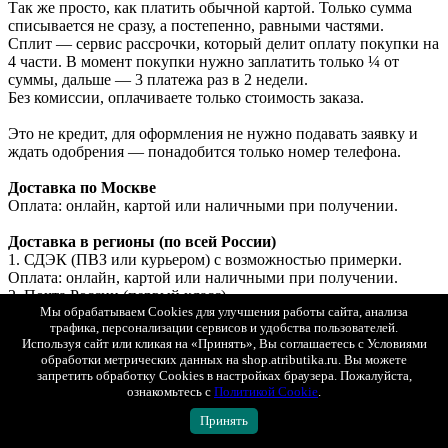
Так же просто, как платить обычной картой. Только сумма
списывается не сразу, а постепенно, равными частями.
Сплит — сервис рассрочки, который делит оплату покупки на
4 части. В момент покупки нужно заплатить только ¼ от
суммы, дальше — 3 платежа раз в 2 недели.
Без комиссии, оплачиваете только стоимость заказа.
Это не кредит, для оформления не нужно подавать заявку и
ждать одобрения — понадобится только номер телефона.
Доставка по Москве
Оплата: онлайн, картой или наличными при получении.
Доставка в регионы (по всей России)
1. СДЭК (ПВЗ или курьером) с возможностью примерки.
Оплата: онлайн, картой или наличными при получении.
2. Почта России (первый класс).
Оплата: только онлайн.
Мы обрабатываем Cookies для улучшения работы сайта, анализа
трафика, персонализации сервисов и удобства пользователей.
Используя сайт или кликая на «Принять», Вы соглашаетесь с Условиями
Доставка в Беларусь и Казахстан
обработки метрических данных на shop.atributika.ru. Вы можете
Оплата: только онлайн (банковской картой РФ).
запретить обработку Cookies в настройках браузера. Пожалуйста,
ознакомьтесь с
Политикой Cookie
.
Принять
Показать полностью
Доставка