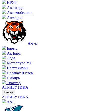
КРУТ
Авангард
Автомобилист
Адмирал
Амур
Барыс
Ак Барс
Лада
Металлург МГ
Нефтехимик
Салават Юлаев
Сибирь
Трактор
АТРИБУТИКА
Назад
АТРИБУТИКА
A&C