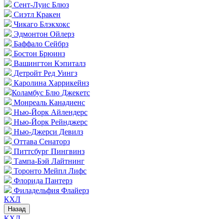
Сент-Луис Блюз
Сиэтл Кракен
Чикаго Блэкхокс
Эдмонтон Ойлерз
Баффало Сейбрз
Бостон Брюинз
Вашингтон Кэпиталз
Детройт Ред Уингз
Каролина Харрикейнз
Коламбус Блю Джекетс
Монреаль Канадиенс
Нью-Йорк Айлендерс
Нью-Йорк Рейнджерс
Нью-Джерси Девилз
Оттава Сенаторз
Питтсбург Пингвинз
Тампа-Бэй Лайтнинг
Торонто Мейпл Лифс
Флорида Пантерз
Филадельфия Флайерз
КХЛ
Назад
КХЛ