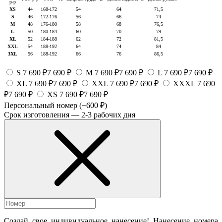
р-р
XS
44
168-172
54
64
71,5
S
46
172-176
56
66
74
M
48
176-180
58
68
76,5
L
50
180-184
60
70
79
XL
52
184-188
62
72
81,5
XXL
54
188-192
64
74
84
3XL
56
188-192
66
76
86,5
S
7 690 ₽
7 690 ₽
M
7 690 ₽
7 690 ₽
L
7 690 ₽
7 690 ₽
XL
7 690 ₽
7 690 ₽
XXL
7 690 ₽
7 690 ₽
XXXL
7 690
₽
7 690 ₽
XS
7 690 ₽
7 690 ₽
Персональный номер
(+600 ₽)
Срок изготовления — 2-3 рабочих дня
Создай свое индивидуальное нанесение! Нанесение номера