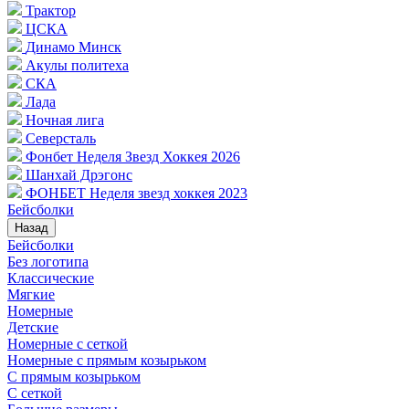
Трактор
ЦСКА
Динамо Минск
Акулы политеха
СКА
Лада
Ночная лига
Северсталь
Фонбет Неделя Звезд Хоккея 2026
Шанхай Дрэгонс
ФОНБЕТ Неделя звезд хоккея 2023
Бейсболки
Назад
Бейсболки
Без логотипа
Классические
Мягкие
Номерные
Детские
Номерные с сеткой
Номерные с прямым козырьком
С прямым козырьком
С сеткой