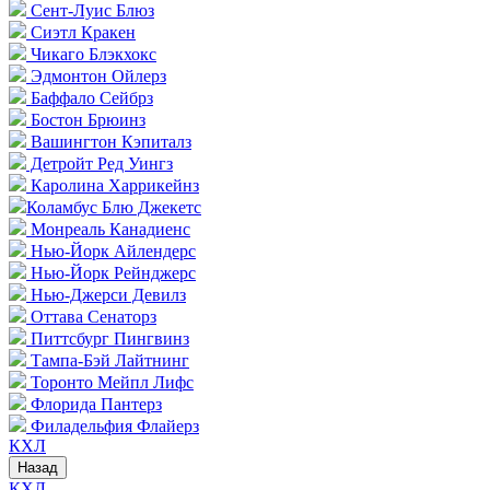
Сент-Луис Блюз
Сиэтл Кракен
Чикаго Блэкхокс
Эдмонтон Ойлерз
Баффало Сейбрз
Бостон Брюинз
Вашингтон Кэпиталз
Детройт Ред Уингз
Каролина Харрикейнз
Коламбус Блю Джекетс
Монреаль Канадиенс
Нью-Йорк Айлендерс
Нью-Йорк Рейнджерс
Нью-Джерси Девилз
Оттава Сенаторз
Питтсбург Пингвинз
Тампа-Бэй Лайтнинг
Торонто Мейпл Лифс
Флорида Пантерз
Филадельфия Флайерз
КХЛ
Назад
КХЛ