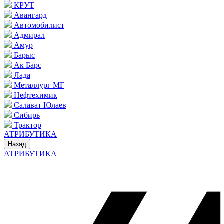
КРУТ
Авангард
Автомобилист
Адмирал
Амур
Барыс
Ак Барс
Лада
Металлург МГ
Нефтехимик
Салават Юлаев
Сибирь
Трактор
АТРИБУТИКА
Назад
АТРИБУТИКА