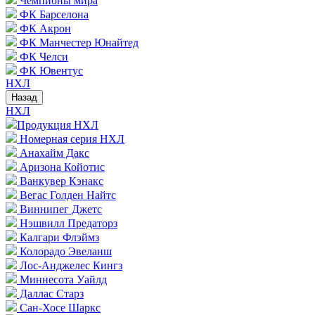
Чемпионы мира
ФК Барселона
ФК Акрон
ФК Манчестер Юнайтед
ФК Челси
ФК Ювентус
НХЛ
Назад
НХЛ
Продукция НХЛ
Номерная серия НХЛ
Анахайм Дакс
Аризона Койотис
Ванкувер Кэнакс
Вегас Голден Найтс
Виннипег Джетс
Нэшвилл Предаторз
Калгари Флэймз
Колорадо Эвеланш
Лос-Анджелес Кингз
Миннесота Уайлд
Даллас Старз
Сан-Хосе Шаркс