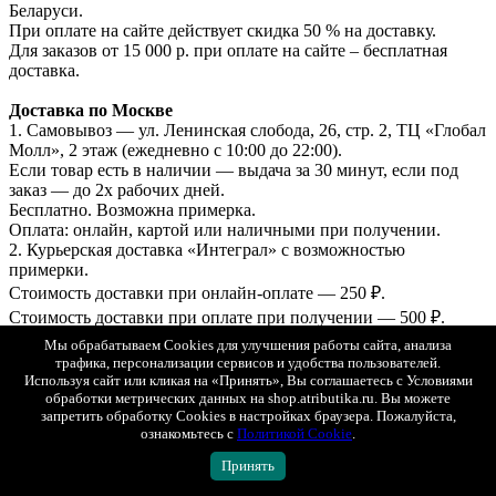
Беларуси.
При оплате на сайте действует скидка 50 % на доставку.
Для заказов от 15 000 р. при оплате на сайте – бесплатная
доставка.
Доставка по Москве
1. Самовывоз — ул. Ленинская слобода, 26, стр. 2, ТЦ «Глобал
Молл», 2 этаж (ежедневно с 10:00 до 22:00).
Если товар есть в наличии — выдача за 30 минут, если под
заказ — до 2х рабочих дней.
Бесплатно. Возможна примерка.
Оплата: онлайн, картой или наличными при получении.
2. Курьерская доставка «Интеграл» с возможностью
примерки.
Стоимость доставки при онлайн-оплате — 250 ₽.
Стоимость доставки при оплате при получении — 500 ₽.
3. СДЭК (самовывоз из ПВЗ) с возможностью примерки.
Мы обрабатываем Cookies для улучшения работы сайта, анализа
Стоимость рассчитывается в корзине.
трафика, персонализации сервисов и удобства пользователей.
Оплата онлайн или при получении.
Используя сайт или кликая на «Принять», Вы соглашаетесь с Условиями
обработки метрических данных на shop.atributika.ru. Вы можете
Доставка в регионы (по всей России)
запретить обработку Cookies в настройках браузера. Пожалуйста,
ознакомьтесь с
Политикой Cookie
.
1. СДЭК (ПВЗ или курьером) с возможностью примерки.
2. Почта России (первый класс).
Принять
Отправка — в течение 1–2 рабочих дней. Стоимость и сроки