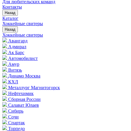
Для любительских команд
Контакты
Назад
Каталог
Хоккейные свитеры
Назад
Хоккейные свитеры
Авангард
Адмирал
Ак Барс
Автомобилист
Амур
Витязь
Динамо Москва
КХЛ
Металлург Магнитогорск
Нефтехимик
Сборная России
Салават Юлаев
Сибирь
Сочи
Спартак
Торпедо