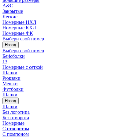
Большие размеры
A&C
Закрытые
Легкие
Номерные НХЛ
Номерные КХЛ
Номерные ФК
Выбери свой номер
Назад
Выбери свой номер
Бейсболки
13
Номерные с сеткой
Шапки
Рюкзаки
Мешки
Футболки
Шапки
Назад
Шапки
Без логотипа
Без отворота
Номерные
С отворотом
С помпоном