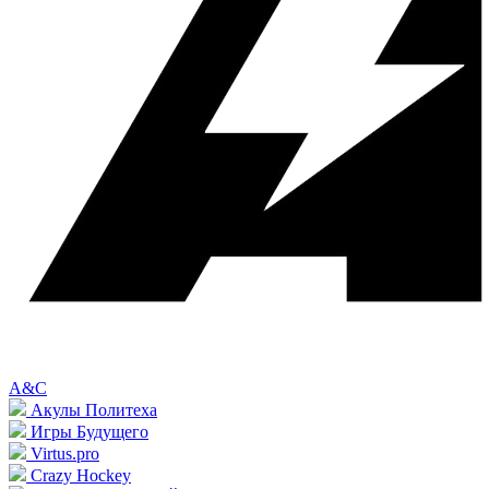
A&C
Акулы Политеха
Игры Будущего
Virtus.pro
Crazy Hockey