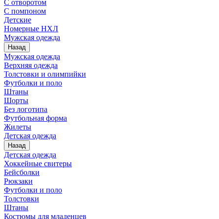
С отворотом
С помпоном
Детские
Номерные НХЛ
Мужская одежда
Назад
Мужская одежда
Верхняя одежда
Толстовки и олимпийки
Футболки и поло
Штаны
Шорты
Без логотипа
Футбольная форма
Жилеты
Детская одежда
Назад
Детская одежда
Хоккейные свитеры
Бейсболки
Рюкзаки
Футболки и поло
Толстовки
Штаны
Костюмы для младенцев