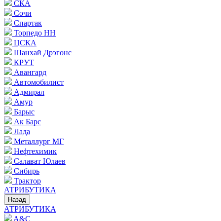
СКА
Сочи
Спартак
Торпедо НН
ЦСКА
Шанхай Дрэгонс
КРУТ
Авангард
Автомобилист
Адмирал
Амур
Барыс
Ак Барс
Лада
Металлург МГ
Нефтехимик
Салават Юлаев
Сибирь
Трактор
АТРИБУТИКА
Назад
АТРИБУТИКА
A&C