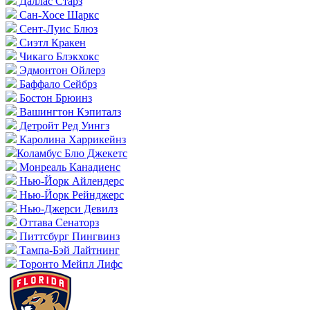
Даллас Старз
Сан-Хосе Шаркс
Сент-Луис Блюз
Сиэтл Кракен
Чикаго Блэкхокс
Эдмонтон Ойлерз
Баффало Сейбрз
Бостон Брюинз
Вашингтон Кэпиталз
Детройт Ред Уингз
Каролина Харрикейнз
Коламбус Блю Джекетс
Монреаль Канадиенс
Нью-Йорк Айлендерс
Нью-Йорк Рейнджерс
Нью-Джерси Девилз
Оттава Сенаторз
Питтсбург Пингвинз
Тампа-Бэй Лайтнинг
Торонто Мейпл Лифс