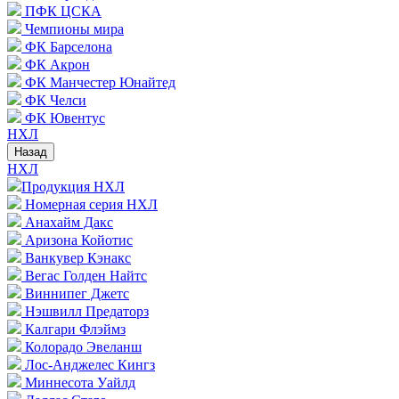
ПФК ЦСКА
Чемпионы мира
ФК Барселона
ФК Акрон
ФК Манчестер Юнайтед
ФК Челси
ФК Ювентус
НХЛ
Назад
НХЛ
Продукция НХЛ
Номерная серия НХЛ
Анахайм Дакс
Аризона Койотис
Ванкувер Кэнакс
Вегас Голден Найтс
Виннипег Джетс
Нэшвилл Предаторз
Калгари Флэймз
Колорадо Эвеланш
Лос-Анджелес Кингз
Миннесота Уайлд