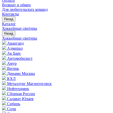
Оплата
Возврат и обмен
Для любительских команд
Контакты
Назад
Каталог
Хоккейные свитеры
Назад
Хоккейные свитеры
Авангард
Адмирал
Ак Барс
Автомобилист
Амур
Витязь
Динамо Москва
КХЛ
Металлург Магнитогорск
Нефтехимик
Сборная России
Салават Юлаев
Сибирь
Сочи