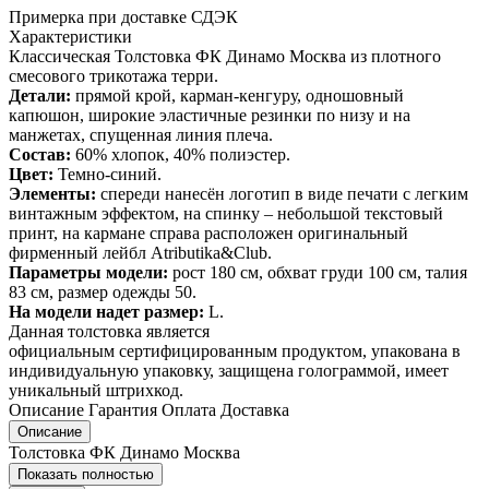
Примерка при доставке СДЭК
Характеристики
Классическая Толстовка ФК Динамо Москва из плотного
смесового трикотажа терри.
Детали:
прямой крой, карман-кенгуру, одношовный
капюшон, широкие эластичные резинки по низу и на
манжетах, спущенная линия плеча.
Состав:
60% хлопок, 40% полиэстер.
Цвет:
Темно-синий.
Элементы:
спереди нанесён логотип в виде печати с легким
винтажным эффектом, на спинку – небольшой текстовый
принт, на кармане справа расположен оригинальный
фирменный лейбл Atributika&Club.
Параметры модели:
рост 180 см, обхват груди 100 см, талия
83 см, размер одежды 50.
На модели надет размер:
L.
Данная толстовка является
официальным сертифицированным продуктом, упакована в
индивидуальную упаковку, защищена голограммой, имеет
уникальный штрихкод.
Описание
Гарантия
Оплата
Доставка
Описание
Толстовка ФК Динамо Москва
Показать полностью