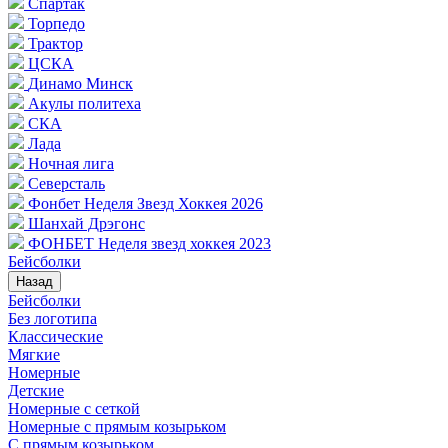
Спартак
Торпедо
Трактор
ЦСКА
Динамо Минск
Акулы политеха
СКА
Лада
Ночная лига
Северсталь
Фонбет Неделя Звезд Хоккея 2026
Шанхай Дрэгонс
ФОНБЕТ Неделя звезд хоккея 2023
Бейсболки
Назад
Бейсболки
Без логотипа
Классические
Мягкие
Номерные
Детские
Номерные с сеткой
Номерные с прямым козырьком
С прямым козырьком