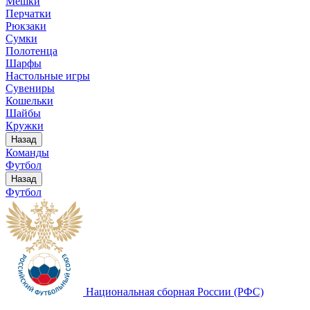
Мешки
Перчатки
Рюкзаки
Сумки
Полотенца
Шарфы
Настольные игры
Сувениры
Кошельки
Шайбы
Кружки
Назад
Команды
Футбол
Назад
Футбол
Национальная сборная России (РФС)