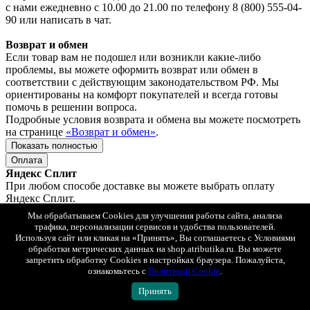
с нами ежедневно с 10.00 до 21.00 по телефону 8 (800) 555-04-
90 или написать в чат.
Возврат и обмен
Если товар вам не подошел или возникли какие-либо
проблемы, вы можете оформить возврат или обмен в
соответствии с действующим законодательством РФ. Мы
ориентированы на комфорт покупателей и всегда готовы
помочь в решении вопроса.
Подробные условия возврата и обмена вы можете посмотреть
на странице
«Возврат и обмен»
.
Показать полностью
Оплата
Яндекс Сплит
При любом способе доставке вы можете выбрать оплату
Яндекс Сплит.
Так же просто, как платить обычной картой. Только сумма
Мы обрабатываем Cookies для улучшения работы сайта, анализа
списывается не сразу, а постепенно, равными частями.
трафика, персонализации сервисов и удобства пользователей.
Сплит — сервис рассрочки, который делит оплату покупки на
Используя сайт или кликая на «Принять», Вы соглашаетесь с Условиями
4 части. В момент покупки нужно заплатить только ¼ от
обработки метрических данных на shop.atributika.ru. Вы можете
суммы, дальше — 3 платежа раз в 2 недели.
запретить обработку Cookies в настройках браузера. Пожалуйста,
ознакомьтесь с
Политикой Cookie
.
Без комиссии, оплачиваете только стоимость заказа.
Принять
Это не кредит, для оформления не нужно подавать заявку и