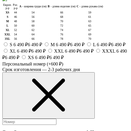
Европ.
Рос.
A
- ширина груди (см)
B
- длина изделия (см)
C
- длина рукава (см)
р-р
р-р
XS
44
54
66
59
S
46
56
68
61
M
48
58
70
63
L
50
60
72
65
XL
52
62
74
67
XXL
54
64
76
69
3XL
56
66
78
70
S
6 490 ₽
6 490 ₽
M
6 490 ₽
6 490 ₽
L
6 490 ₽
6 490 ₽
XL
6 490 ₽
6 490 ₽
XXL
6 490 ₽
6 490 ₽
XXXL
6 490
₽
6 490 ₽
XS
6 490 ₽
6 490 ₽
Персональный номер
(+600 ₽)
Срок изготовления — 2-3 рабочих дня