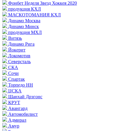
Фонбет Неделя Звезд Хоккея 2020
продукция КХЛ
МАСКОТОМАНИЯ КХЛ
Динамо Москва
Динамо Минск
продукция МХЛ
Витязь
Динамо Рига
Йокерит
Локомотив
Северсталь
СКА
Сочи
Спартак
Торпедо НН
ЦСКА
Шанхай Дрэгонс
КРУТ
Авангард
Автомобилист
Адмирал
Амур