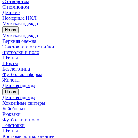
С отворотом
С помпоном
Детские
Номерные НХЛ
Мужская одежда
Назад
Мужская одежда
Верхняя одежда
Толстовки и олимпийки
Футболки и поло
Штаны
Шорты
Без логотипа
Футбольная форма
Жилеты
Детская одежда
Назад
Детская одежда
Хоккейные свитеры
Бейсболки
Рюкзаки
Футболки и поло
Толстовки
Штаны
Костюмы для младенцев