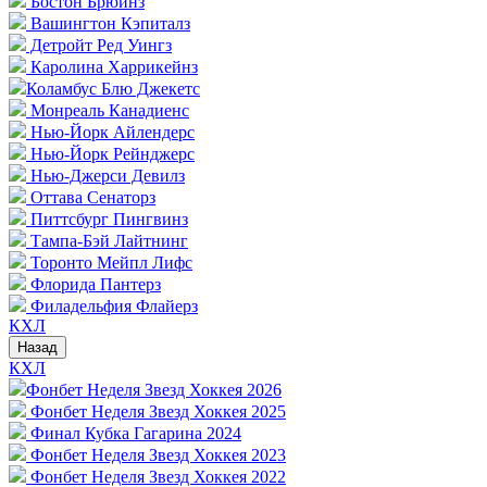
Бостон Брюинз
Вашингтон Кэпиталз
Детройт Ред Уингз
Каролина Харрикейнз
Коламбус Блю Джекетс
Монреаль Канадиенс
Нью-Йорк Айлендерс
Нью-Йорк Рейнджерс
Нью-Джерси Девилз
Оттава Сенаторз
Питтсбург Пингвинз
Тампа-Бэй Лайтнинг
Торонто Мейпл Лифс
Флорида Пантерз
Филадельфия Флайерз
КХЛ
Назад
КХЛ
Фонбет Неделя Звезд Хоккея 2026
Фонбет Неделя Звезд Хоккея 2025
Финал Кубка Гагарина 2024
Фонбет Неделя Звезд Хоккея 2023
Фонбет Неделя Звезд Хоккея 2022