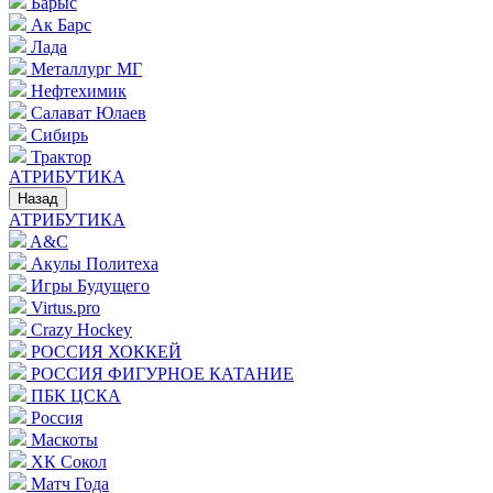
Барыс
Ак Барс
Лада
Металлург МГ
Нефтехимик
Салават Юлаев
Сибирь
Трактор
АТРИБУТИКА
Назад
АТРИБУТИКА
A&C
Акулы Политеха
Игры Будущего
Virtus.pro
Crazy Hockey
РОССИЯ ХОККЕЙ
РОССИЯ ФИГУРНОЕ КАТАНИЕ
ПБК ЦСКА
Россия
Маскоты
ХК Сокол
Матч Года