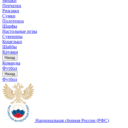
Мешки
Перчатки
Рюкзаки
Сумки
Полотенца
Шарфы
Настольные игры
Сувениры
Кошельки
Шайбы
Кружки
Назад
Команды
Футбол
Назад
Футбол
Национальная сборная России (РФС)