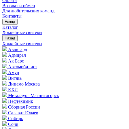
Оплата
Возврат и обмен
Для любительских команд
Контакты
Назад
Каталог
Хоккейные свитеры
Назад
Хоккейные свитеры
Авангард
Адмирал
Ак Барс
Автомобилист
Амур
Витязь
Динамо Москва
КХЛ
Металлург Магнитогорск
Нефтехимик
Сборная России
Салават Юлаев
Сибирь
Сочи