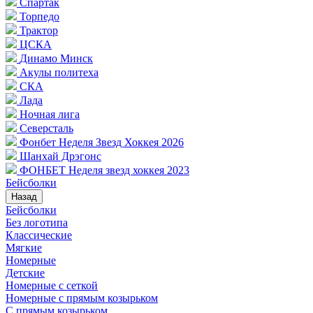
Спартак
Торпедо
Трактор
ЦСКА
Динамо Минск
Акулы политеха
СКА
Лада
Ночная лига
Северсталь
Фонбет Неделя Звезд Хоккея 2026
Шанхай Дрэгонс
ФОНБЕТ Неделя звезд хоккея 2023
Бейсболки
Назад
Бейсболки
Без логотипа
Классические
Мягкие
Номерные
Детские
Номерные с сеткой
Номерные с прямым козырьком
С прямым козырьком