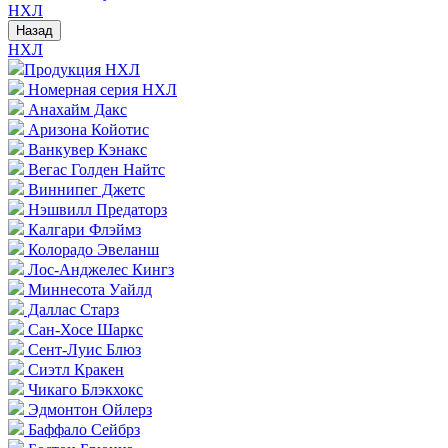
НХЛ
Назад
НХЛ
Продукция НХЛ
Номерная серия НХЛ
Анахайм Дакс
Аризона Койотис
Ванкувер Кэнакс
Вегас Голден Найтс
Виннипег Джетс
Нэшвилл Предаторз
Калгари Флэймз
Колорадо Эвеланш
Лос-Анджелес Кингз
Миннесота Уайлд
Даллас Старз
Сан-Хосе Шаркс
Сент-Луис Блюз
Сиэтл Кракен
Чикаго Блэкхокс
Эдмонтон Ойлерз
Баффало Сейбрз