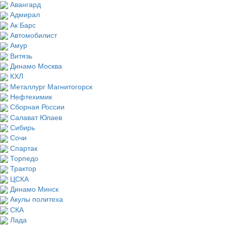
Авангард
Адмирал
Ак Барс
Автомобилист
Амур
Витязь
Динамо Москва
КХЛ
Металлург Магнитогорск
Нефтехимик
Сборная России
Салават Юлаев
Сибирь
Сочи
Спартак
Торпедо
Трактор
ЦСКА
Динамо Минск
Акулы политеха
СКА
Лада