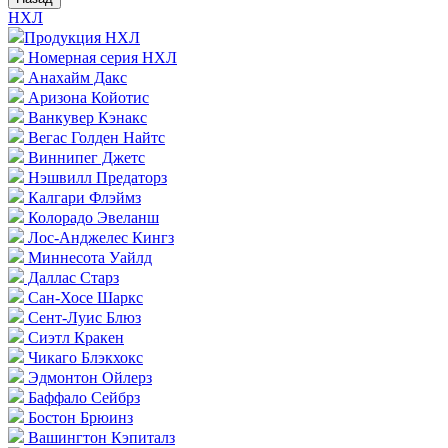
НХЛ
Продукция НХЛ
Номерная серия НХЛ
Анахайм Дакс
Аризона Койотис
Ванкувер Кэнакс
Вегас Голден Найтс
Виннипег Джетс
Нэшвилл Предаторз
Калгари Флэймз
Колорадо Эвеланш
Лос-Анджелес Кингз
Миннесота Уайлд
Даллас Старз
Сан-Хосе Шаркс
Сент-Луис Блюз
Сиэтл Кракен
Чикаго Блэкхокс
Эдмонтон Ойлерз
Баффало Сейбрз
Бостон Брюинз
Вашингтон Кэпиталз