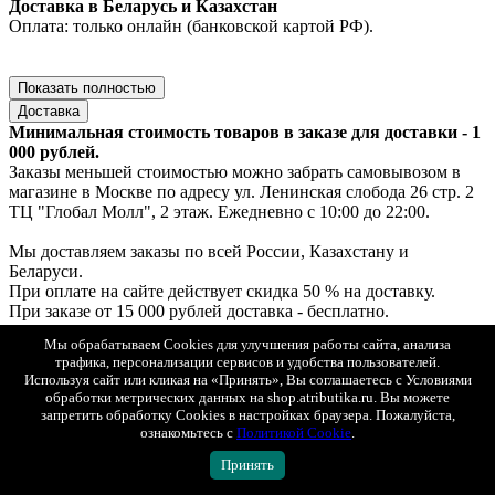
Доставка в Беларусь и Казахстан
Оплата: только онлайн (банковской картой РФ).
Показать полностью
Доставка
Минимальная стоимость товаров в заказе для доставки - 1
000 рублей.
Заказы меньшей стоимостью можно забрать самовывозом в
магазине в Москве по адресу ул. Ленинская слобода 26 стр. 2
ТЦ "Глобал Молл", 2 этаж. Ежедневно с 10:00 до 22:00.
Мы доставляем заказы по всей России, Казахстану и
Беларуси.
При оплате на сайте действует скидка 50 % на доставку.
При заказе от 15 000 рублей доставка - бесплатно.
Мы обрабатываем Cookies для улучшения работы сайта, анализа
Доставка по Москве
трафика, персонализации сервисов и удобства пользователей.
1. Самовывоз — ул. Ленинская слобода, 26, стр. 2, ТЦ «Глобал
Используя сайт или кликая на «Принять», Вы соглашаетесь с Условиями
Молл», 2 этаж (ежедневно с 10:00 до 22:00).
обработки метрических данных на shop.atributika.ru. Вы можете
Если товар есть в наличии — выдача за 30 минут, если под
запретить обработку Cookies в настройках браузера. Пожалуйста,
заказ — до 2х рабочих дней.
ознакомьтесь с
Политикой Cookie
.
Бесплатно. Возможна примерка.
Принять
Оплата: онлайн, картой или наличными при получении.
2. Курьерская доставка «Интеграл» с возможностью