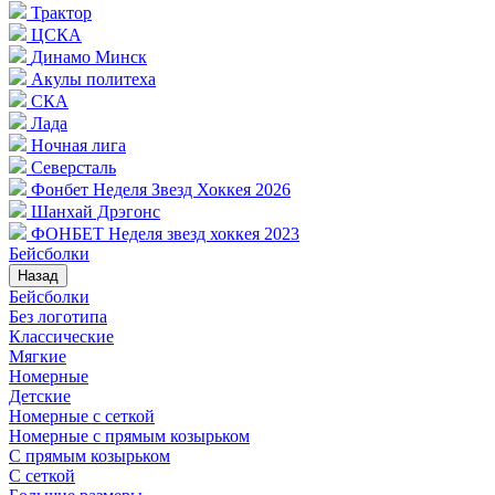
Трактор
ЦСКА
Динамо Минск
Акулы политеха
СКА
Лада
Ночная лига
Северсталь
Фонбет Неделя Звезд Хоккея 2026
Шанхай Дрэгонс
ФОНБЕТ Неделя звезд хоккея 2023
Бейсболки
Назад
Бейсболки
Без логотипа
Классические
Мягкие
Номерные
Детские
Номерные с сеткой
Номерные с прямым козырьком
С прямым козырьком
С сеткой