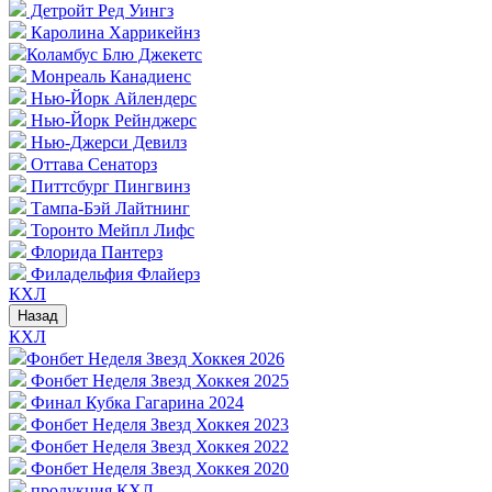
Детройт Ред Уингз
Каролина Харрикейнз
Коламбус Блю Джекетс
Монреаль Канадиенс
Нью-Йорк Айлендерс
Нью-Йорк Рейнджерс
Нью-Джерси Девилз
Оттава Сенаторз
Питтсбург Пингвинз
Тампа-Бэй Лайтнинг
Торонто Мейпл Лифс
Флорида Пантерз
Филадельфия Флайерз
КХЛ
Назад
КХЛ
Фонбет Неделя Звезд Хоккея 2026
Фонбет Неделя Звезд Хоккея 2025
Финал Кубка Гагарина 2024
Фонбет Неделя Звезд Хоккея 2023
Фонбет Неделя Звезд Хоккея 2022
Фонбет Неделя Звезд Хоккея 2020
продукция КХЛ