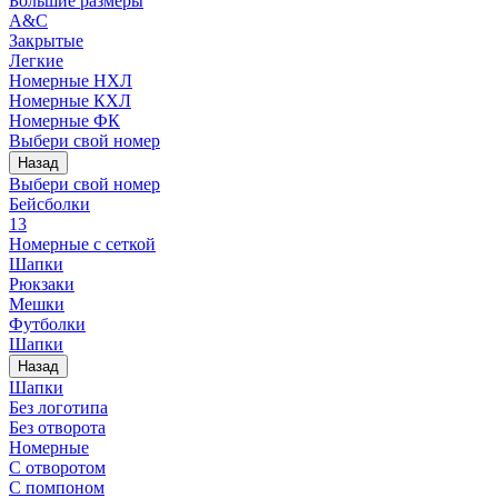
Большие размеры
A&C
Закрытые
Легкие
Номерные НХЛ
Номерные КХЛ
Номерные ФК
Выбери свой номер
Назад
Выбери свой номер
Бейсболки
13
Номерные с сеткой
Шапки
Рюкзаки
Мешки
Футболки
Шапки
Назад
Шапки
Без логотипа
Без отворота
Номерные
С отворотом
С помпоном