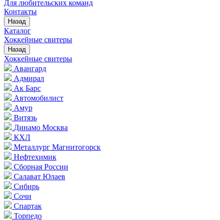
Для любительских команд
Контакты
Назад
Каталог
Хоккейные свитеры
Назад
Хоккейные свитеры
Авангард
Адмирал
Ак Барс
Автомобилист
Амур
Витязь
Динамо Москва
КХЛ
Металлург Магнитогорск
Нефтехимик
Сборная России
Салават Юлаев
Сибирь
Сочи
Спартак
Торпедо