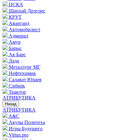
ЦСКА
Шанхай Дрэгонс
КРУТ
Авангард
Автомобилист
Адмирал
Амур
Барыс
Ак Барс
Лада
Металлург МГ
Нефтехимик
Салават Юлаев
Сибирь
Трактор
АТРИБУТИКА
Назад
АТРИБУТИКА
A&C
Акулы Политеха
Игры Будущего
Virtus.pro