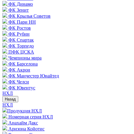
ФК Динамо
ФК Зенит
ФК Крылья Советов
ФК Пари НН
ФК Ростов
ФК Рубин
ФК Спартак
ФК Торпедо
ПФК ЦСКА
Чемпионы мира
ФК Барселона
ФК Акрон
ФК Манчестер Юнайтед
ФК Челси
ФК Ювентус
НХЛ
Назад
НХЛ
Продукция НХЛ
Номерная серия НХЛ
Анахайм Дакс
Аризона Койотис