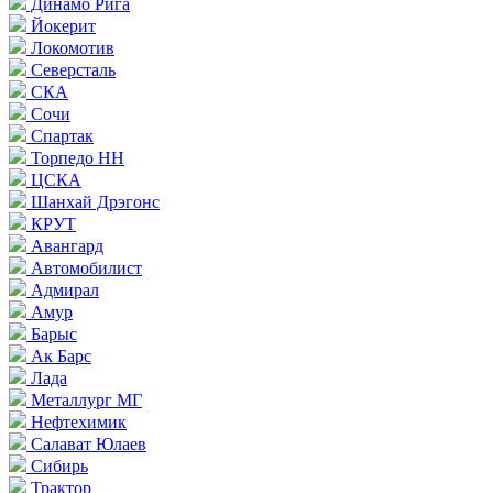
Динамо Рига
Йокерит
Локомотив
Северсталь
СКА
Сочи
Спартак
Торпедо НН
ЦСКА
Шанхай Дрэгонс
КРУТ
Авангард
Автомобилист
Адмирал
Амур
Барыс
Ак Барс
Лада
Металлург МГ
Нефтехимик
Салават Юлаев
Сибирь
Трактор