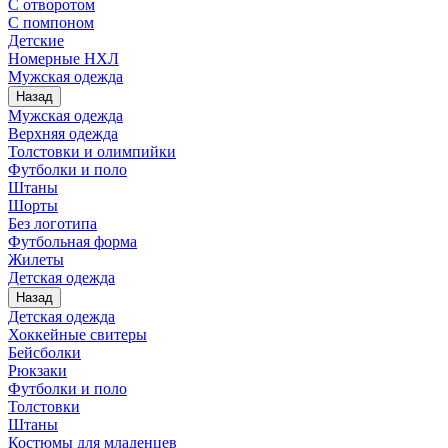
С отворотом
С помпоном
Детские
Номерные НХЛ
Мужская одежда
Назад
Мужская одежда
Верхняя одежда
Толстовки и олимпийки
Футболки и поло
Штаны
Шорты
Без логотипа
Футбольная форма
Жилеты
Детская одежда
Назад
Детская одежда
Хоккейные свитеры
Бейсболки
Рюкзаки
Футболки и поло
Толстовки
Штаны
Костюмы для младенцев