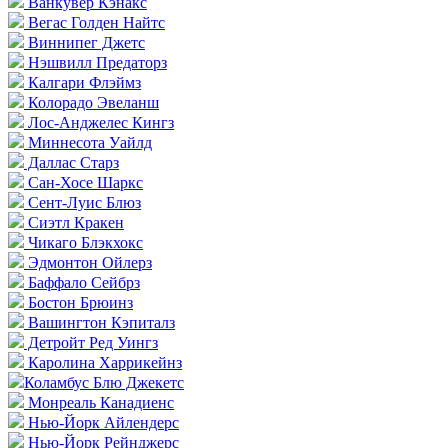
Ванкувер Кэнакс
Вегас Голден Найтс
Виннипег Джетс
Нэшвилл Предаторз
Калгари Флэймз
Колорадо Эвеланш
Лос-Анджелес Кингз
Миннесота Уайлд
Даллас Старз
Сан-Хосе Шаркс
Сент-Луис Блюз
Сиэтл Кракен
Чикаго Блэкхокс
Эдмонтон Ойлерз
Баффало Сейбрз
Бостон Брюинз
Вашингтон Кэпиталз
Детройт Ред Уингз
Каролина Харрикейнз
Коламбус Блю Джекетс
Монреаль Канадиенс
Нью-Йорк Айлендерс
Нью-Йорк Рейнджерс