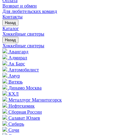
Оплата
Возврат и обмен
Для любительских команд
Контакты
Назад
Каталог
Хоккейные свитеры
Назад
Хоккейные свитеры
Авангард
Адмирал
Ак Барс
Автомобилист
Амур
Витязь
Динамо Москва
КХЛ
Металлург Магнитогорск
Нефтехимик
Сборная России
Салават Юлаев
Сибирь
Сочи