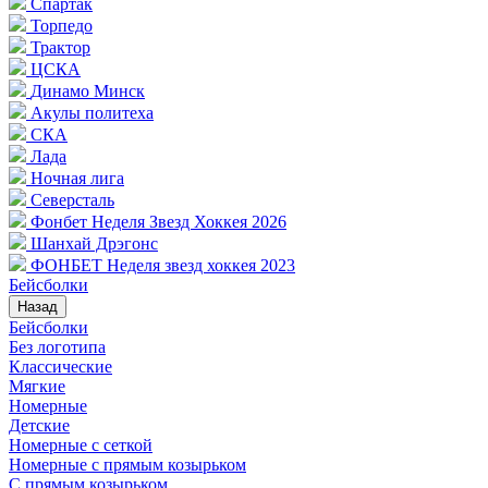
Спартак
Торпедо
Трактор
ЦСКА
Динамо Минск
Акулы политеха
СКА
Лада
Ночная лига
Северсталь
Фонбет Неделя Звезд Хоккея 2026
Шанхай Дрэгонс
ФОНБЕТ Неделя звезд хоккея 2023
Бейсболки
Назад
Бейсболки
Без логотипа
Классические
Мягкие
Номерные
Детские
Номерные с сеткой
Номерные с прямым козырьком
С прямым козырьком