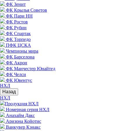
ФК Зенит
ФК Крылья Советов
ФК Пари НН
ФК Ростов
ФК Рубин
ФК Спартак
ФК Торпедо
ПФК ЦСКА
Чемпионы мира
ФК Барселона
ФК Акрон
ФК Манчестер Юнайтед
ФК Челси
ФК Ювентус
НХЛ
Назад
НХЛ
Продукция НХЛ
Номерная серия НХЛ
Анахайм Дакс
Аризона Койотис
Ванкувер Кэнакс