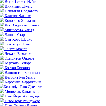
Вегас Голден Найтс
Виннипег Джетс
Нэшвилл Предаторз
Калгари Флэймз
Колорадо Эвеланш
Лос-Анджелес Кингз
Миннесота Уайлд
Даллас Старз
Сан-Хосе Шаркс
Сент-Луис Блюз
Сиэтл Кракен
Чикаго Блэкхокс
Эдмонтон Ойлерз
Баффало Сейбрз
Бостон Брюинз
Вашингтон Кэпиталз
Детройт Ред Уингз
Каролина Харрикейнз
Коламбус Блю Джекетс
Монреаль Канадиенс
Нью-Йорк Айлендерс
Нью-Йорк Рейнджерс
Нью-Джерси Девилз