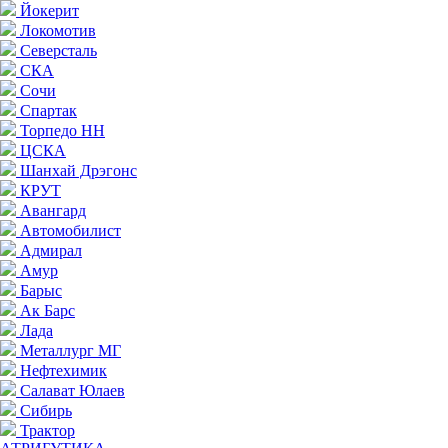
Йокерит
Локомотив
Северсталь
СКА
Сочи
Спартак
Торпедо НН
ЦСКА
Шанхай Дрэгонс
КРУТ
Авангард
Автомобилист
Адмирал
Амур
Барыс
Ак Барс
Лада
Металлург МГ
Нефтехимик
Салават Юлаев
Сибирь
Трактор