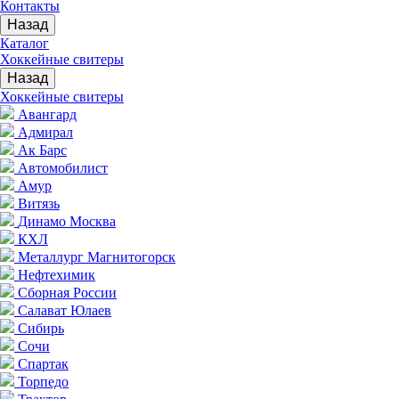
Контакты
Назад
Каталог
Хоккейные свитеры
Назад
Хоккейные свитеры
Авангард
Адмирал
Ак Барс
Автомобилист
Амур
Витязь
Динамо Москва
КХЛ
Металлург Магнитогорск
Нефтехимик
Сборная России
Салават Юлаев
Сибирь
Сочи
Спартак
Торпедо