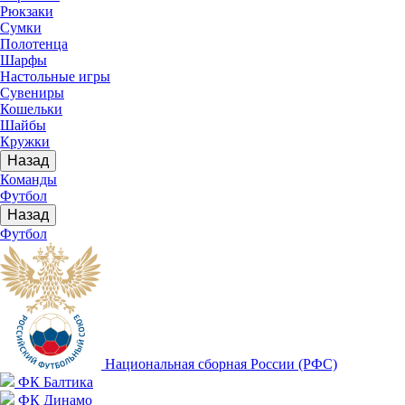
Рюкзаки
Сумки
Полотенца
Шарфы
Настольные игры
Сувениры
Кошельки
Шайбы
Кружки
Назад
Команды
Футбол
Назад
Футбол
Национальная сборная России (РФС)
ФК Балтика
ФК Динамо