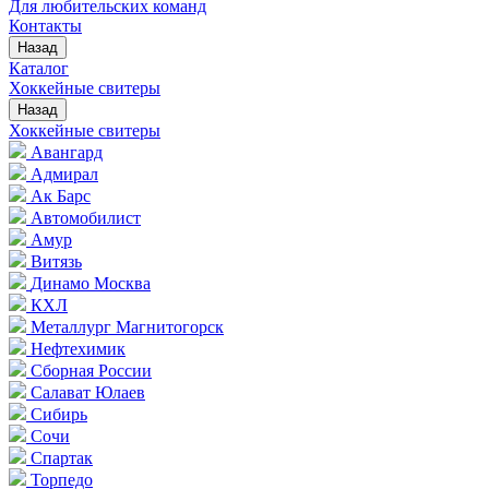
Для любительских команд
Контакты
Назад
Каталог
Хоккейные свитеры
Назад
Хоккейные свитеры
Авангард
Адмирал
Ак Барс
Автомобилист
Амур
Витязь
Динамо Москва
КХЛ
Металлург Магнитогорск
Нефтехимик
Сборная России
Салават Юлаев
Сибирь
Сочи
Спартак
Торпедо