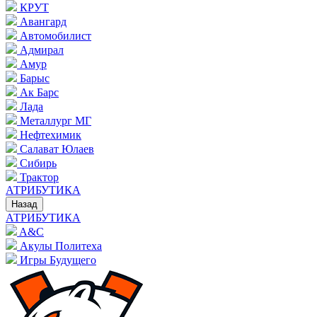
КРУТ
Авангард
Автомобилист
Адмирал
Амур
Барыс
Ак Барс
Лада
Металлург МГ
Нефтехимик
Салават Юлаев
Сибирь
Трактор
АТРИБУТИКА
Назад
АТРИБУТИКА
A&C
Акулы Политеха
Игры Будущего