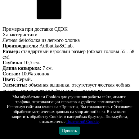
Примерка при доставке СДЭК
Характеристики
Летняя бейсболка из легкого хлопка
Производитель:
Atributika&Club.
Размер:
стандартный взрослый размер (обхват головы 55 - 58
см).
Глубина:
10,5 см.
Длина козырька:
7 см.
Состав:
100% хлопок.
Цвет:
Серый.
Элементы:
объемная вышивка, отсутствует жесткая лобная
вставка, металлический фиксатор с логотипом.
Страна производитель:
КНР.
Мы обрабатываем Cookies для улучшения работы сайта, анализа
Данная бейсболка является сертифицированным продуктом,
трафика, персонализации сервисов и удобства пользователей.
упакована в индивидуальную упаковку, защищена
Используя сайт или кликая на «Принять», Вы соглашаетесь с Условиями
обработки метрических данных на shop.atributika.ru. Вы можете
голограммой, имеет уникальный штрихкод.
запретить обработку Cookies в настройках браузера. Пожалуйста,
Описание
Гарантия
Оплата
Доставка
ознакомьтесь с
Политикой Cookie
.
Описание
Бейсболка NHL Washington Capitals серая
Принять
Показать полностью