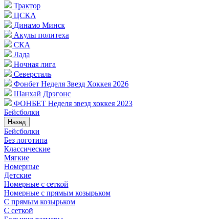
Трактор
ЦСКА
Динамо Минск
Акулы политеха
СКА
Лада
Ночная лига
Северсталь
Фонбет Неделя Звезд Хоккея 2026
Шанхай Дрэгонс
ФОНБЕТ Неделя звезд хоккея 2023
Бейсболки
Назад
Бейсболки
Без логотипа
Классические
Мягкие
Номерные
Детские
Номерные с сеткой
Номерные с прямым козырьком
С прямым козырьком
С сеткой