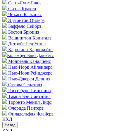
Сент-Луис Блюз
Сиэтл Кракен
Чикаго Блэкхокс
Эдмонтон Ойлерз
Баффало Сейбрз
Бостон Брюинз
Вашингтон Кэпиталз
Детройт Ред Уингз
Каролина Харрикейнз
Коламбус Блю Джекетс
Монреаль Канадиенс
Нью-Йорк Айлендерс
Нью-Йорк Рейнджерс
Нью-Джерси Девилз
Оттава Сенаторз
Питтсбург Пингвинз
Тампа-Бэй Лайтнинг
Торонто Мейпл Лифс
Флорида Пантерз
Филадельфия Флайерз
КХЛ
Назад
КХЛ