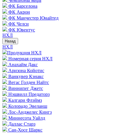
Чемпионы мира
ФК Барселона
ФК Акрон
ФК Манчестер Юнайтед
ФК Челси
ФК Ювентус
НХЛ
Назад
НХЛ
Продукция НХЛ
Номерная серия НХЛ
Анахайм Дакс
Аризона Койотис
Ванкувер Кэнакс
Вегас Голден Найтс
Виннипег Джетс
Нэшвилл Предаторз
Калгари Флэймз
Колорадо Эвеланш
Лос-Анджелес Кингз
Миннесота Уайлд
Даллас Старз
Сан-Хосе Шаркс