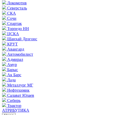
Локомотив
Северсталь
СКА
Сочи
Спартак
Торпедо НН
ЦСКА
Шанхай Дрэгонс
КРУТ
Авангард
Автомобилист
Адмирал
Амур
Барыс
Ак Барс
Лада
Металлург МГ
Нефтехимик
Салават Юлаев
Сибирь
Трактор
АТРИБУТИКА