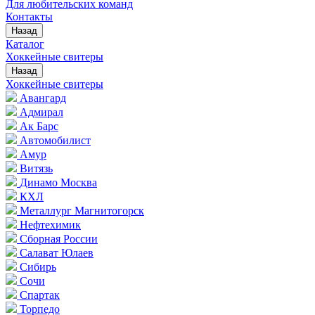
Для любительских команд
Контакты
Назад
Каталог
Хоккейные свитеры
Назад
Хоккейные свитеры
Авангард
Адмирал
Ак Барс
Автомобилист
Амур
Витязь
Динамо Москва
КХЛ
Металлург Магнитогорск
Нефтехимик
Сборная России
Салават Юлаев
Сибирь
Сочи
Спартак
Торпедо