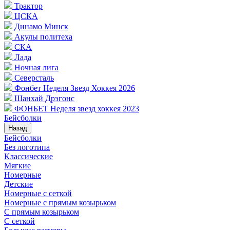
Трактор
ЦСКА
Динамо Минск
Акулы политеха
СКА
Лада
Ночная лига
Северсталь
Фонбет Неделя Звезд Хоккея 2026
Шанхай Дрэгонс
ФОНБЕТ Неделя звезд хоккея 2023
Бейсболки
Назад
Бейсболки
Без логотипа
Классические
Мягкие
Номерные
Детские
Номерные с сеткой
Номерные с прямым козырьком
С прямым козырьком
С сеткой