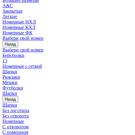
Большие размеры
A&C
Закрытые
Легкие
Номерные НХЛ
Номерные КХЛ
Номерные ФК
Выбери свой номер
Назад
Выбери свой номер
Бейсболки
13
Номерные с сеткой
Шапки
Рюкзаки
Мешки
Футболки
Шапки
Назад
Шапки
Без логотипа
Без отворота
Номерные
С отворотом
С помпоном