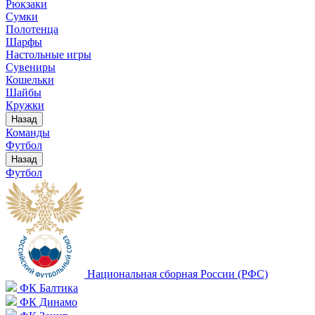
Рюкзаки
Сумки
Полотенца
Шарфы
Настольные игры
Сувениры
Кошельки
Шайбы
Кружки
Назад
Команды
Футбол
Назад
Футбол
Национальная сборная России (РФС)
ФК Балтика
ФК Динамо