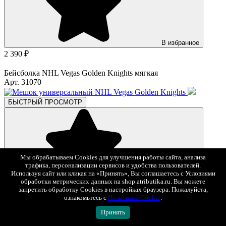
В избранное
2 390 ₽
Бейсболка NHL Vegas Golden Knights мягкая
Арт. 31070
БЫСТРЫЙ ПРОСМОТР
Мы обрабатываем Cookies для улучшения работы сайта, анализа
трафика, персонализации сервисов и удобства пользователей.
Используя сайт или кликая на «Принять», Вы соглашаетесь с Условиями
обработки метрических данных на shop.atributika.ru. Вы можете
В избранное
запретить обработку Cookies в настройках браузера. Пожалуйста,
833 ₽
1 190 ₽
-30%
ознакомьтесь с
Политикой Cookie
.
Мешок универсальный NHL Vegas Golden Knights
Принять
Арт. 58275