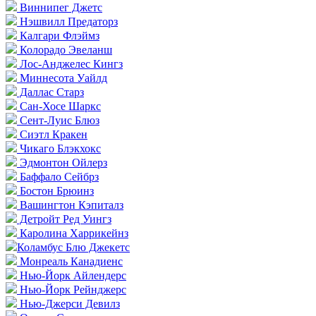
Виннипег Джетс
Нэшвилл Предаторз
Калгари Флэймз
Колорадо Эвеланш
Лос-Анджелес Кингз
Миннесота Уайлд
Даллас Старз
Сан-Хосе Шаркс
Сент-Луис Блюз
Сиэтл Кракен
Чикаго Блэкхокс
Эдмонтон Ойлерз
Баффало Сейбрз
Бостон Брюинз
Вашингтон Кэпиталз
Детройт Ред Уингз
Каролина Харрикейнз
Коламбус Блю Джекетс
Монреаль Канадиенс
Нью-Йорк Айлендерс
Нью-Йорк Рейнджерс
Нью-Джерси Девилз