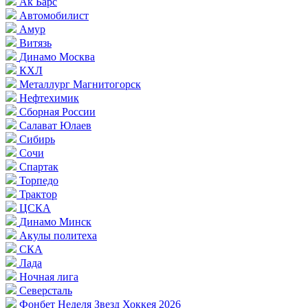
Ак Барс
Автомобилист
Амур
Витязь
Динамо Москва
КХЛ
Металлург Магнитогорск
Нефтехимик
Сборная России
Салават Юлаев
Сибирь
Сочи
Спартак
Торпедо
Трактор
ЦСКА
Динамо Минск
Акулы политеха
СКА
Лада
Ночная лига
Северсталь
Фонбет Неделя Звезд Хоккея 2026