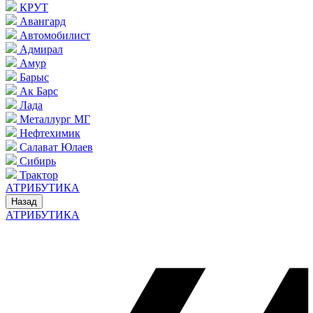
КРУТ
Авангард
Автомобилист
Адмирал
Амур
Барыс
Ак Барс
Лада
Металлург МГ
Нефтехимик
Салават Юлаев
Сибирь
Трактор
АТРИБУТИКА
Назад
АТРИБУТИКА