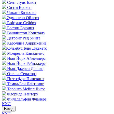
Сент-Луис Блюз
Сиэтл Кракен
Чикаго Блэкхокс
Эдмонтон Ойлерз
Баффало Сейбрз
Бостон Брюинз
Вашингтон Кэпиталз
Детройт Ред Уингз
Каролина Харрикейнз
Коламбус Блю Джекетс
Монреаль Канадиенс
Нью-Йорк Айлендерс
Нью-Йорк Рейнджерс
Нью-Джерси Девилз
Оттава Сенаторз
Питтсбург Пингвинз
Тампа-Бэй Лайтнинг
Торонто Мейпл Лифс
Флорида Пантерз
Филадельфия Флайерз
КХЛ
Назад
КХЛ