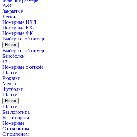
Большие размеры
A&C
Закрытые
Легкие
Номерные НХЛ
Номерные КХЛ
Номерные ФК
Выбери свой номер
Назад
Выбери свой номер
Бейсболки
13
Номерные с сеткой
Шапки
Рюкзаки
Мешки
Футболки
Шапки
Назад
Шапки
Без логотипа
Без отворота
Номерные
С отворотом
С помпоном