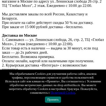
магазине в Москве по адресу ул. Ленинская слобода 26 стр. 2
ТЦ "Глобал Молл", 2 этаж. Ежедневно с 10:00 до 22:00.
Мы доставляем заказы по всей России, Казахстану и
Беларуси.
При оплате на сайте действует скидка 50 % на доставку.
При заказе от 15 000 рублей доставка - бесплатно.
Доставка по Москве
1. Самовывоз — ул. Ленинская слобода, 26, стр. 2, ТЦ «Глобал
Молл», 2 этаж (ежедневно с 10:00 до 22:00).
Если товар есть в наличии — выдача за 30 минут, если под
заказ — до 2х рабочих дней.
Бесплатно. Возможна примерка.
Оплата: онлайн, картой или наличными при получении.
2. Курьерская доставка «Интеграл» с возможностью
примерки.
Мы обрабатываем Cookies для улучшения работы сайта, анализа
Стоимость доставки при онлайн-оплате — 250 ₽.
трафика, персонализации сервисов и удобства пользователей.
Стоимость доставки при оплате при получении — 500 ₽.
Используя сайт или кликая на «Принять», Вы соглашаетесь с Условиями
3. СДЭК (самовывоз из ПВЗ) с возможностью примерки.
обработки метрических данных на shop.atributika.ru. Вы можете
Стоимость рассчитывается в корзине.
запретить обработку Cookies в настройках браузера. Пожалуйста,
Оплата онлайн или при получении.
ознакомьтесь с
Политикой Cookie
.
Принять
Доставка в регионы (по всей России)
1. СДЭК (ПВЗ или курьером) с возможностью примерки.