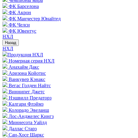
Чемпионы мира
ФК Барселона
ФК Акрон
ФК Манчестер Юнайтед
ФК Челси
ФК Ювентус
НХЛ
Назад
НХЛ
Продукция НХЛ
Номерная серия НХЛ
Анахайм Дакс
Аризона Койотис
Ванкувер Кэнакс
Вегас Голден Найтс
Виннипег Джетс
Нэшвилл Предаторз
Калгари Флэймз
Колорадо Эвеланш
Лос-Анджелес Кингз
Миннесота Уайлд
Даллас Старз
Сан-Хосе Шаркс