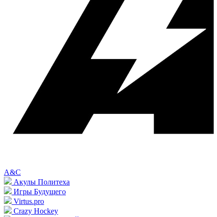
A&C
Акулы Политеха
Игры Будущего
Virtus.pro
Crazy Hockey