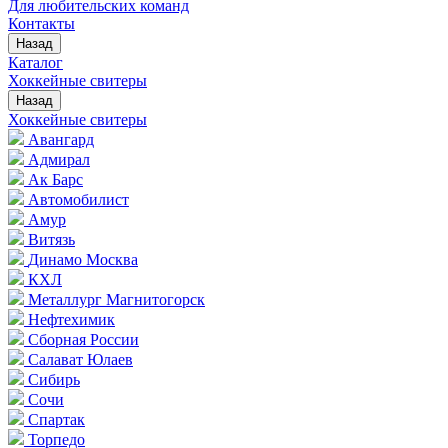
Для любительских команд
Контакты
Назад
Каталог
Хоккейные свитеры
Назад
Хоккейные свитеры
Авангард
Адмирал
Ак Барс
Автомобилист
Амур
Витязь
Динамо Москва
КХЛ
Металлург Магнитогорск
Нефтехимик
Сборная России
Салават Юлаев
Сибирь
Сочи
Спартак
Торпедо