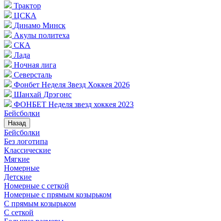
Трактор
ЦСКА
Динамо Минск
Акулы политеха
СКА
Лада
Ночная лига
Северсталь
Фонбет Неделя Звезд Хоккея 2026
Шанхай Дрэгонс
ФОНБЕТ Неделя звезд хоккея 2023
Бейсболки
Назад
Бейсболки
Без логотипа
Классические
Мягкие
Номерные
Детские
Номерные с сеткой
Номерные с прямым козырьком
С прямым козырьком
С сеткой