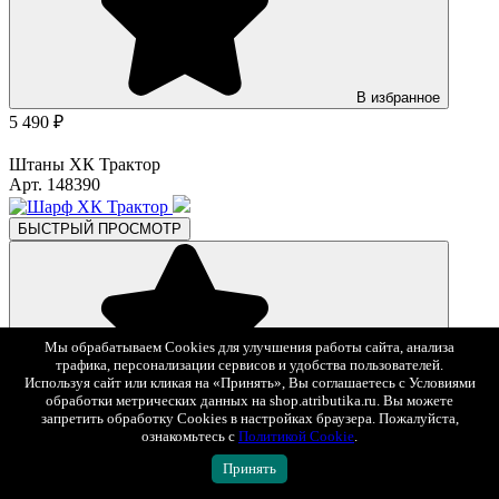
В избранное
5 490 ₽
Штаны ХК Трактор
Арт. 148390
БЫСТРЫЙ ПРОСМОТР
Мы обрабатываем Cookies для улучшения работы сайта, анализа
трафика, персонализации сервисов и удобства пользователей.
Используя сайт или кликая на «Принять», Вы соглашаетесь с Условиями
обработки метрических данных на shop.atributika.ru. Вы можете
В избранное
запретить обработку Cookies в настройках браузера. Пожалуйста,
1 390 ₽
ознакомьтесь с
Политикой Cookie
.
Принять
Шарф ХК Трактор
Арт. 02588