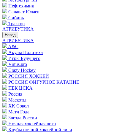
Нефтехимик
Салават Юлаев
Сибирь
Трактор
АТРИБУТИКА
Назад
АТРИБУТИКА
A&C
Акулы Политеха
Игры Будущего
Virtus.pro
Crazy Hockey
РОССИЯ ХОККЕЙ
РОССИЯ ФИГУРНОЕ КАТАНИЕ
ПБК ЦСКА
Россия
Маскоты
ХК Сокол
Матч Года
Звезда России
Ночная хоккейная лига
Клубы ночной хоккейной лиги