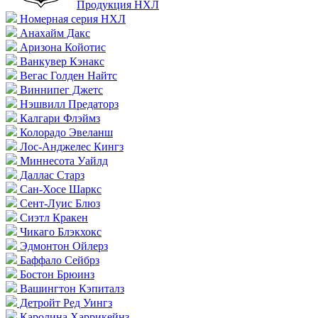
Продукция НХЛ
Номерная серия НХЛ
Анахайм Дакс
Аризона Койотис
Ванкувер Кэнакс
Вегас Голден Найтс
Виннипег Джетс
Нэшвилл Предаторз
Калгари Флэймз
Колорадо Эвеланш
Лос-Анджелес Кингз
Миннесота Уайлд
Даллас Старз
Сан-Хосе Шаркс
Сент-Луис Блюз
Сиэтл Кракен
Чикаго Блэкхокс
Эдмонтон Ойлерз
Баффало Сейбрз
Бостон Брюинз
Вашингтон Кэпиталз
Детройт Ред Уингз
Каролина Харрикейнз