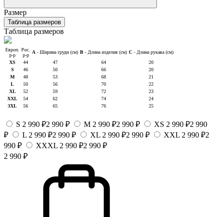
Размер
Таблица размеров
Таблица размеров
Европ.
Рос.
A
- Ширина груди (см)
B
- Длина изделия (см)
C
- Длина рукава (см)
р-р
р-р
XS
44
47
64
20
S
46
50
66
20
M
48
53
68
21
L
50
56
70
22
XL
52
59
72
23
XXL
54
62
74
24
3XL
56
65
76
25
S
2 990 ₽
2 990 ₽
M
2 990 ₽
2 990 ₽
XS
2 990 ₽
2 990
₽
L
2 990 ₽
2 990 ₽
XL
2 990 ₽
2 990 ₽
XXL
2 990 ₽
2
990 ₽
XXXL
2 990 ₽
2 990 ₽
2 990 ₽