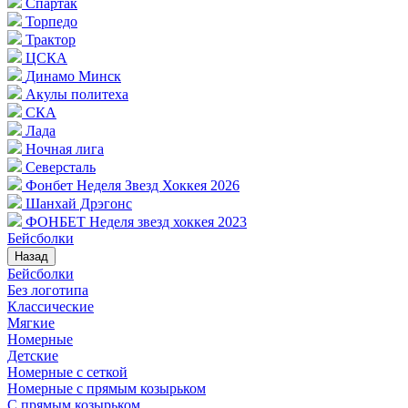
Спартак
Торпедо
Трактор
ЦСКА
Динамо Минск
Акулы политеха
СКА
Лада
Ночная лига
Северсталь
Фонбет Неделя Звезд Хоккея 2026
Шанхай Дрэгонс
ФОНБЕТ Неделя звезд хоккея 2023
Бейсболки
Назад
Бейсболки
Без логотипа
Классические
Мягкие
Номерные
Детские
Номерные с сеткой
Номерные с прямым козырьком
С прямым козырьком