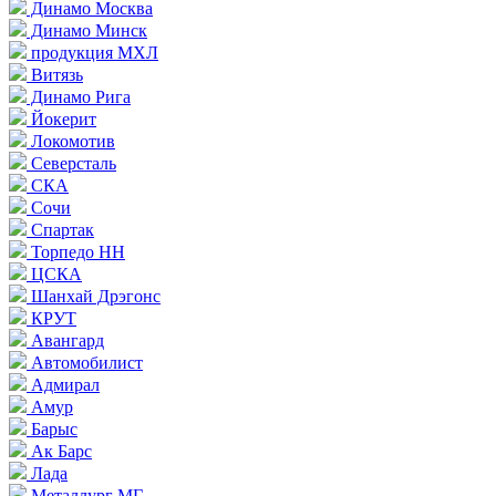
Динамо Москва
Динамо Минск
продукция МХЛ
Витязь
Динамо Рига
Йокерит
Локомотив
Северсталь
СКА
Сочи
Спартак
Торпедо НН
ЦСКА
Шанхай Дрэгонс
КРУТ
Авангард
Автомобилист
Адмирал
Амур
Барыс
Ак Барс
Лада
Металлург МГ