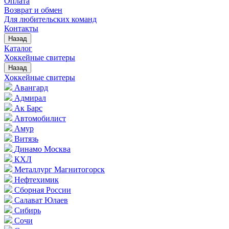
Оплата
Возврат и обмен
Для любительских команд
Контакты
Назад
Каталог
Хоккейные свитеры
Назад
Хоккейные свитеры
Авангард
Адмирал
Ак Барс
Автомобилист
Амур
Витязь
Динамо Москва
КХЛ
Металлург Магнитогорск
Нефтехимик
Сборная России
Салават Юлаев
Сибирь
Сочи