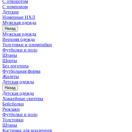
С отворотом
С помпоном
Детские
Номерные НХЛ
Мужская одежда
Назад
Мужская одежда
Верхняя одежда
Толстовки и олимпийки
Футболки и поло
Штаны
Шорты
Без логотипа
Футбольная форма
Жилеты
Детская одежда
Назад
Детская одежда
Хоккейные свитеры
Бейсболки
Рюкзаки
Футболки и поло
Толстовки
Штаны
Костюмы для младенцев