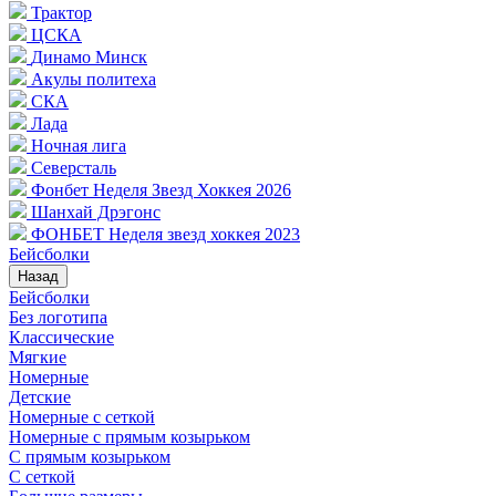
Трактор
ЦСКА
Динамо Минск
Акулы политеха
СКА
Лада
Ночная лига
Северсталь
Фонбет Неделя Звезд Хоккея 2026
Шанхай Дрэгонс
ФОНБЕТ Неделя звезд хоккея 2023
Бейсболки
Назад
Бейсболки
Без логотипа
Классические
Мягкие
Номерные
Детские
Номерные с сеткой
Номерные с прямым козырьком
С прямым козырьком
С сеткой