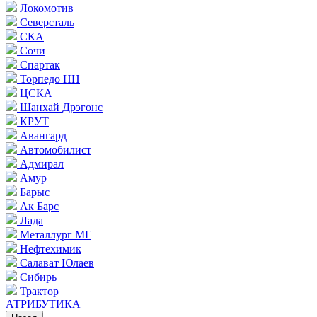
Локомотив
Северсталь
СКА
Сочи
Спартак
Торпедо НН
ЦСКА
Шанхай Дрэгонс
КРУТ
Авангард
Автомобилист
Адмирал
Амур
Барыс
Ак Барс
Лада
Металлург МГ
Нефтехимик
Салават Юлаев
Сибирь
Трактор
АТРИБУТИКА