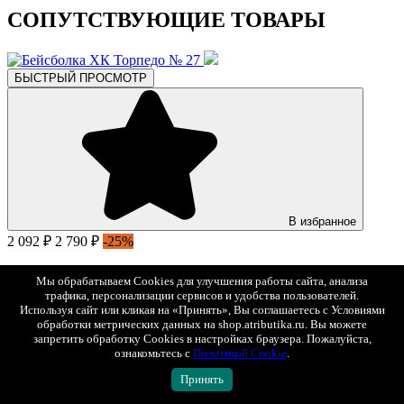
СОПУТСТВУЮЩИЕ ТОВАРЫ
БЫСТРЫЙ ПРОСМОТР
В избранное
2 092 ₽
2 790 ₽
-25%
Бейсболка ХК Торпедо № 27
Мы обрабатываем Cookies для улучшения работы сайта, анализа
Арт. 13275
трафика, персонализации сервисов и удобства пользователей.
Используя сайт или кликая на «Принять», Вы соглашаетесь с Условиями
обработки метрических данных на shop.atributika.ru. Вы можете
БЫСТРЫЙ ПРОСМОТР
запретить обработку Cookies в настройках браузера. Пожалуйста,
XXL
XXXL
ознакомьтесь с
Политикой Cookie
.
Принять