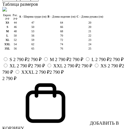
Таблица размеров
Европ.
Рос.
A
- Ширина груди (см)
B
- Длина изделия (см)
C
- Длина рукава (см)
р-р
р-р
XS
44
47
64
20
S
46
50
66
20
M
48
53
68
21
L
50
56
70
22
XL
52
59
72
23
XXL
54
62
74
24
3XL
56
65
76
25
S
2 790 ₽
2 790 ₽
M
2 790 ₽
2 790 ₽
L
2 790 ₽
2 790 ₽
XL
2 790 ₽
2 790 ₽
XXL
2 790 ₽
2 790 ₽
XS
2 790 ₽
2
790 ₽
XXXL
2 790 ₽
2 790 ₽
2 790 ₽
ДОБАВИТЬ В
КОРЗИНУ