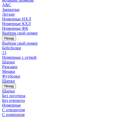
Большие размеры
A&C
Закрытые
Легкие
Номерные НХЛ
Номерные КХЛ
Номерные ФК
Выбери свой номер
Назад
Выбери свой номер
Бейсболки
13
Номерные с сеткой
Шапки
Рюкзаки
Мешки
Футболки
Шапки
Назад
Шапки
Без логотипа
Без отворота
Номерные
С отворотом
С помпоном