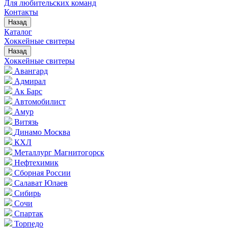
Для любительских команд
Контакты
Назад
Каталог
Хоккейные свитеры
Назад
Хоккейные свитеры
Авангард
Адмирал
Ак Барс
Автомобилист
Амур
Витязь
Динамо Москва
КХЛ
Металлург Магнитогорск
Нефтехимик
Сборная России
Салават Юлаев
Сибирь
Сочи
Спартак
Торпедо