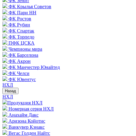
ФК Зенит
ФК Крылья Советов
ФК Пари НН
ФК Ростов
ФК Рубин
ФК Спартак
ФК Торпедо
ПФК ЦСКА
Чемпионы мира
ФК Барселона
ФК Акрон
ФК Манчестер Юнайтед
ФК Челси
ФК Ювентус
НХЛ
Назад
НХЛ
Продукция НХЛ
Номерная серия НХЛ
Анахайм Дакс
Аризона Койотис
Ванкувер Кэнакс
Вегас Голден Найтс