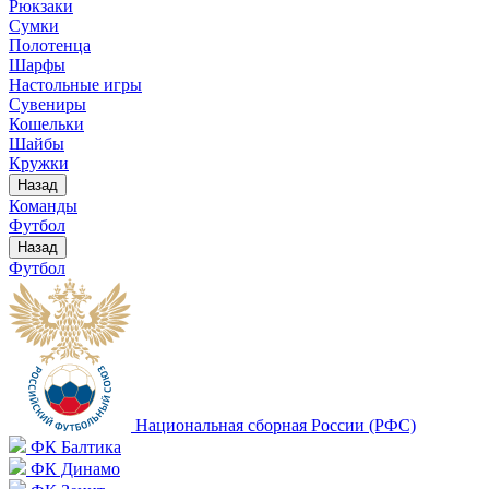
Рюкзаки
Сумки
Полотенца
Шарфы
Настольные игры
Сувениры
Кошельки
Шайбы
Кружки
Назад
Команды
Футбол
Назад
Футбол
Национальная сборная России (РФС)
ФК Балтика
ФК Динамо