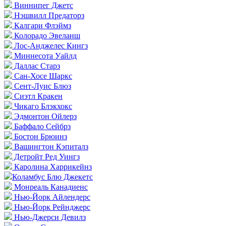
Виннипег Джетс
Нэшвилл Предаторз
Калгари Флэймз
Колорадо Эвеланш
Лос-Анджелес Кингз
Миннесота Уайлд
Даллас Старз
Сан-Хосе Шаркс
Сент-Луис Блюз
Сиэтл Кракен
Чикаго Блэкхокс
Эдмонтон Ойлерз
Баффало Сейбрз
Бостон Брюинз
Вашингтон Кэпиталз
Детройт Ред Уингз
Каролина Харрикейнз
Коламбус Блю Джекетс
Монреаль Канадиенс
Нью-Йорк Айлендерс
Нью-Йорк Рейнджерс
Нью-Джерси Девилз