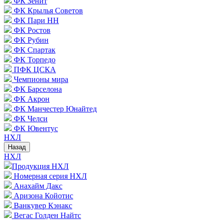
ФК Зенит
ФК Крылья Советов
ФК Пари НН
ФК Ростов
ФК Рубин
ФК Спартак
ФК Торпедо
ПФК ЦСКА
Чемпионы мира
ФК Барселона
ФК Акрон
ФК Манчестер Юнайтед
ФК Челси
ФК Ювентус
НХЛ
Назад
НХЛ
Продукция НХЛ
Номерная серия НХЛ
Анахайм Дакс
Аризона Койотис
Ванкувер Кэнакс
Вегас Голден Найтс