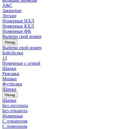
Большие размеры
A&C
Закрытые
Легкие
Номерные НХЛ
Номерные КХЛ
Номерные ФК
Выбери свой номер
Назад
Выбери свой номер
Бейсболки
13
Номерные с сеткой
Шапки
Рюкзаки
Мешки
Футболки
Шапки
Назад
Шапки
Без логотипа
Без отворота
Номерные
С отворотом
С помпоном