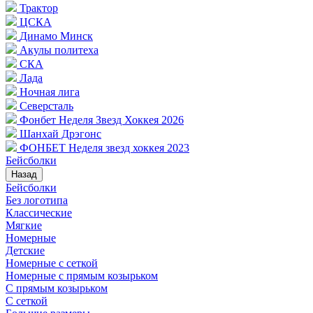
Трактор
ЦСКА
Динамо Минск
Акулы политеха
СКА
Лада
Ночная лига
Северсталь
Фонбет Неделя Звезд Хоккея 2026
Шанхай Дрэгонс
ФОНБЕТ Неделя звезд хоккея 2023
Бейсболки
Назад
Бейсболки
Без логотипа
Классические
Мягкие
Номерные
Детские
Номерные с сеткой
Номерные с прямым козырьком
С прямым козырьком
С сеткой