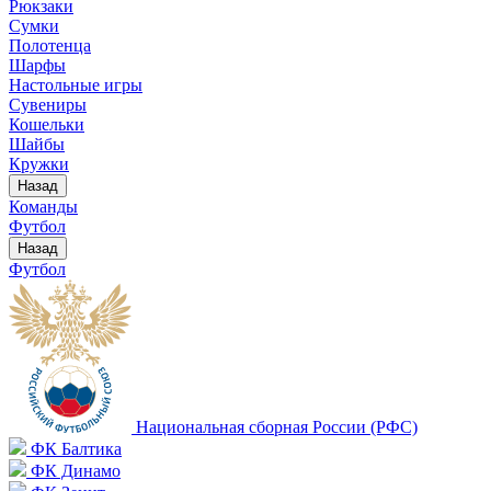
Рюкзаки
Сумки
Полотенца
Шарфы
Настольные игры
Сувениры
Кошельки
Шайбы
Кружки
Назад
Команды
Футбол
Назад
Футбол
Национальная сборная России (РФС)
ФК Балтика
ФК Динамо