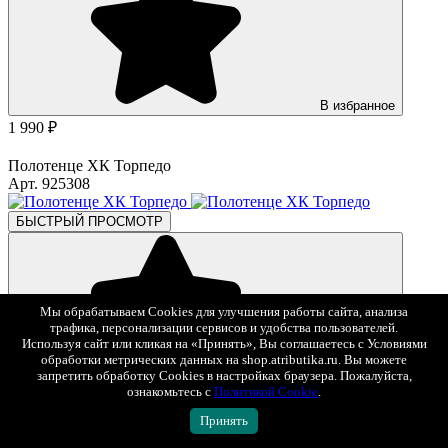
В избранное
1 990 ₽
Полотенце ХК Торпедо
Арт. 925308
БЫСТРЫЙ ПРОСМОТР
Мы обрабатываем Cookies для улучшения работы сайта, анализа
трафика, персонализации сервисов и удобства пользователей.
Используя сайт или кликая на «Принять», Вы соглашаетесь с Условиями
обработки метрических данных на shop.atributika.ru. Вы можете
запретить обработку Cookies в настройках браузера. Пожалуйста,
В избранное
ознакомьтесь с
Политикой Cookie
.
1 990 ₽
Принять
Полотенце ХК Торпедо