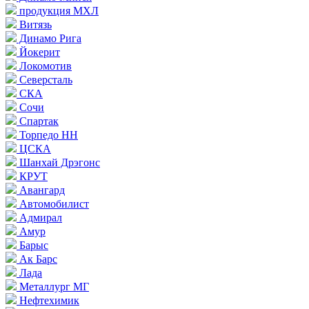
продукция МХЛ
Витязь
Динамо Рига
Йокерит
Локомотив
Северсталь
СКА
Сочи
Спартак
Торпедо НН
ЦСКА
Шанхай Дрэгонс
КРУТ
Авангард
Автомобилист
Адмирал
Амур
Барыс
Ак Барс
Лада
Металлург МГ
Нефтехимик