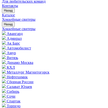
Для любительских команд
Контакты
Назад
Каталог
Хоккейные свитеры
Назад
Хоккейные свитеры
Авангард
Адмирал
Ак Барс
Автомобилист
Амур
Витязь
Динамо Москва
КХЛ
Металлург Магнитогорск
Нефтехимик
Сборная России
Салават Юлаев
Сибирь
Сочи
Спартак
Торпедо