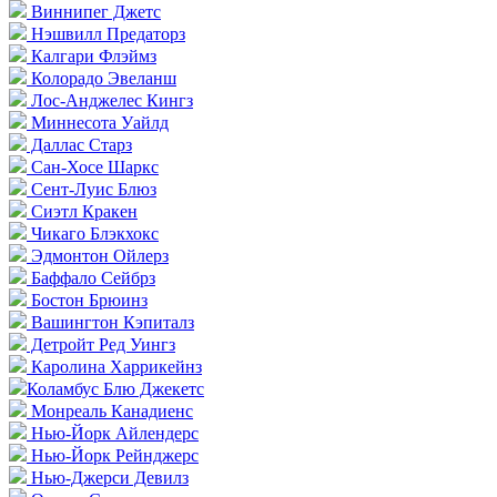
Виннипег Джетс
Нэшвилл Предаторз
Калгари Флэймз
Колорадо Эвеланш
Лос-Анджелес Кингз
Миннесота Уайлд
Даллас Старз
Сан-Хосе Шаркс
Сент-Луис Блюз
Сиэтл Кракен
Чикаго Блэкхокс
Эдмонтон Ойлерз
Баффало Сейбрз
Бостон Брюинз
Вашингтон Кэпиталз
Детройт Ред Уингз
Каролина Харрикейнз
Коламбус Блю Джекетс
Монреаль Канадиенс
Нью-Йорк Айлендерс
Нью-Йорк Рейнджерс
Нью-Джерси Девилз