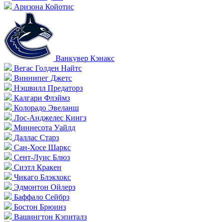
Аризона Койотис
Ванкувер Кэнакс
Вегас Голден Найтс
Виннипег Джетс
Нэшвилл Предаторз
Калгари Флэймз
Колорадо Эвеланш
Лос-Анджелес Кингз
Миннесота Уайлд
Даллас Старз
Сан-Хосе Шаркс
Сент-Луис Блюз
Сиэтл Кракен
Чикаго Блэкхокс
Эдмонтон Ойлерз
Баффало Сейбрз
Бостон Брюинз
Вашингтон Кэпиталз