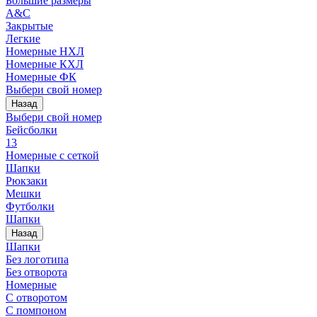
Большие размеры
A&C
Закрытые
Легкие
Номерные НХЛ
Номерные КХЛ
Номерные ФК
Выбери свой номер
Назад
Выбери свой номер
Бейсболки
13
Номерные с сеткой
Шапки
Рюкзаки
Мешки
Футболки
Шапки
Назад
Шапки
Без логотипа
Без отворота
Номерные
С отворотом
С помпоном