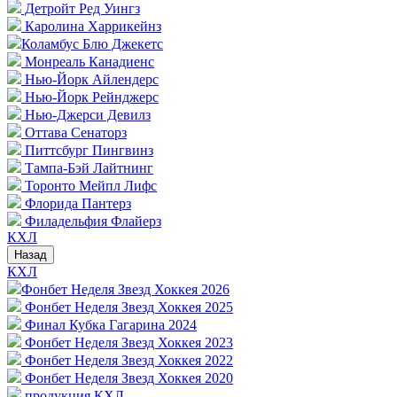
Детройт Ред Уингз
Каролина Харрикейнз
Коламбус Блю Джекетс
Монреаль Канадиенс
Нью-Йорк Айлендерс
Нью-Йорк Рейнджерс
Нью-Джерси Девилз
Оттава Сенаторз
Питтсбург Пингвинз
Тампа-Бэй Лайтнинг
Торонто Мейпл Лифс
Флорида Пантерз
Филадельфия Флайерз
КХЛ
Назад
КХЛ
Фонбет Неделя Звезд Хоккея 2026
Фонбет Неделя Звезд Хоккея 2025
Финал Кубка Гагарина 2024
Фонбет Неделя Звезд Хоккея 2023
Фонбет Неделя Звезд Хоккея 2022
Фонбет Неделя Звезд Хоккея 2020
продукция КХЛ