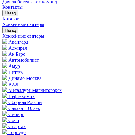
Для любительских команд
Контакты
Назад
Каталог
Хоккейные свитеры
Назад
Хоккейные свитеры
Авангард
Адмирал
Ак Барс
Автомобилист
Амур
Витязь
Динамо Москва
КХЛ
Металлург Магнитогорск
Нефтехимик
Сборная России
Салават Юлаев
Сибирь
Сочи
Спартак
Торпедо