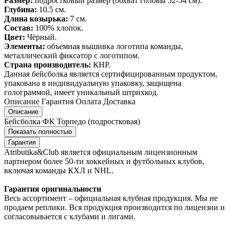
Размер:
подростковый размер (обхват головы 52-54 см).
Глубина:
10.5 см.
Длина козырька:
7 см.
Состав:
100% хлопок.
Цвет:
Чёрный.
Элементы:
объемная вышивка логотипа команды,
металлический фиксатор с логотипом.
Страна производитель:
КНР.
Данная бейсболка является сертифицированным продуктом,
упакована в индивидуальную упаковку, защищена
голограммой, имеет уникальный штрихкод.
Описание
Гарантия
Оплата
Доставка
Описание
Бейсболка ФК Торпедо (подростковая)
Показать полностью
Гарантия
Atributika&Club является официальным лицензионным
партнером более 50-ти хоккейных и футбольных клубов,
включая команды КХЛ и NHL.
Гарантия оригинальности
Весь ассортимент – официальная клубная продукция. Мы не
продаем реплики. Вся продукция производится по лицензии и
согласовывается с клубами и лигами.