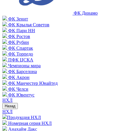
ФК Динамо
ФК Зенит
ФК Крылья Советов
ФК Пари НН
ФК Ростов
ФК Рубин
ФК Спартак
ФК Торпедо
ПФК ЦСКА
Чемпионы мира
ФК Барселона
ФК Акрон
ФК Манчестер Юнайтед
ФК Челси
ФК Ювентус
НХЛ
Назад
НХЛ
Продукция НХЛ
Номерная серия НХЛ
Анахайм Дакс