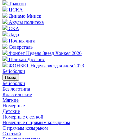
Трактор
ЦСКА
Динамо Минск
Акулы политеха
СКА
Лада
Ночная лига
Северсталь
Фонбет Неделя Звезд Хоккея 2026
Шанхай Дрэгонс
ФОНБЕТ Неделя звезд хоккея 2023
Бейсболки
Назад
Бейсболки
Без логотипа
Классические
Мягкие
Номерные
Детские
Номерные с сеткой
Номерные с прямым козырьком
С прямым козырьком
С сеткой