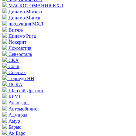
МАСКОТОМАНИЯ КХЛ
Динамо Москва
Динамо Минск
продукция МХЛ
Витязь
Динамо Рига
Йокерит
Локомотив
Северсталь
СКА
Сочи
Спартак
Торпедо НН
ЦСКА
Шанхай Дрэгонс
КРУТ
Авангард
Автомобилист
Адмирал
Амур
Барыс
Ак Барс