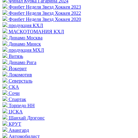
Финал Кубка Гагарина 2024
Фонбет Неделя Звезд Хоккея 2023
Фонбет Неделя Звезд Хоккея 2022
Фонбет Неделя Звезд Хоккея 2020
продукция КХЛ
МАСКОТОМАНИЯ КХЛ
Динамо Москва
Динамо Минск
продукция МХЛ
Витязь
Динамо Рига
Йокерит
Локомотив
Северсталь
СКА
Сочи
Спартак
Торпедо НН
ЦСКА
Шанхай Дрэгонс
КРУТ
Авангард
Автомобилист