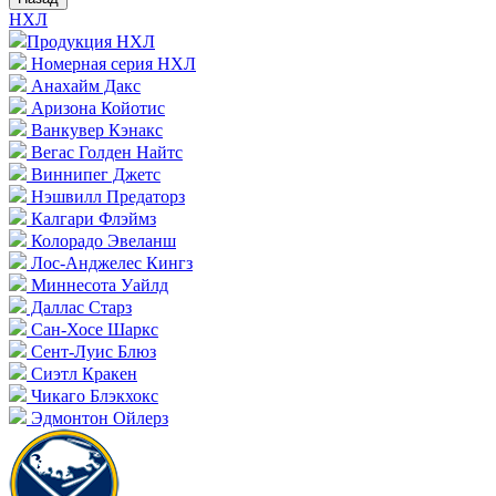
НХЛ
Продукция НХЛ
Номерная серия НХЛ
Анахайм Дакс
Аризона Койотис
Ванкувер Кэнакс
Вегас Голден Найтс
Виннипег Джетс
Нэшвилл Предаторз
Калгари Флэймз
Колорадо Эвеланш
Лос-Анджелес Кингз
Миннесота Уайлд
Даллас Старз
Сан-Хосе Шаркс
Сент-Луис Блюз
Сиэтл Кракен
Чикаго Блэкхокс
Эдмонтон Ойлерз