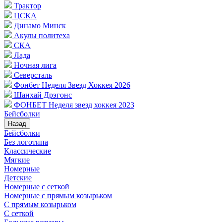
Трактор
ЦСКА
Динамо Минск
Акулы политеха
СКА
Лада
Ночная лига
Северсталь
Фонбет Неделя Звезд Хоккея 2026
Шанхай Дрэгонс
ФОНБЕТ Неделя звезд хоккея 2023
Бейсболки
Назад
Бейсболки
Без логотипа
Классические
Мягкие
Номерные
Детские
Номерные с сеткой
Номерные с прямым козырьком
С прямым козырьком
С сеткой