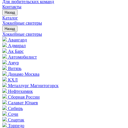
Для любительских команд
Контакты
Назад
Каталог
Хоккейные свитеры
Назад
Хоккейные свитеры
Авангард
Адмирал
Ак Барс
Автомобилист
Амур
Витязь
Динамо Москва
КХЛ
Металлург Магнитогорск
Нефтехимик
Сборная России
Салават Юлаев
Сибирь
Сочи
Спартак
Торпедо