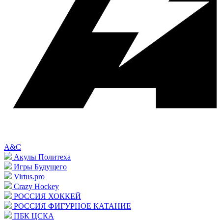
A&C
Акулы Политеха
Игры Будущего
Virtus.pro
Crazy Hockey
РОССИЯ ХОККЕЙ
РОССИЯ ФИГУРНОЕ КАТАНИЕ
ПБК ЦСКА