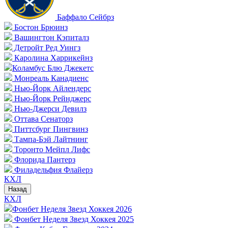
Баффало Сейбрз
Бостон Брюинз
Вашингтон Кэпиталз
Детройт Ред Уингз
Каролина Харрикейнз
Коламбус Блю Джекетс
Монреаль Канадиенс
Нью-Йорк Айлендерс
Нью-Йорк Рейнджерс
Нью-Джерси Девилз
Оттава Сенаторз
Питтсбург Пингвинз
Тампа-Бэй Лайтнинг
Торонто Мейпл Лифс
Флорида Пантерз
Филадельфия Флайерз
КХЛ
Назад
КХЛ
Фонбет Неделя Звезд Хоккея 2026
Фонбет Неделя Звезд Хоккея 2025