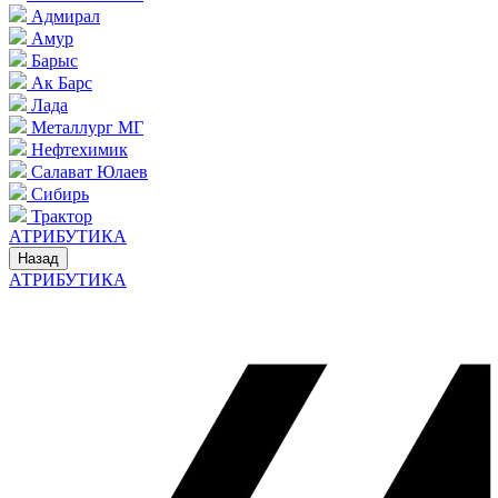
Адмирал
Амур
Барыс
Ак Барс
Лада
Металлург МГ
Нефтехимик
Салават Юлаев
Сибирь
Трактор
АТРИБУТИКА
Назад
АТРИБУТИКА