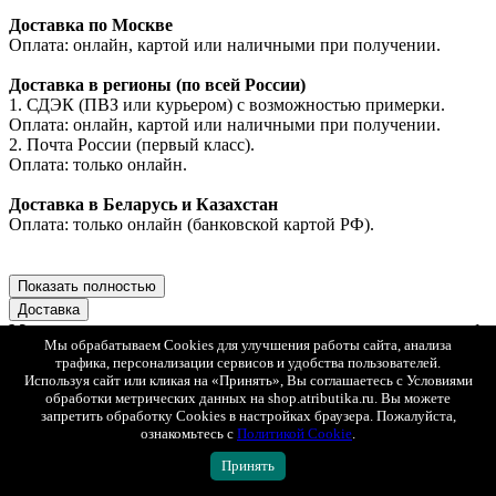
Доставка по Москве
Оплата: онлайн, картой или наличными при получении.
Доставка в регионы (по всей России)
1. СДЭК (ПВЗ или курьером) с возможностью примерки.
Оплата: онлайн, картой или наличными при получении.
2. Почта России (первый класс).
Оплата: только онлайн.
Доставка в Беларусь и Казахстан
Оплата: только онлайн (банковской картой РФ).
Показать полностью
Доставка
Минимальная стоимость товаров в заказе для доставки - 1
Мы обрабатываем Cookies для улучшения работы сайта, анализа
000 рублей.
трафика, персонализации сервисов и удобства пользователей.
Заказы меньшей стоимостью можно забрать самовывозом в
Используя сайт или кликая на «Принять», Вы соглашаетесь с Условиями
магазине в Москве по адресу ул. Ленинская слобода 26 стр. 2
обработки метрических данных на shop.atributika.ru. Вы можете
ТЦ "Глобал Молл", 2 этаж. Ежедневно с 10:00 до 22:00.
запретить обработку Cookies в настройках браузера. Пожалуйста,
ознакомьтесь с
Политикой Cookie
.
Мы доставляем заказы по всей России, Казахстану и
Принять
Беларуси.
При оплате на сайте действует скидка 50 % на доставку.