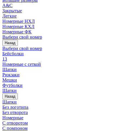
Большие размеры
A&C
Закрытые
Легкие
Номерные НХЛ
Номерные КХЛ
Номерные ФК
Выбери свой номер
Назад
Выбери свой номер
Бейсболки
13
Номерные с сеткой
Шапки
Рюкзаки
Мешки
Футболки
Шапки
Назад
Шапки
Без логотипа
Без отворота
Номерные
С отворотом
С помпоном