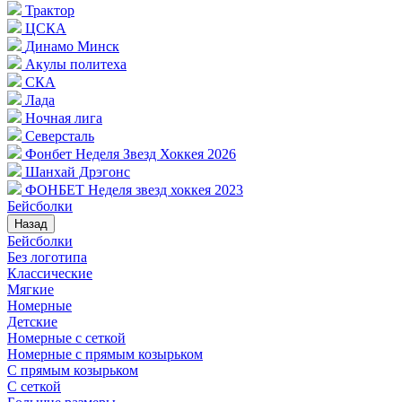
Трактор
ЦСКА
Динамо Минск
Акулы политеха
СКА
Лада
Ночная лига
Северсталь
Фонбет Неделя Звезд Хоккея 2026
Шанхай Дрэгонс
ФОНБЕТ Неделя звезд хоккея 2023
Бейсболки
Назад
Бейсболки
Без логотипа
Классические
Мягкие
Номерные
Детские
Номерные с сеткой
Номерные с прямым козырьком
С прямым козырьком
С сеткой