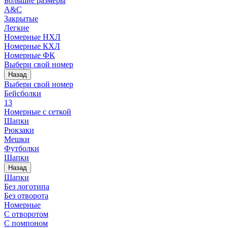
Большие размеры
A&C
Закрытые
Легкие
Номерные НХЛ
Номерные КХЛ
Номерные ФК
Выбери свой номер
Назад
Выбери свой номер
Бейсболки
13
Номерные с сеткой
Шапки
Рюкзаки
Мешки
Футболки
Шапки
Назад
Шапки
Без логотипа
Без отворота
Номерные
С отворотом
С помпоном