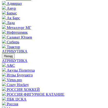
Адмирал
Амур
Барыс
Ак Барс
Лада
Металлург МГ
Нефтехимик
Салават Юлаев
Сибирь
Трактор
АТРИБУТИКА
Назад
АТРИБУТИКА
A&C
Акулы Политеха
Игры Будущего
Virtus.pro
Crazy Hockey
РОССИЯ ХОККЕЙ
РОССИЯ ФИГУРНОЕ КАТАНИЕ
ПБК ЦСКА
Россия