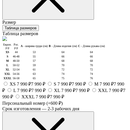
Размер
Таблица размеров
Таблица размеров
Европ.
Рос.
A
- ширина груди (см)
B
- Длина изделия (см)
C
- Длина рукава (см)
р-р
р-р
XS
44
53
64
64
S
46-48
55
66
66
M
48-50
57
68
68
L
50-52
59
70
70
XL
52-54
61
72
72
XXL
54-56
63
74
74
XXXL
56-58
65
75
76
XS
7 990 ₽
7 990 ₽
S
7 990 ₽
7 990 ₽
M
7 990 ₽
7 990
₽
L
7 990 ₽
7 990 ₽
XL
7 990 ₽
7 990 ₽
XXL
7 990 ₽
7
990 ₽
XXXL
7 990 ₽
7 990 ₽
Персональный номер
(+600 ₽)
Срок изготовления — 2-3 рабочих дня