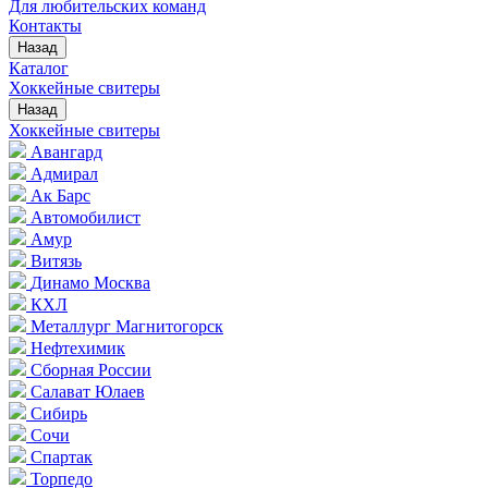
Для любительских команд
Контакты
Назад
Каталог
Хоккейные свитеры
Назад
Хоккейные свитеры
Авангард
Адмирал
Ак Барс
Автомобилист
Амур
Витязь
Динамо Москва
КХЛ
Металлург Магнитогорск
Нефтехимик
Сборная России
Салават Юлаев
Сибирь
Сочи
Спартак
Торпедо