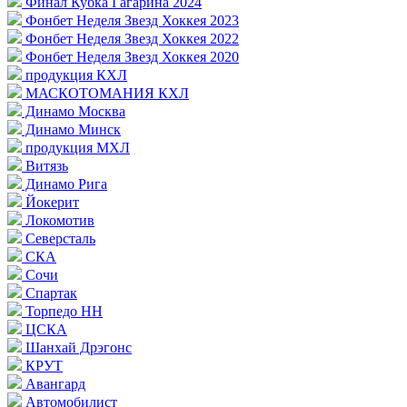
Финал Кубка Гагарина 2024
Фонбет Неделя Звезд Хоккея 2023
Фонбет Неделя Звезд Хоккея 2022
Фонбет Неделя Звезд Хоккея 2020
продукция КХЛ
МАСКОТОМАНИЯ КХЛ
Динамо Москва
Динамо Минск
продукция МХЛ
Витязь
Динамо Рига
Йокерит
Локомотив
Северсталь
СКА
Сочи
Спартак
Торпедо НН
ЦСКА
Шанхай Дрэгонс
КРУТ
Авангард
Автомобилист