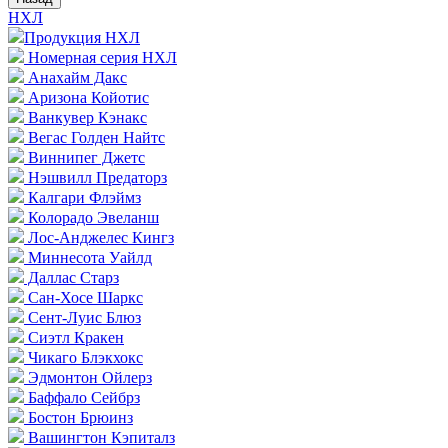
НХЛ
Продукция НХЛ
Номерная серия НХЛ
Анахайм Дакс
Аризона Койотис
Ванкувер Кэнакс
Вегас Голден Найтс
Виннипег Джетс
Нэшвилл Предаторз
Калгари Флэймз
Колорадо Эвеланш
Лос-Анджелес Кингз
Миннесота Уайлд
Даллас Старз
Сан-Хосе Шаркс
Сент-Луис Блюз
Сиэтл Кракен
Чикаго Блэкхокс
Эдмонтон Ойлерз
Баффало Сейбрз
Бостон Брюинз
Вашингтон Кэпиталз