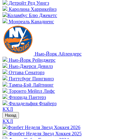
Детройт Ред Уингз
Каролина Харрикейнз
Коламбус Блю Джекетс
Монреаль Канадиенс
Нью-Йорк Айлендерс
Нью-Йорк Рейнджерс
Нью-Джерси Девилз
Оттава Сенаторз
Питтсбург Пингвинз
Тампа-Бэй Лайтнинг
Торонто Мейпл Лифс
Флорида Пантерз
Филадельфия Флайерз
КХЛ
Назад
КХЛ
Фонбет Неделя Звезд Хоккея 2026
Фонбет Неделя Звезд Хоккея 2025