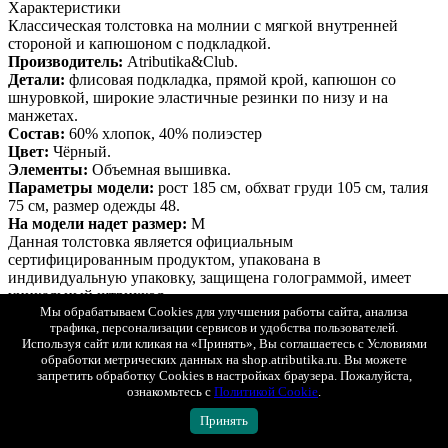
Характеристики
Классическая толстовка на молнии с мягкой внутренней
стороной и капюшоном с подкладкой.
Производитель:
Atributika&Club.
Детали:
флисовая подкладка, прямой крой, капюшон со
шнуровкой, широкие эластичные резинки по низу и на
манжетах.
Состав:
60% хлопок, 40% полиэстер
Цвет:
Чёрный.
Элементы:
Объемная вышивка.
Параметры модели:
рост 185 см, обхват груди 105 см, талия
75 см, размер одежды 48.
На модели надет размер:
М
Данная толстовка является официальным
сертифицированным продуктом, упакована в
индивидуальную упаковку, защищена голограммой, имеет
уникальный штрихкод.
Описание
Гарантия
Оплата
Доставка
Мы обрабатываем Cookies для улучшения работы сайта, анализа
трафика, персонализации сервисов и удобства пользователей.
Описание
Используя сайт или кликая на «Принять», Вы соглашаетесь с Условиями
Толстовка ХК Спартак
обработки метрических данных на shop.atributika.ru. Вы можете
Показать полностью
запретить обработку Cookies в настройках браузера. Пожалуйста,
ознакомьтесь с
Политикой Cookie
.
Гарантия
Atributika&Club является официальным лицензионным
Принять
партнером более 50-ти хоккейных и футбольных клубов,