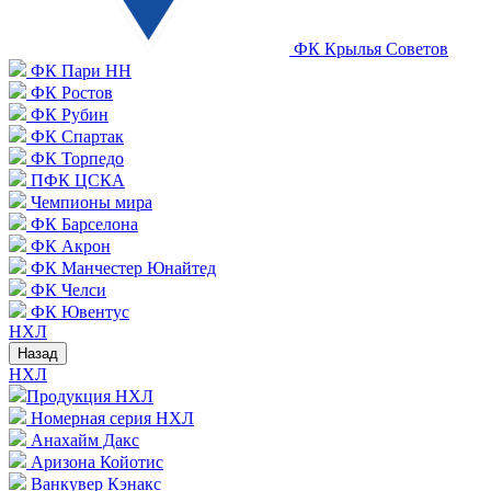
ФК Крылья Советов
ФК Пари НН
ФК Ростов
ФК Рубин
ФК Спартак
ФК Торпедо
ПФК ЦСКА
Чемпионы мира
ФК Барселона
ФК Акрон
ФК Манчестер Юнайтед
ФК Челси
ФК Ювентус
НХЛ
Назад
НХЛ
Продукция НХЛ
Номерная серия НХЛ
Анахайм Дакс
Аризона Койотис
Ванкувер Кэнакс