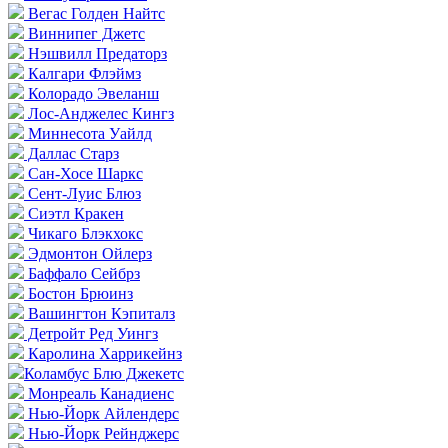
Вегас Голден Найтс
Виннипег Джетс
Нэшвилл Предаторз
Калгари Флэймз
Колорадо Эвеланш
Лос-Анджелес Кингз
Миннесота Уайлд
Даллас Старз
Сан-Хосе Шаркс
Сент-Луис Блюз
Сиэтл Кракен
Чикаго Блэкхокс
Эдмонтон Ойлерз
Баффало Сейбрз
Бостон Брюинз
Вашингтон Кэпиталз
Детройт Ред Уингз
Каролина Харрикейнз
Коламбус Блю Джекетс
Монреаль Канадиенс
Нью-Йорк Айлендерс
Нью-Йорк Рейнджерс