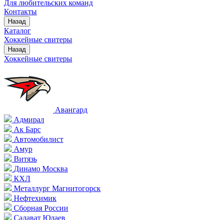
Для любительских команд
Контакты
Назад
Каталог
Хоккейные свитеры
Назад
Хоккейные свитеры
Авангард
Адмирал
Ак Барс
Автомобилист
Амур
Витязь
Динамо Москва
КХЛ
Металлург Магнитогорск
Нефтехимик
Сборная России
Салават Юлаев