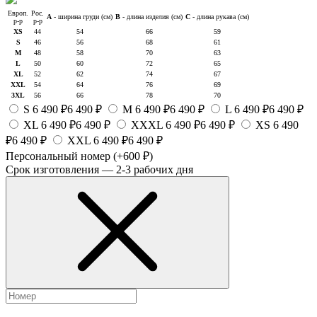
Европ.
Рос.
A
- ширина груди (см)
B
- длина изделия (см)
C
- длина рукава (см)
р-р
р-р
XS
44
54
66
59
S
46
56
68
61
M
48
58
70
63
L
50
60
72
65
XL
52
62
74
67
XXL
54
64
76
69
3XL
56
66
78
70
S
6 490 ₽
6 490 ₽
M
6 490 ₽
6 490 ₽
L
6 490 ₽
6 490 ₽
XL
6 490 ₽
6 490 ₽
XXXL
6 490 ₽
6 490 ₽
XS
6 490
₽
6 490 ₽
XXL
6 490 ₽
6 490 ₽
Персональный номер
(+600 ₽)
Срок изготовления — 2-3 рабочих дня