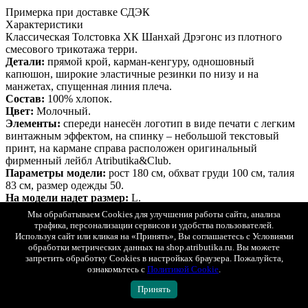
Примерка при доставке СДЭК
Характеристики
Классическая Толстовка ХК Шанхай Дрэгонс из плотного
смесового трикотажа терри.
Детали:
прямой крой, карман-кенгуру, одношовный
капюшон, широкие эластичные резинки по низу и на
манжетах, спущенная линия плеча.
Состав:
100% хлопок.
Цвет:
Молочный.
Элементы:
спереди нанесён логотип в виде печати с легким
винтажным эффектом, на спинку – небольшой текстовый
принт, на кармане справа расположен оригинальный
фирменный лейбл Atributika&Club.
Параметры модели:
рост 180 см, обхват груди 100 см, талия
83 см, размер одежды 50.
На модели надет размер:
L.
Данная толстовка является
Мы обрабатываем Cookies для улучшения работы сайта, анализа
официальным сертифицированным продуктом, упакована в
трафика, персонализации сервисов и удобства пользователей.
индивидуальную упаковку, защищена голограммой, имеет
Используя сайт или кликая на «Принять», Вы соглашаетесь с Условиями
уникальный штрихкод.
обработки метрических данных на shop.atributika.ru. Вы можете
Описание
Гарантия
Оплата
Доставка
запретить обработку Cookies в настройках браузера. Пожалуйста,
ознакомьтесь с
Политикой Cookie
.
Описание
Толстовка ХК Шанхай Дрэгонс
Принять
Показать полностью