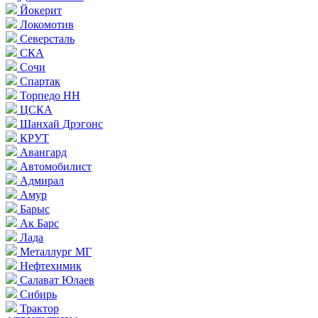
Йокерит
Локомотив
Северсталь
СКА
Сочи
Спартак
Торпедо НН
ЦСКА
Шанхай Дрэгонс
КРУТ
Авангард
Автомобилист
Адмирал
Амур
Барыс
Ак Барс
Лада
Металлург МГ
Нефтехимик
Салават Юлаев
Сибирь
Трактор