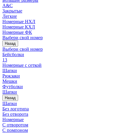
Большие размеры
A&C
Закрытые
Легкие
Номерные НХЛ
Номерные КХЛ
Номерные ФК
Выбери свой номер
Назад
Выбери свой номер
Бейсболки
13
Номерные с сеткой
Шапки
Рюкзаки
Мешки
Футболки
Шапки
Назад
Шапки
Без логотипа
Без отворота
Номерные
С отворотом
С помпоном