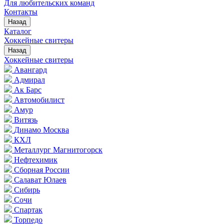
Для любительских команд
Контакты
Назад
Каталог
Хоккейные свитеры
Назад
Хоккейные свитеры
Авангард
Адмирал
Ак Барс
Автомобилист
Амур
Витязь
Динамо Москва
КХЛ
Металлург Магнитогорск
Нефтехимик
Сборная России
Салават Юлаев
Сибирь
Сочи
Спартак
Торпедо