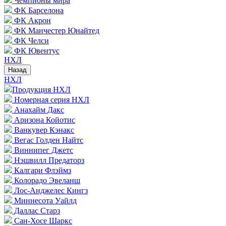
Чемпионы мира
ФК Барселона
ФК Акрон
ФК Манчестер Юнайтед
ФК Челси
ФК Ювентус
НХЛ
Назад
НХЛ
Продукция НХЛ
Номерная серия НХЛ
Анахайм Дакс
Аризона Койотис
Ванкувер Кэнакс
Вегас Голден Найтс
Виннипег Джетс
Нэшвилл Предаторз
Калгари Флэймз
Колорадо Эвеланш
Лос-Анджелес Кингз
Миннесота Уайлд
Даллас Старз
Сан-Хосе Шаркс