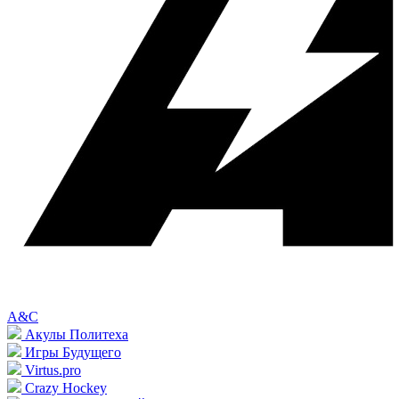
A&C
Акулы Политеха
Игры Будущего
Virtus.pro
Crazy Hockey