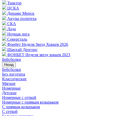
Трактор
ЦСКА
Динамо Минск
Акулы политеха
СКА
Лада
Ночная лига
Северсталь
Фонбет Неделя Звезд Хоккея 2026
Шанхай Дрэгонс
ФОНБЕТ Неделя звезд хоккея 2023
Бейсболки
Назад
Бейсболки
Без логотипа
Классические
Мягкие
Номерные
Детские
Номерные с сеткой
Номерные с прямым козырьком
С прямым козырьком
С сеткой