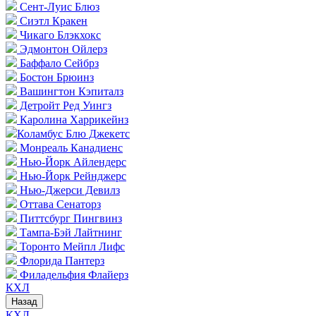
Сент-Луис Блюз
Сиэтл Кракен
Чикаго Блэкхокс
Эдмонтон Ойлерз
Баффало Сейбрз
Бостон Брюинз
Вашингтон Кэпиталз
Детройт Ред Уингз
Каролина Харрикейнз
Коламбус Блю Джекетс
Монреаль Канадиенс
Нью-Йорк Айлендерс
Нью-Йорк Рейнджерс
Нью-Джерси Девилз
Оттава Сенаторз
Питтсбург Пингвинз
Тампа-Бэй Лайтнинг
Торонто Мейпл Лифс
Флорида Пантерз
Филадельфия Флайерз
КХЛ
Назад
КХЛ