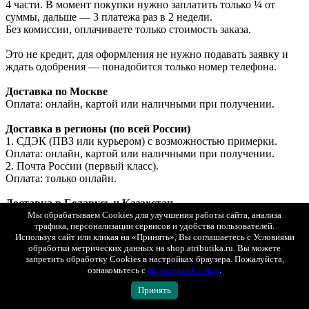
4 части. В момент покупки нужно заплатить только ¼ от
суммы, дальше — 3 платежа раз в 2 недели.
Без комиссии, оплачиваете только стоимость заказа.
Это не кредит, для оформления не нужно подавать заявку и
ждать одобрения — понадобится только номер телефона.
Доставка по Москве
Оплата: онлайн, картой или наличными при получении.
Доставка в регионы (по всей России)
1. СДЭК (ПВЗ или курьером) с возможностью примерки.
Оплата: онлайн, картой или наличными при получении.
2. Почта России (первый класс).
Оплата: только онлайн.
Доставка в Беларусь и Казахстан
Оплата: только онлайн (банковской картой РФ).
Мы обрабатываем Cookies для улучшения работы сайта, анализа
трафика, персонализации сервисов и удобства пользователей.
Используя сайт или кликая на «Принять», Вы соглашаетесь с Условиями
обработки метрических данных на shop.atributika.ru. Вы можете
Показать полностью
запретить обработку Cookies в настройках браузера. Пожалуйста,
Доставка
ознакомьтесь с
Политикой Cookie
.
Минимальная стоимость товаров в заказе для доставки - 1
Принять
000 рублей.
Заказы меньшей стоимостью можно забрать самовывозом в