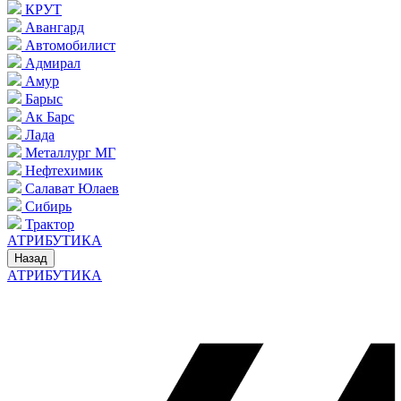
КРУТ
Авангард
Автомобилист
Адмирал
Амур
Барыс
Ак Барс
Лада
Металлург МГ
Нефтехимик
Салават Юлаев
Сибирь
Трактор
АТРИБУТИКА
Назад
АТРИБУТИКА