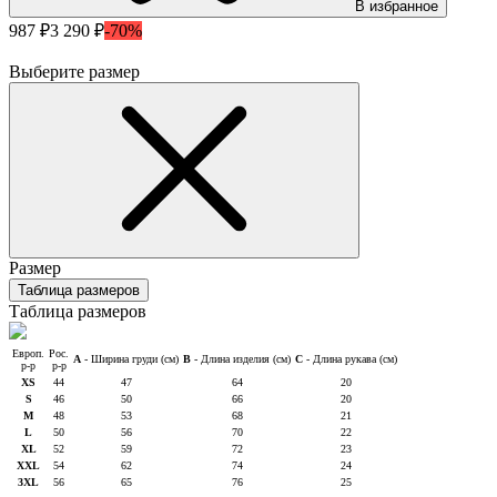
В избранное
987 ₽
3 290 ₽
-70%
Выберите размер
Размер
Таблица размеров
Таблица размеров
Европ.
Рос.
A
- Ширина груди (см)
B
- Длина изделия (см)
C
- Длина рукава (см)
р-р
р-р
XS
44
47
64
20
S
46
50
66
20
M
48
53
68
21
L
50
56
70
22
XL
52
59
72
23
XXL
54
62
74
24
3XL
56
65
76
25