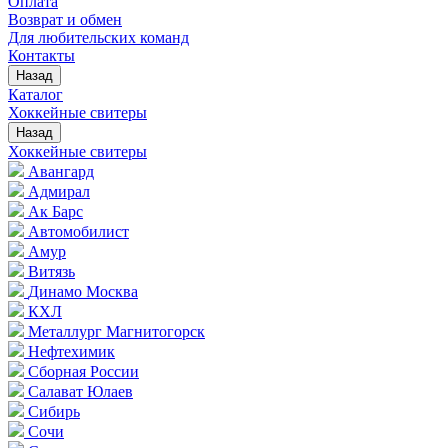
Оплата
Возврат и обмен
Для любительских команд
Контакты
Назад
Каталог
Хоккейные свитеры
Назад
Хоккейные свитеры
Авангард
Адмирал
Ак Барс
Автомобилист
Амур
Витязь
Динамо Москва
КХЛ
Металлург Магнитогорск
Нефтехимик
Сборная России
Салават Юлаев
Сибирь
Сочи