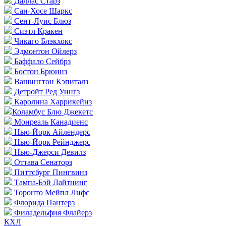
Даллас Старз
Сан-Хосе Шаркс
Сент-Луис Блюз
Сиэтл Кракен
Чикаго Блэкхокс
Эдмонтон Ойлерз
Баффало Сейбрз
Бостон Брюинз
Вашингтон Кэпиталз
Детройт Ред Уингз
Каролина Харрикейнз
Коламбус Блю Джекетс
Монреаль Канадиенс
Нью-Йорк Айлендерс
Нью-Йорк Рейнджерс
Нью-Джерси Девилз
Оттава Сенаторз
Питтсбург Пингвинз
Тампа-Бэй Лайтнинг
Торонто Мейпл Лифс
Флорида Пантерз
Филадельфия Флайерз
КХЛ