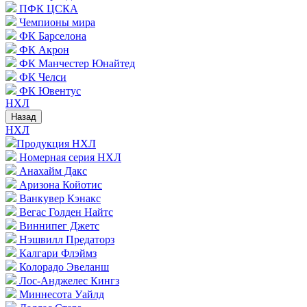
ПФК ЦСКА
Чемпионы мира
ФК Барселона
ФК Акрон
ФК Манчестер Юнайтед
ФК Челси
ФК Ювентус
НХЛ
Назад
НХЛ
Продукция НХЛ
Номерная серия НХЛ
Анахайм Дакс
Аризона Койотис
Ванкувер Кэнакс
Вегас Голден Найтс
Виннипег Джетс
Нэшвилл Предаторз
Калгари Флэймз
Колорадо Эвеланш
Лос-Анджелес Кингз
Миннесота Уайлд