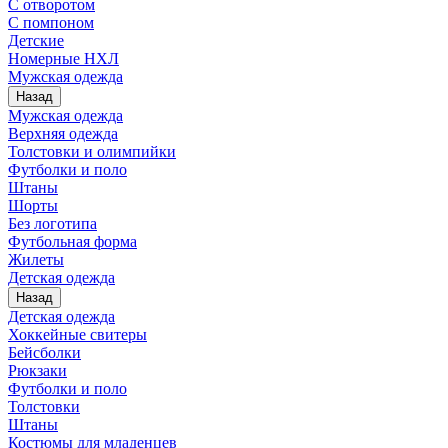
С отворотом
С помпоном
Детские
Номерные НХЛ
Мужская одежда
Назад
Мужская одежда
Верхняя одежда
Толстовки и олимпийки
Футболки и поло
Штаны
Шорты
Без логотипа
Футбольная форма
Жилеты
Детская одежда
Назад
Детская одежда
Хоккейные свитеры
Бейсболки
Рюкзаки
Футболки и поло
Толстовки
Штаны
Костюмы для младенцев