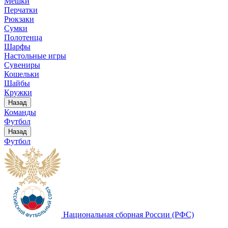
Мешки
Перчатки
Рюкзаки
Сумки
Полотенца
Шарфы
Настольные игры
Сувениры
Кошельки
Шайбы
Кружки
Назад
Команды
Футбол
Назад
Футбол
Национальная сборная России (РФС)