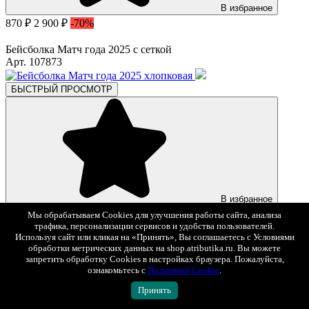
В избранное
870 ₽
2 900 ₽
-70%
Бейсболка Матч года 2025 с сеткой
Арт. 107873
БЫСТРЫЙ ПРОСМОТР
В избранное
750 ₽
2 500 ₽
-70%
Мы обрабатываем Cookies для улучшения работы сайта, анализа
трафика, персонализации сервисов и удобства пользователей.
Используя сайт или кликая на «Принять», Вы соглашаетесь с Условиями
Бейсболка Матч года 2025 хлопковая
обработки метрических данных на shop.atributika.ru. Вы можете
Арт. 107870
запретить обработку Cookies в настройках браузера. Пожалуйста,
ознакомьтесь с
Политикой Cookie
.
БЫСТРЫЙ ПРОСМОТР
Принять