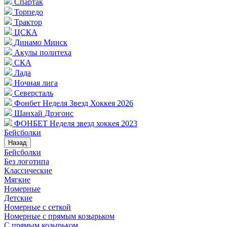
Спартак
Торпедо
Трактор
ЦСКА
Динамо Минск
Акулы политеха
СКА
Лада
Ночная лига
Северсталь
Фонбет Неделя Звезд Хоккея 2026
Шанхай Дрэгонс
ФОНБЕТ Неделя звезд хоккея 2023
Бейсболки
Назад
Бейсболки
Без логотипа
Классические
Мягкие
Номерные
Детские
Номерные с сеткой
Номерные с прямым козырьком
С прямым козырьком