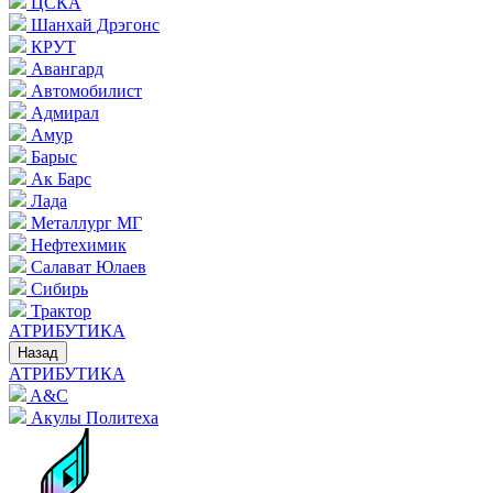
ЦСКА
Шанхай Дрэгонс
КРУТ
Авангард
Автомобилист
Адмирал
Амур
Барыс
Ак Барс
Лада
Металлург МГ
Нефтехимик
Салават Юлаев
Сибирь
Трактор
АТРИБУТИКА
Назад
АТРИБУТИКА
A&C
Акулы Политеха