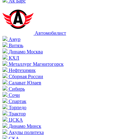
Ак Барс
Автомобилист
Амур
Витязь
Динамо Москва
КХЛ
Металлург Магнитогорск
Нефтехимик
Сборная России
Салават Юлаев
Сибирь
Сочи
Спартак
Торпедо
Трактор
ЦСКА
Динамо Минск
Акулы политеха
СКА